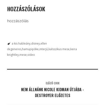
HOZZÁSZÓLÁSOK
hozzászólás
a kis hableány
disney
ellen
degeneres
hamupipőke
interjú
kalsszikus mese
keira
knightley
mese
video
ELŐZŐ CIKK
NEM ÁLLNÁNK NICOLE KIDMAN ÚTJÁBA -
DESTROYER ELŐZETES