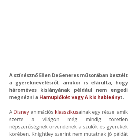
A színésznő Ellen DeGeneres műsorában beszélt
a gyereknevelésről, amikor is elárulta, hogy
hároméves kislányának például nem engedi
megnézni a
Hamupiőkét vagy A kis hableány
t.
A
Disney
animációs
klasszikus
ainak egy része, amik
szerte a világon még mindig töretlen
népszerűségnek örvendenek a szülők és gyerekek
körében, Knightley szerint nem mutatnak jó példát