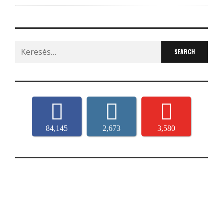
Search
for:
84,145
2,673
3,580