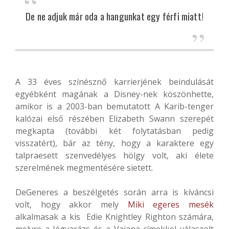
De ne adjuk már oda a hangunkat egy férfi miatt!
A 33 éves színésznő karrierjének beindulását
egyébként magának a Disney-nek köszönhette,
amikor is a 2003-ban bemutatott A Karib-tenger
kalózai első részében Elizabeth Swann szerepét
megkapta (további két folytatásban pedig
visszatért), bár az tény, hogy a karaktere egy
talpraesett szenvedélyes hölgy volt, aki élete
szerelmének megmentésére sietett.
DeGeneres a beszélgetés során arra is kíváncsi
volt, hogy akkor mely
Miki egeres mesék
alkalmasak a kis
Edie Knightley Righton számára,
melyre a Jégvarázs és a Vaiana címekkel válaszolt