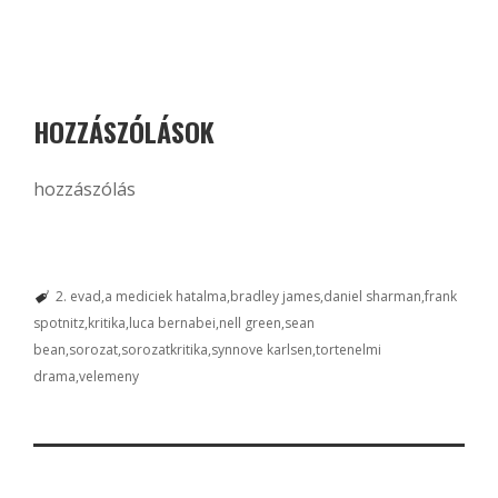
HOZZÁSZÓLÁSOK
hozzászólás
2. evad
a mediciek hatalma
bradley james
daniel sharman
frank
spotnitz
kritika
luca bernabei
nell green
sean
bean
sorozat
sorozatkritika
synnove karlsen
tortenelmi
drama
velemeny