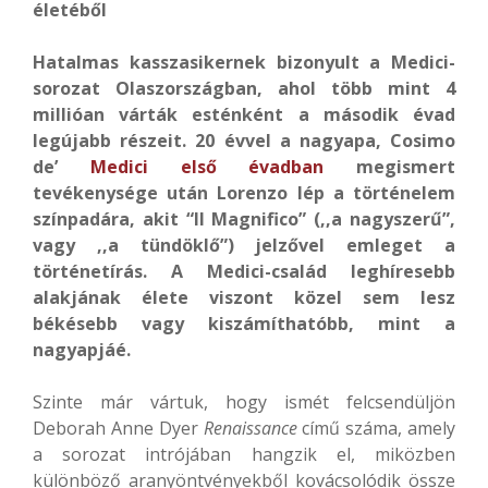
életéből
Hatalmas kasszasikernek bizonyult a Medici-
sorozat Olaszországban, ahol több mint 4
millióan várták esténként a második évad
legújabb részeit. 20 évvel a nagyapa, Cosimo
de’
Medici első évadban
megismert
tevékenysége után Lorenzo lép a történelem
színpadára, akit “Il Magnifico” (,,a nagyszerű”,
vagy ,,a tündöklő”) jelzővel emleget a
történetírás. A Medici-család leghíresebb
alakjának élete viszont közel sem lesz
békésebb vagy kiszámíthatóbb, mint a
nagyapjáé.
Szinte már vártuk, hogy ismét felcsendüljön
Deborah Anne Dyer
Renaissance
című száma, amely
a sorozat intrójában hangzik el, miközben
különböző aranyöntvényekből kovácsolódik össze