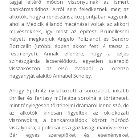
tagjai eltérő módon viszonyulnak az ismert
bankárcsaládhoz. Arról sem feledkeznek meg az
alkotók, hogy a reneszánsz központjában vagyunk,
ahol a Medicik állandó mecénásai voltak az akkori
művészeknek, így most az építész Brunelleschi
helyett megkapjuk Angelo Polizianót és Sandro
Botticellit (utóbbi éppen akkor festi
A tavasz
c.
festményét). Annak ellenére, hogy a teljes
színészgárda lecserélődött, egyetlen szereplő
visszaköszön az első évadból: a Lorenzo
nagyanyját alakító Annabel Scholey.
Ahogy Spotnitz nyilatkozott a sorozatról, inkább
thriller és fantasy műfajába sorolná a történetet,
mint ténylegesen történelmi drámáról lenne szó, de
az alkotók kínosan figyeltek az ok-okozati
viszonyokra, a bankárcsaládok között húzódó
viszályokra, a politikai és a gazdasági manőverekre.
Bár egyes szereplőket és eseményeket