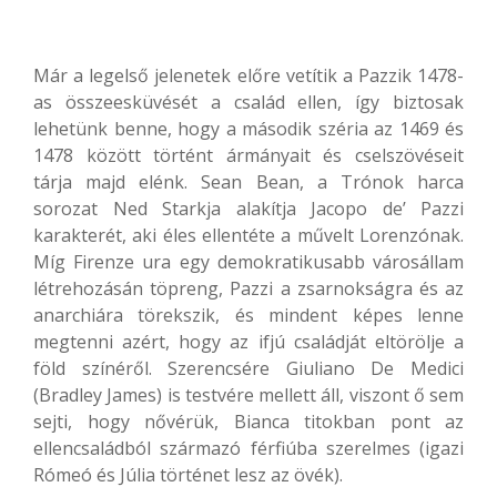
Már a legelső jelenetek előre vetítik a Pazzik 1478-
as összeesküvését a család ellen, így biztosak
lehetünk benne, hogy a második széria az 1469 és
1478 között történt ármányait és cselszövéseit
tárja majd elénk. Sean Bean, a Trónok harca
sorozat Ned Starkja alakítja Jacopo de’ Pazzi
karakterét, aki éles ellentéte a művelt Lorenzónak.
Míg Firenze ura egy demokratikusabb városállam
létrehozásán töpreng, Pazzi a zsarnokságra és az
anarchiára törekszik, és mindent képes lenne
megtenni azért, hogy az ifjú családját eltörölje a
föld színéről. Szerencsére Giuliano De Medici
(Bradley James) is testvére mellett áll, viszont ő sem
sejti, hogy nővérük, Bianca titokban pont az
ellencsaládból származó férfiúba szerelmes (igazi
Rómeó és Júlia történet lesz az övék).