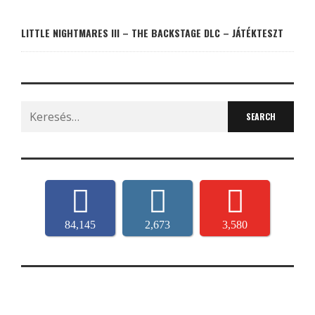
LITTLE NIGHTMARES III – THE BACKSTAGE DLC – JÁTÉKTESZT
Search
for:
84,145
2,673
3,580