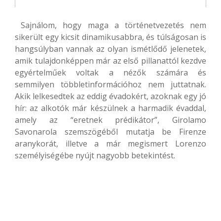
Sajnálom, hogy maga a történetvezetés nem
sikerült egy kicsit dinamikusabbra, és túlságosan is
hangsúlyban vannak az olyan ismétlődő jelenetek,
amik tulajdonképpen már az első pillanattól kezdve
egyértelműek voltak a nézők számára és
semmilyen többletinformációhoz nem juttatnak.
Akik lelkesedtek az eddig évadokért, azoknak egy jó
hír: az alkotók már készülnek a harmadik évaddal,
amely az “eretnek prédikátor”, Girolamo
Savonarola szemszögéből mutatja be Firenze
aranykorát, illetve a már megismert Lorenzo
személyiségébe nyújt nagyobb betekintést.