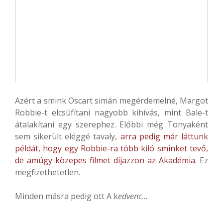
Azért a smink Oscart simán megérdemelné, Margot
Robbie-t elcsúfítani nagyobb kihívás, mint Bale-t
átalakítani egy szerephez. Előbbi még Tonyaként
sem sikerült eléggé tavaly,
arra pedig már láttunk
példát, hogy egy Robbie-ra több kiló sminket tevő,
de amúgy közepes filmet díjazzon az Akadémia
. Ez
megfizethetetlen.
Minden másra pedig ott A k
edvenc
…