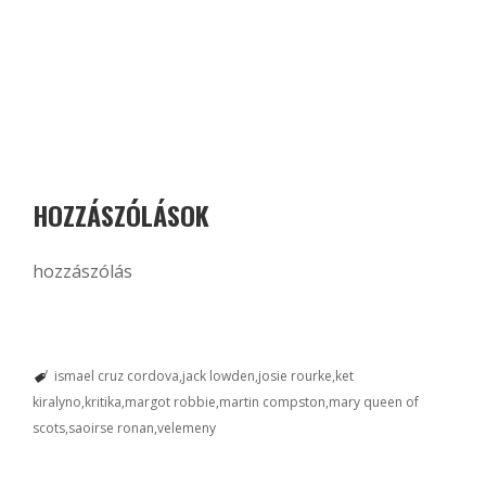
HOZZÁSZÓLÁSOK
hozzászólás
ismael cruz cordova
jack lowden
josie rourke
ket
kiralyno
kritika
margot robbie
martin compston
mary queen of
scots
saoirse ronan
velemeny