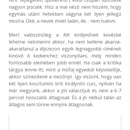
fent fejtegetett spoileren(?) kívül csupán időzítése
nagyon pocsék. Hisz a mai néző nem hiszem, hogy
egymás utáni hetekben vágyna két ilyen jellegű
mozira. Oké, a nevek miatt talán, de… nem tudom.
Mert valószínűleg a
Két királynő
nek kevésbé
lehetne nekimenni akkor, ha nem kellene akarva-
akaratlanul a díjszezon egyik legnagyobb címének
kinövő A k
edvenc
hez viszonyítani, mely minden
fontosabb elemében jobb ennél. Ha csak a kritika
tárgya lenne itt, mint a műfaj egyedüli képviselője,
akkor színesítené a mezőnyt. Így viszont, hogy van
két ilyen kosztümös brit királynős cucc, nyilván ha
már megyünk, akkor a jót választjuk és nem a 6-7
perccel hosszabb átlagosat. És a jó nélkül talán az
átlagos sem tűnne ennyire átlagosnak.