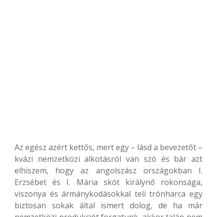
Az egész azért kettős, mert egy – lásd a bevezetőt –
kvázi nemzetközi alkotásról van szó és bár azt
elhiszem, hogy az angolszász országokban I.
Erzsébet és I. Mária skót királynő rokonsága,
viszonya és ármánykodásokkal teli trónharca egy
biztosan sokak által ismert dolog, de ha már
nemzetközi produkciót forgatunk, akkor talán nem