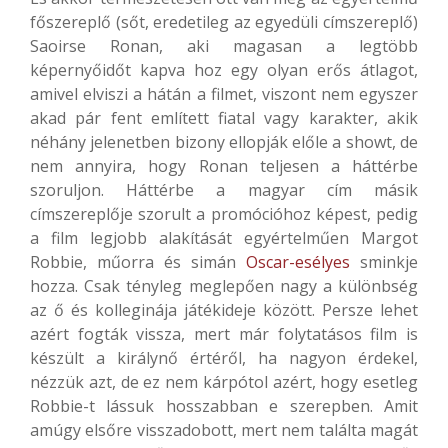
főszereplő (sőt, eredetileg az egyedüli címszereplő)
Saoirse Ronan, aki magasan a legtöbb
képernyőidőt kapva hoz egy olyan erős átlagot,
amivel elviszi a hátán a filmet, viszont nem egyszer
akad pár fent említett fiatal vagy karakter, akik
néhány jelenetben bizony ellopják előle a showt, de
nem annyira, hogy Ronan teljesen a háttérbe
szoruljon. Háttérbe a magyar cím másik
címszereplője szorult a promócióhoz képest, pedig
a film legjobb alakítását egyértelműen Margot
Robbie, műorra és simán
Oscar-esélyes
sminkje
hozza. Csak tényleg meglepően nagy a különbség
az ő és kolleginája játékideje között. Persze lehet
azért fogták vissza, mert már folytatásos film is
készült a királynő értéről, ha nagyon érdekel,
nézzük azt, de ez nem kárpótol azért, hogy esetleg
Robbie-t lássuk hosszabban e szerepben. Amit
amúgy elsőre visszadobott, mert nem találta magát