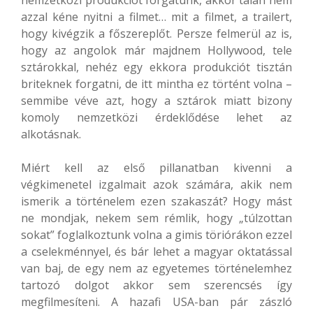
azzal kéne nyitni a filmet… mit a filmet, a trailert,
hogy kivégzik a főszereplőt. Persze felmerül az is,
hogy az angolok már majdnem Hollywood, tele
sztárokkal, nehéz egy ekkora produkciót tisztán
briteknek forgatni, de itt mintha ez történt volna –
semmibe véve azt, hogy a sztárok miatt bizony
komoly nemzetközi érdeklődése lehet az
alkotásnak.
Miért kell az első pillanatban kivenni a
végkimenetel izgalmait azok számára, akik nem
ismerik a történelem ezen szakaszát? Hogy mást
ne mondjak, nekem sem rémlik, hogy „túlzottan
sokat” foglalkoztunk volna a gimis töriórákon ezzel
a cselekménnyel, és bár lehet a magyar oktatással
van baj, de egy nem az egyetemes történelemhez
tartozó dolgot akkor sem szerencsés így
megfilmesíteni. A hazafi USA-ban pár zászló