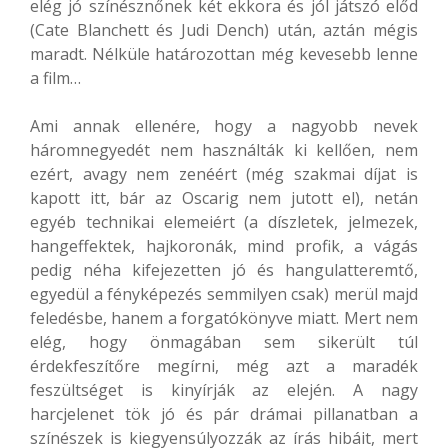
elég jó színésznőnek két ekkora és jól játszó előd
(Cate Blanchett és Judi Dench) után, aztán mégis
maradt. Nélküle határozottan még kevesebb lenne
a film…
Ami annak ellenére, hogy a nagyobb nevek
háromnegyedét nem használták ki kellően, nem
ezért, avagy nem zenéért (még szakmai díjat is
kapott itt, bár az Oscarig nem jutott el), netán
egyéb technikai elemeiért (a díszletek, jelmezek,
hangeffektek, hajkoronák, mind profik, a vágás
pedig néha kifejezetten jó és hangulatteremtő,
egyedül a fényképezés semmilyen csak) merül majd
feledésbe, hanem a forgatókönyve miatt. Mert nem
elég, hogy önmagában sem sikerült túl
érdekfeszítőre megírni, még azt a maradék
feszültséget is kinyírják az elején. A nagy
harcjelenet tök jó és pár drámai pillanatban a
színészek is kiegyensúlyozzák az írás hibáit, mert