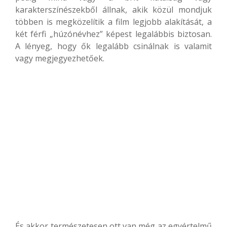
karakterszínészekből állnak, akik közül mondjuk
többen is megközelítik a film legjobb alakítását, a
két férfi „húzónévhez” képest legalábbis biztosan.
A lényeg, hogy ők legalább csinálnak is valamit
vagy megjegyezhetőek.
És akkor természetesen ott van még az egyértelmű