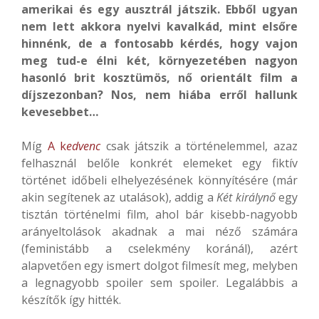
amerikai és egy ausztrál játszik. Ebből ugyan
nem lett akkora nyelvi kavalkád, mint elsőre
hinnénk, de a fontosabb kérdés, hogy vajon
meg tud-e élni két, környezetében nagyon
hasonló brit kosztümös, nő orientált film a
díjszezonban? Nos, nem hiába erről hallunk
kevesebbet…
Míg
A k
edvenc
csak játszik a történelemmel, azaz
felhasznál belőle konkrét elemeket egy fiktív
történet időbeli elhelyezésének könnyítésére (már
akin segítenek az utalások), addig a
Két királynő
egy
tisztán történelmi film, ahol bár kisebb-nagyobb
arányeltolások akadnak a mai néző számára
(feministább a cselekmény koránál), azért
alapvetően egy ismert dolgot filmesít meg, melyben
a legnagyobb spoiler sem spoiler. Legalábbis a
készítők így hitték.