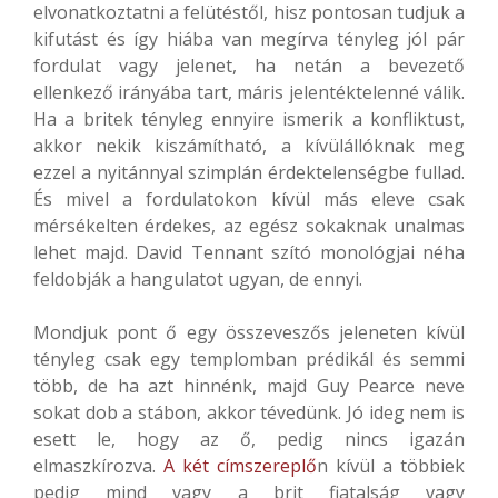
elvonatkoztatni a felütéstől, hisz pontosan tudjuk a
kifutást és így hiába van megírva tényleg jól pár
fordulat vagy jelenet, ha netán a bevezető
ellenkező irányába tart, máris jelentéktelenné válik.
Ha a britek tényleg ennyire ismerik a konfliktust,
akkor nekik kiszámítható, a kívülállóknak meg
ezzel a nyitánnyal szimplán érdektelenségbe fullad.
És mivel a fordulatokon kívül más eleve csak
mérsékelten érdekes, az egész sokaknak unalmas
lehet majd. David Tennant szító monológjai néha
feldobják a hangulatot ugyan, de ennyi.
Mondjuk pont ő egy összeveszős jeleneten kívül
tényleg csak egy templomban prédikál és semmi
több, de ha azt hinnénk, majd Guy Pearce neve
sokat dob a stábon, akkor tévedünk. Jó ideg nem is
esett le, hogy az ő, pedig nincs igazán
elmaszkírozva.
A két címszereplő
n kívül a többiek
pedig mind vagy a brit fiatalság vagy