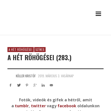
A HÉT RÖHÖGÉSEI
SZÍNES
A HÉT RÖHÖGÉSEI (283.)
KÖLLER KRISTÓF
2019. MÁRCIUS 3. VASÁRNAP
Fotók, videók és gifek a hétről, amit
a
tumblr
,
twitter
vagy
facebook
oldalunkon