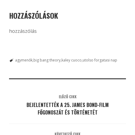
HOZZÁSZÓLÁSOK
hozzászólás
agymenők
big bang theory
kaley cuoco
utolso forgatasi nap
ELŐZŐ CIKK
BEJELENTETTÉK A 25. JAMES BOND-FILM
FŐGONOSZÁT ÉS TÖRTÉNETÉT
KÖVETKEZŐ CIKK