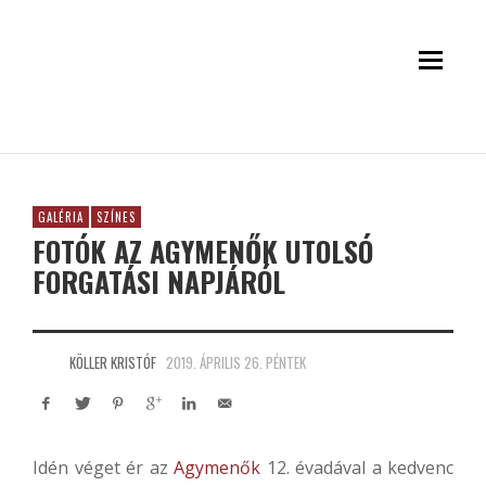
GALÉRIA
SZÍNES
FOTÓK AZ AGYMENŐK UTOLSÓ
FORGATÁSI NAPJÁRÓL
KÖLLER KRISTÓF
2019. ÁPRILIS 26. PÉNTEK
Idén véget ér az
Agymenők
12. évadával a kedvenc