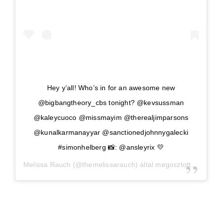
Hey y’all! Who’s in for an awesome new
@bigbangtheory_cbs tonight? @kevsussman
@kaleycuoco @missmayim @therealjimparsons
@kunalkarmanayyar @sanctionedjohnnygalecki
#simonhelberg 📸: @ansleyrix 💛
Melissa Rauch
(@themelissarauch) által megosztott bejegyzés,