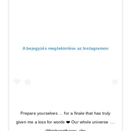
A bejegyzés megtekintése az Instagramon
Prepare yourselves … for a finale that has truly
given me a loss for words ❤️ Our whole universe ….
@bigbangtheory_cbs