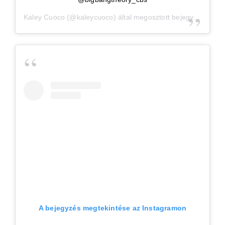
Kaley Cuoco
(@kaleycuoco) által megosztott bejegyzés,
Ápr 
A bejegyzés megtekintése az Instagramon