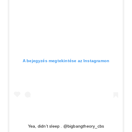
A bejegyzés megtekintése az Instagramon
Yea, didn’t sleep . @bigbangtheory_cbs