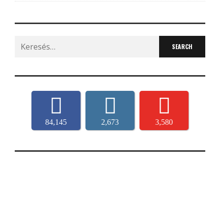
Search
for:
84,145
2,673
3,580