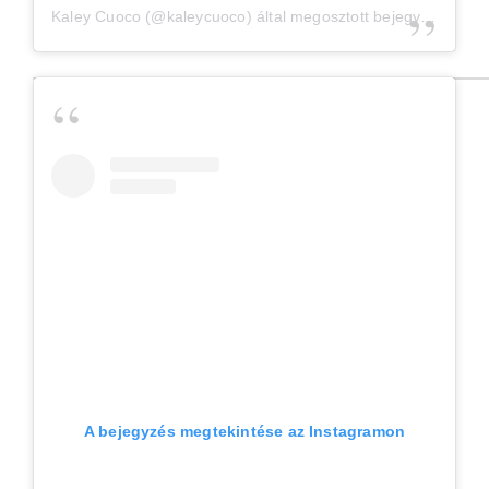
Kaley Cuoco
(@kaleycuoco) által megosztott bejegyzés,
Ápr 
A bejegyzés megtekintése az Instagramon