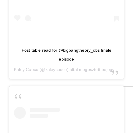
Post table read for @bigbangtheory_cbs finale
episode
Kaley Cuoco
(@kaleycuoco) által megosztott bejegyzés,
Ápr 