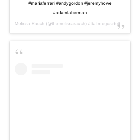
#mariaferrari #andygordon #jeremyhowe
#adamfaberman
Melissa Rauch
(@themelissarauch) által megosztott bejegyzés,