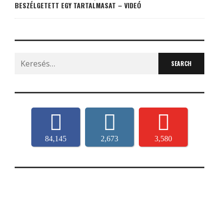
BESZÉLGETETT EGY TARTALMASAT – VIDEÓ
Search
for:
84,145
2,673
3,580