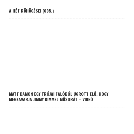
A HÉT RÖHÖGÉSEI (605.)
MATT DAMON EGY TRÓJAI FALÓBÓL UGROTT ELŐ, HOGY
MEGZAVARJA JIMMY KIMMEL MŰSORÁT – VIDEÓ