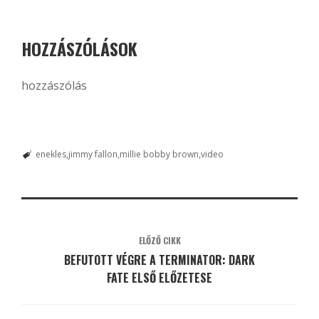
HOZZÁSZÓLÁSOK
hozzászólás
enekles
jimmy fallon
millie bobby brown
video
ELŐZŐ CIKK
BEFUTOTT VÉGRE A TERMINATOR: DARK
FATE ELSŐ ELŐZETESE