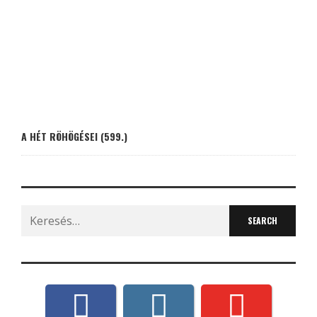
A HÉT RÖHÖGÉSEI (599.)
Search
for: