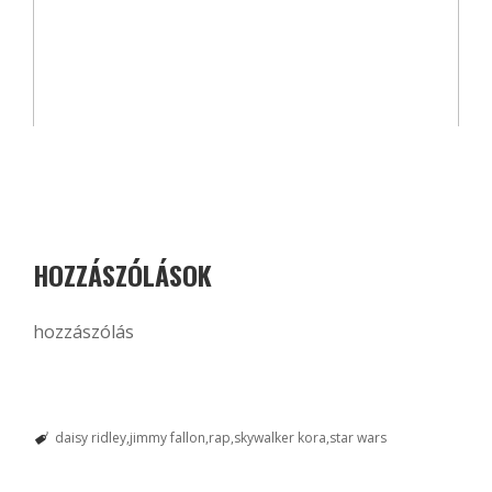
HOZZÁSZÓLÁSOK
hozzászólás
daisy ridley
jimmy fallon
rap
skywalker kora
star wars