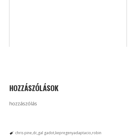
HOZZÁSZÓLÁSOK
hozzászólás
chris pine
dc
gal gadot
kepregenyadaptacio
robin