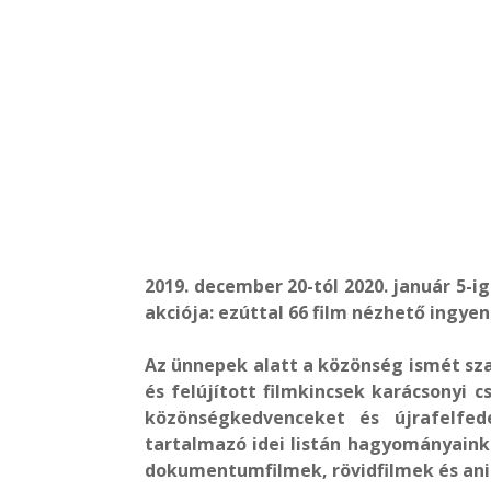
2019. december 20-tól 2020. január 5-i
akciója: ezúttal 66 film nézhető ingyen
Az ünnepek alatt a közönség ismét sz
és felújított filmkincsek karácsonyi 
közönségkedvenceket és újrafelfed
tartalmazó idei listán hagyományainkh
dokumentumfilmek, rövidfilmek és ani