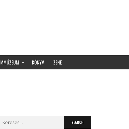
ILMMÚZEUM
KÖNYV
ZENE
Search
for: