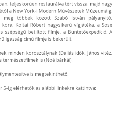
ban, teljeskörűen restaurálva tért vissza, majd nagy
inálétól a New York-i Modern Művészetek Múzeumáig.
tő meg többek között Szabó István pályanyitó,
kora, Koltai Róbert nagysikerű vígjátéka, a Sose
szépségű betiltott filmje, a Büntetőexpedíció. A
ű igazság című filmje is bekerült.
k minden korosztálynak (Daliás idők, János vitéz,
és természetfilmek is (Noé bárkái).
dálymentesítve is megtekinthető.
 5-ig elérhetők az alábbi linkekre kattintva: