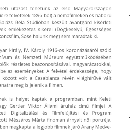
téneti utazást tehetünk az első Magyarországon
mière felvételek 1896-ból) a némafilmeken és háború
Balázs Béla Stúdióban készült avantgárd kísérleti
évek emlékezetes sikerei (Dögkeselyű, Egészséges
 (Roncsfilm, Sose halunk meg) sem maradtak ki.
ar király, IV. Károly 1916-os koronázásáról szóló
marchívum és Nemzeti Múzeum együttműködésében
eplők részletes beazonosításával, magyarázatokkal,
 be az eseményeket. A felvétel érdekessége, hogy
 között volt a Casablanca révén világhírűvé vált
anatra meg is jelenik a filmen.
erek is helyet kaptak a programban, mint Keleti
y Gertler Viktor Állami áruház című filmjei. A
i Digitalizálási és Filmfelújítási és Program
zött Mészáros Márta finoman árnyalt női portréja,
ben megkapta a legjobb filmnek járó Arany Medve-