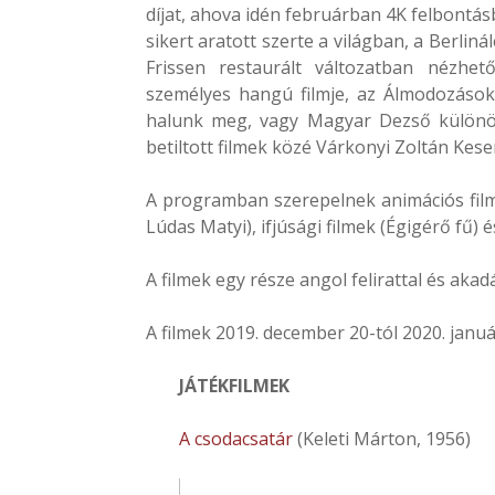
díjat, ahova idén februárban 4K felbontás
sikert aratott szerte a világban, a Berl
Frissen restaurált változatban nézhe
személyes hangú filmje, az Álmodozások 
halunk meg, vagy Magyar Dezső különös 
betiltott filmek közé Várkonyi Zoltán Keser
A programban szerepelnek animációs filme
Lúdas Matyi), ifjúsági filmek (Égigérő fű) 
A filmek egy része angol felirattal és aka
A filmek 2019. december 20-tól 2020. január
JÁTÉKFILMEK
A csodacsatár
(Keleti Márton, 1956)