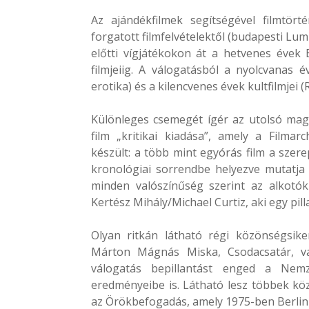
Az ajándékfilmek segítségével filmtör
forgatott filmfelvételektől (budapesti Lu
előtti vígjátékokon át a hetvenes évek 
filmjeiig. A válogatásból a nyolcvanas 
erotika) és a kilencvenes évek kultfilmjei
Különleges csemegét ígér az utolsó magy
film „kritikai kiadása”, amely a Fil
készült: a több mint egyórás film a szer
kronológiai sorrendbe helyezve mutatja
minden valószínűség szerint az alkotók
Kertész Mihály/Michael Curtiz, aki egy pill
Olyan ritkán látható régi közönségsik
Márton Mágnás Miska, Csodacsatár, vag
válogatás bepillantást enged a Nemzet
eredményeibe is. Látható lesz többek kö
az Örökbefogadás, amely 1975-ben Berlin