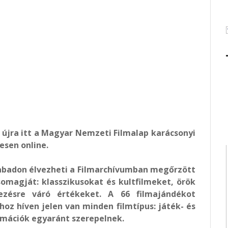
g újra itt a Magyar Nemzeti Filmalap karácsonyi
esen online.
abadon élvezheti a Filmarchívumban megőrzött
csomagját: klasszikusokat és kultfilmeket, örök
ezésre váró értékeket. A 66 filmajándékot
oz híven jelen van minden filmtípus: játék- és
mációk egyaránt szerepelnek.