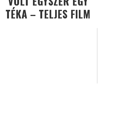
VOLT EGYSZER EGY
TÉKA – TELJES FILM