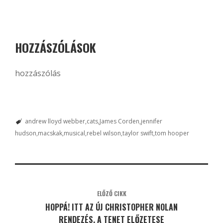
HOZZÁSZÓLÁSOK
hozzászólás
andrew lloyd webber
cats
James Corden
jennifer
hudson
macskak
musical
rebel wilson
taylor swift
tom hooper
ELŐZŐ CIKK
HOPPÁ! ITT AZ ÚJ CHRISTOPHER NOLAN
RENDEZÉS, A TENET ELŐZETESE