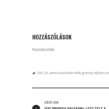
HOZZÁSZÓLÁSOK
hozzászólás
2021
25. james bond
billie eilish
grammy-díj
hans z
ELŐZŐ CIKK
JEFF BRIDGES RAJZAIVAL LESZ TELE A