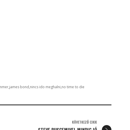
immer
james bond
nincs ido meghalni
no time to die
KÖVETKEZŐ CIKK
STEVE BUSCEMIVEL MINDIG JÓ