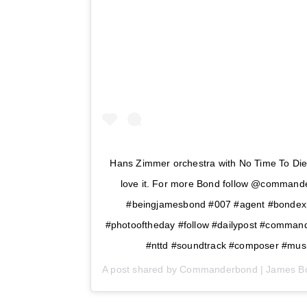
Hans Zimmer orchestra with No Time To Die
love it. For more Bond follow @comman
#beingjamesbond #007 #agent #bondex
#photooftheday #follow #dailypost #comman
#nttd #soundtrack #composer #musi
A post shared by
Commanderbond | James B