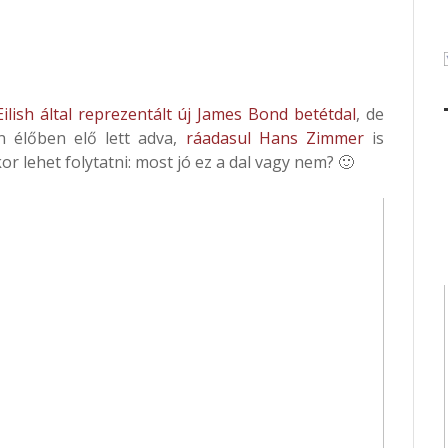
Eilish által reprezentált új James Bond betétdal
, de
n élőben elő lett adva,
ráadasul Hans Zimmer
is
or lehet folytatni: most jó ez a dal vagy nem? 🙂