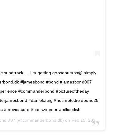
 soundtrack … I’m getting goosebumps😍 simply
derbond.dk #jamesbond #bond #jamesbond007
perience #commanderbond #pictureoftheday
derjamesbond #danielcraig #notimetodie #bond25
c #moviescore #hanszimmer #billieeilish
ond 007
(@commanderbond.dk) on
Feb 15, 2020 at 12:06am PST