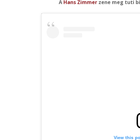
A
Hans Zimmer
zene meg tuti bit
View this p