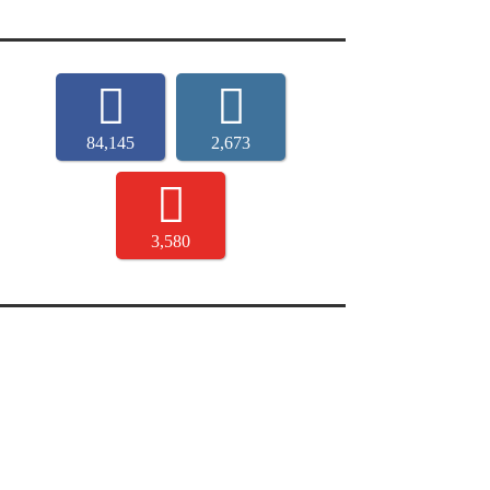
84,145
2,673
3,580