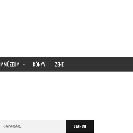
ILMMÚZEUM
KÖNYV
ZENE
Search
for: