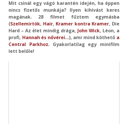
Mit csinál egy vágó karantén idején, ha éppen
nincs fizetős munkája? Ilyen kihívást keres
magának. 28 filmet fűztem egymásba
(
Szellemirtók
,
Hair
,
Kramer kontra Kramer
, Die
Hard – Az élet mindig drága,
John Wick
, Léon, a
profi,
Hannah és nővérei
…), ami mind köthető
a
Central Parkhoz.
Gyakorlatilag egy minifilm
lett belőle!