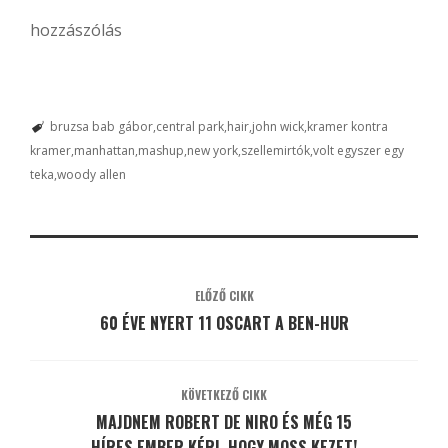
hozzászólás
bruzsa bab gábor
central park
hair
john wick
kramer kontra
kramer
manhattan
mashup
new york
szellemirtók
volt egyszer egy
teka
woody allen
ELŐZŐ CIKK
60 ÉVE NYERT 11 OSCART A BEN-HUR
KÖVETKEZŐ CIKK
MAJDNEM ROBERT DE NIRO ÉS MÉG 15
HÍRES EMBER KÉRI, HOGY MOSS KEZET!