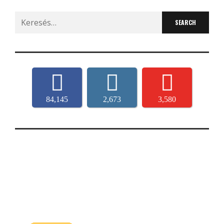
Search
for:
84,145
2,673
3,580