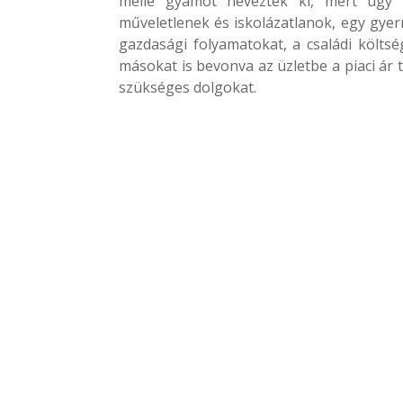
mellé gyámot neveztek ki, mert úgy v
műveletlenek és iskolázatlanok, egy gyer
gazdasági folyamatokat, a családi költs
másokat is bevonva az üzletbe a piaci ár
szükséges dolgokat.