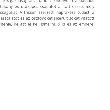
s közgazdaságtant tanult, öltönyös-nyakkendős
tékony és ütőképes csapatot állított össze, mely
osságokat. A frissen szerzett, naprakész tudást, a
ztalatot és az ösztönöket sikerült sokat vitatott
ítenie, de azt el kell ismerni, ő is és az emberei