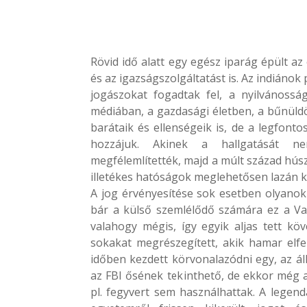
Rövid idő alatt egy egész iparág épült az
és az igazságszolgáltatást is. Az indiá
jogászokat fogadtak fel, a nyilvánossá
médiában, a gazdasági életben, a bűnüld
barátaik és ellenségeik is, de a legfonto
hozzájuk. Akinek a hallgatását ne
megfélemlítették, majd a múlt század húsz
illetékes hatóságok meglehetősen lazán k
A jog érvényesítése sok esetben olyanok
bár a külső szemlélődő számára ez a V
valahogy mégis, így egyik aljas tett k
sokakat megrészegített, akik hamar elfel
időben kezdett körvonalazódni egy, az ál
az FBI ősének tekinthető, de ekkor még a
pl. fegyvert sem használhattak. A legend