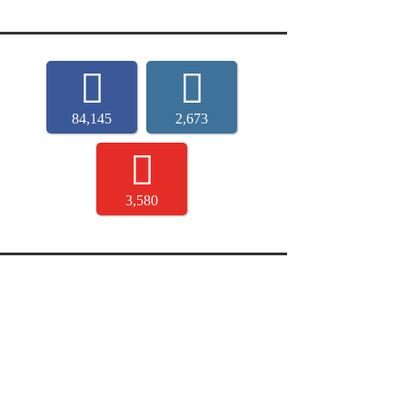
84,145
2,673
3,580