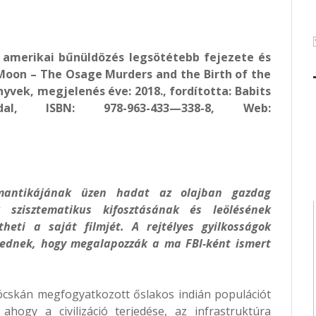
 amerikai bűnüldözés legsötétebb fejezete és
r Moon – The Osage Murders and the Birth of the
nyvek, megjelenés éve: 2018., fordította: Babits
al, ISBN: 978-963-433—338-8, Web:
omantikájának üzen hadat az olajban gazdag
k szisztematikus kifosztásának és leölésének
theti a saját filmjét. A rejtélyes gyilkosságok
ednek, hogy megalapozzák a ma FBI-ként ismert
jócskán megfogyatkozott őslakos indián populációt
ahogy a civilizáció terjedése, az infrastruktúra