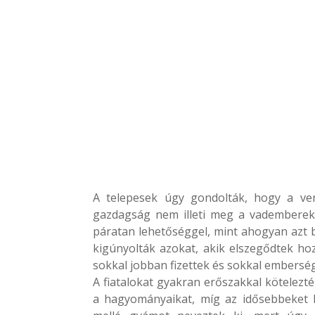
A telepesek úgy gondolták, hogy a ver
gazdagság nem illeti meg a vadembereke
páratan lehetőséggel, mint ahogyan azt b
kigúnyolták azokat, akik elszegődtek hoz
sokkal jobban fizettek és sokkal embers
A fiatalokat gyakran erőszakkal kötelezté
a hagyományaikat, míg az idősebbeket 