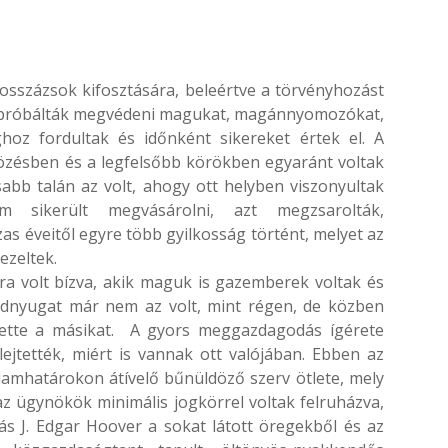
 osszázsok kifosztására, beleértve a törvényhozást
nok próbálták megvédeni magukat, magánnyomozókat,
ghoz fordultak és időnként sikereket értek el. A
özésben és a legfelsőbb körökben egyaránt voltak
sabb talán az volt, ahogy ott helyben viszonyultak
m sikerült megvásárolni, azt megzsarolták,
as éveitől egyre több gyilkosság történt, melyet az
ezeltek.
ra volt bízva, akik maguk is gazemberek voltak és
adnyugat már nem az volt, mint régen, de közben
övette a másikat. A gyors meggazdagodás ígérete
ejtették, miért is vannak ott valójában. Ebben az
lamhatárokon átívelő bűnüldöző szerv ötlete, mely
z ügynökök minimális jogkörrel voltak felruházva,
ás J. Edgar Hoover a sokat látott öregekből és az