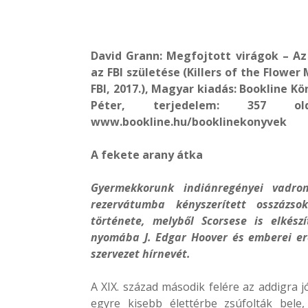
David Grann: Megfojtott virágok – Az
az FBI születése (Killers of the Flowe
FBI, 2017.), Magyar kiadás: Bookline Kö
Péter, terjedelem: 357 old
www.bookline.hu/booklinekonyvek
A fekete arany átka
Gyermekkorunk indiánregényei vadr
rezervátumba kényszerített osszázso
története, melyből Scorsese is elkészí
nyomába J. Edgar Hoover és emberei er
szervezet hírnevét.
A XIX. század második felére az addigra 
egyre kisebb élettérbe zsúfolták bele, 