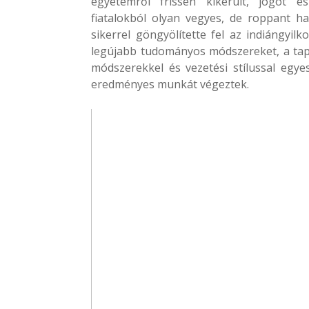
egyetemről frissen kikerült, jogot é
fiatalokból olyan vegyes, de roppant ha
sikerrel göngyölítette fel az indiángyilk
legújabb tudományos módszereket, a tapas
módszerekkel és vezetési stílussal egyes
eredményes munkát végeztek.