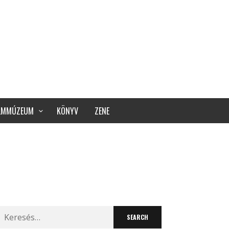
ILMMÚZEUM
KÖNYV
ZENE
Search
for: