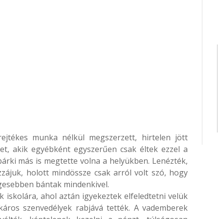
ejtékes munka nélkül megszerzett, hirtelen jött
t, akik egyébként egyszerűen csak éltek ezzel a
árki más is megtette volna a helyükben. Lenézték,
zájuk, holott mindössze csak arról volt szó, hogy
égesebben bántak mindenkivel.
k iskolára, ahol aztán igyekeztek elfeledtetni velük
káros szenvedélyek rabjává tették. A vademberek