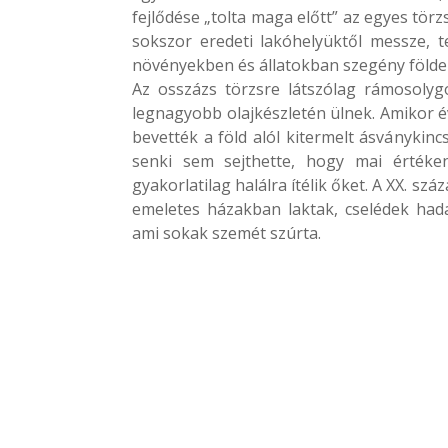
fejlődése „tolta maga előtt” az egyes tör
sokszor eredeti lakóhelyüktől messze, t
növényekben és állatokban szegény földe
Az osszázs törzsre látszólag rámosolyg
legnagyobb olajkészletén ülnek. Amikor é
bevették a föld alól kitermelt ásványkin
senki sem sejthette, hogy mai értéken
gyakorlatilag halálra ítélik őket. A XX. s
emeletes házakban laktak, cselédek hada
ami sokak szemét szúrta.