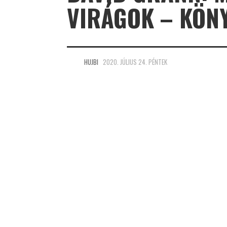
VIRÁGOK – KÖN
HUJBI
2020. JÚLIUS 24. PÉNTEK