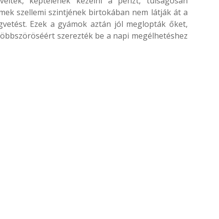
élték, képtelenek kezelni a pénzt, túlságosan
mek szellemi szintjének birtokában nem látják át a
égvetést. Ezek a gyámok aztán jól meglopták őket,
 többszöröséért szerezték be a napi megélhetéshez