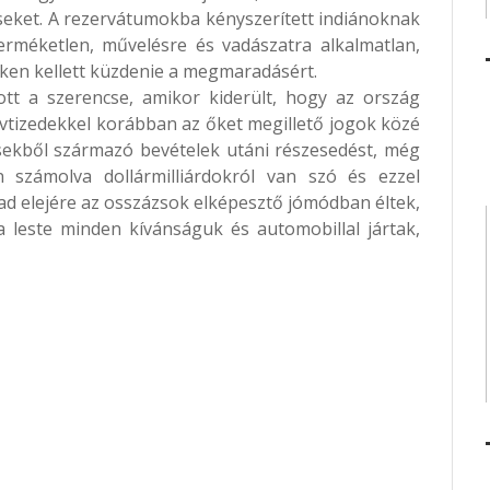
zseket. A rezervátumokba kényszerített indiánoknak
erméketlen, művelésre és vadászatra alkalmatlan,
ken kellett küzdenie a megmaradásért.
ott a szerencse, amikor kiderült, hogy az ország
vtizedekkel korábban az őket megillető jogok közé
csekből származó bevételek utáni részesedést, még
 számolva dollármilliárdokról van szó és ezzel
zázad elejére az osszázsok elképesztő jómódban éltek,
 leste minden kívánságuk és automobillal jártak,