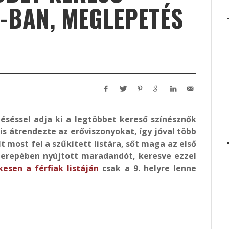
-BAN, MEGLEPETÉS
séssel adja ki a legtöbbet kereső színésznők
 is átrendezte az erőviszonyokat, így jóval több
t most fel a szűkített listára, sőt maga az első
zerepében nyújtott maradandót, keresve ezzel
esen a férfiak listáján
csak a 9. helyre lenne