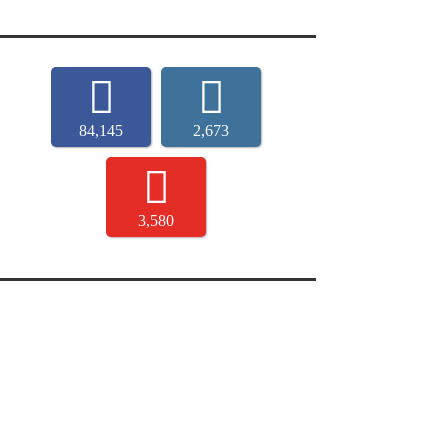
84,145
2,673
3,580