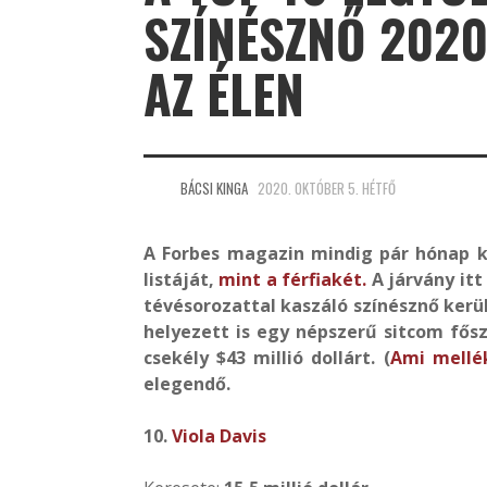
SZÍNÉSZNŐ 2020
AZ ÉLEN
BÁCSI KINGA
2020. OKTÓBER 5. HÉTFŐ
A Forbes magazin mindig pár hónap ké
listáját,
mint a férfiakét.
A járvány itt
tévésorozattal kaszáló színésznő kerül
helyezett is egy népszerű sitcom fős
csekély $43 millió dollárt. (
Ami mellék
elegendő.
10.
Viola Davis