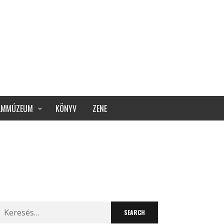
ILMMÚZEUM
KÖNYV
ZENE
Search
for: