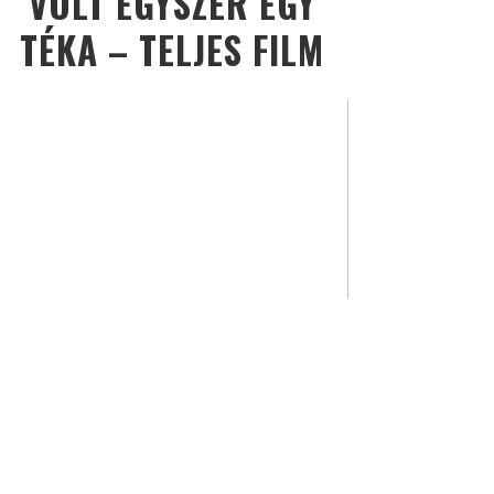
VOLT EGYSZER EGY
TÉKA – TELJES FILM