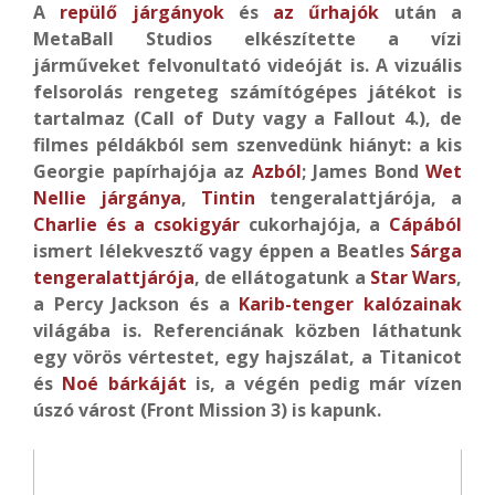
A
repülő járgányok
és
az űrhajók
után a
MetaBall Studios elkészítette a vízi
járműveket felvonultató videóját is. A vizuális
felsorolás rengeteg számítógépes játékot is
tartalmaz (Call of Duty vagy a Fallout 4.), de
filmes példákból sem szenvedünk hiányt: a kis
Georgie papírhajója az
Azból
; James Bond
Wet
Nellie járgánya
,
Tintin
tengeralattjárója, a
Charlie és a csokigyár
cukorhajója, a
Cápából
ismert lélekvesztő vagy éppen a Beatles
Sárga
tengeralattjárója
, de ellátogatunk a
Star Wars
,
a Percy Jackson és a
Karib-tenger kalózainak
világába is. Referenciának közben láthatunk
egy vörös vértestet, egy hajszálat, a Titanicot
és
Noé bárkáját
is, a végén pedig már vízen
úszó várost (Front Mission 3) is kapunk.