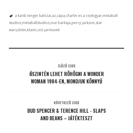
a karib tenger kalózai
az
cápa
charlie es a csokigyar
metaball
studios
metaballstudios
noe barkaja
percy jackson
star
wars
tintin
titanic
vizi jarmuvek
ELŐZŐ CIKK
ŐSZINTÉN LEHET RÖHÖGNI A WONDER
WOMAN 1984-EN, MONDJUK KÖNNYŰ
KÖVETKEZŐ CIKK
BUD SPENCER & TERENCE HILL - SLAPS
AND BEANS – JÁTÉKTESZT