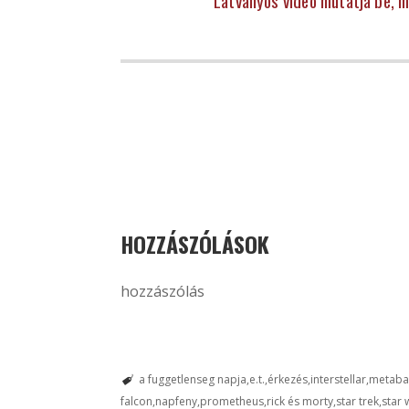
Látványos videó mutatja be, m
HOZZÁSZÓLÁSOK
hozzászólás
a fuggetlenseg napja
e.t.
érkezés
interstellar
metabal
falcon
napfeny
prometheus
rick és morty
star trek
star 