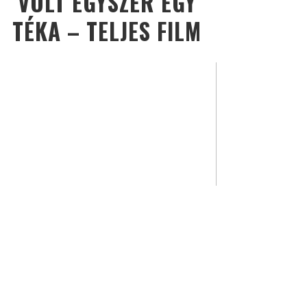
VOLT EGYSZER EGY
TÉKA – TELJES FILM