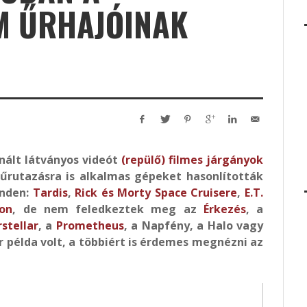
M ŰRHAJÓINAK
nált látványos videót
(repülő) filmes járgányok
űrutazásra is alkalmas gépeket hasonlították
inden:
Tardis
,
Rick és Morty Space Cruisere
,
E.T.
con
, de nem feledkeztek meg az
Érkezés
, a
rstellar
, a
Prometheus
, a Napfény, a Halo vagy
r példa volt, a többiért is érdemes megnézni az