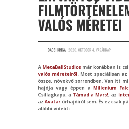
FILMTÖRTÉNELE
VALÓS MÉRETEI
BÁCSI KINGA
2020. OKTÓBER 4. VASÁRNAP
A
MetaBallStudios
már korábban is csi
valós méreteiről.
Most speciálisan az 
össze, növekvő sorrendben. Van itt m
hajója vagy éppen a
Millenium Fal
Csillagkapu, a
Támad a Mars!
, az
Inte
az
Avatar
űrhajóiról sem. És ez csak pá
alábbi videót: