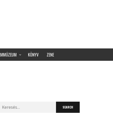
ILMMÚZEUM
KÖNYV
ZENE
Search
for: