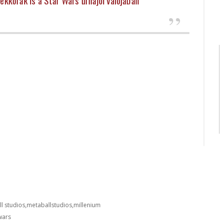
ekkorák is a Star Wars űrhajói valójában
l studios
metaballstudios
millenium
wars