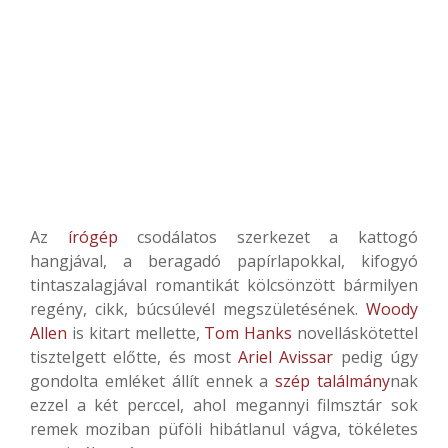
Az
írógép
csodálatos szerkezet a kattogó
hangjával, a beragadó papírlapokkal, kifogyó
tintaszalagjával romantikát kölcsönzött bármilyen
regény, cikk, búcsúlevél megszületésének.
Woody
Allen
is kitart mellette,
Tom Hanks
novelláskötettel
tisztelgett előtte, és most
Ariel Avissar
pedig úgy
gondolta emléket állít ennek a
szép találmány
nak
ezzel a két perccel, ahol megannyi filmsztár sok
remek moziban püföli hibátlanul vágva, tökéletes