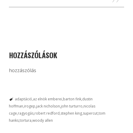
HOZZÁSZÓLÁSOK
hozzászólás
adaptáció
az elnök emberei
barton fink
dustin
hoffman
irogep
jack nicholson
john turturro
nicolas
cage
ragyogás
robert redford
stephen king
supercut
tom
hanks
tortura
woody allen