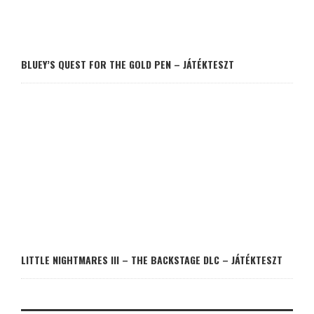
BLUEY’S QUEST FOR THE GOLD PEN – JÁTÉKTESZT
LITTLE NIGHTMARES III – THE BACKSTAGE DLC – JÁTÉKTESZT