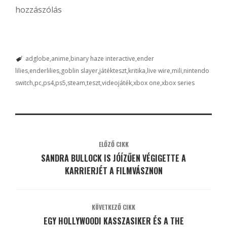
hozzászólás
adglobe
anime
binary haze interactive
ender
lilies
enderlilies
goblin slayer
játékteszt
kritika
live wire
mili
nintendo
switch
pc
ps4
ps5
steam
teszt
videojáték
xbox one
xbox series
ELŐZŐ CIKK
SANDRA BULLOCK IS JÓÍZŰEN VÉGIGETTE A
KARRIERJÉT A FILMVÁSZNON
KÖVETKEZŐ CIKK
EGY HOLLYWOODI KASSZASIKER ÉS A THE