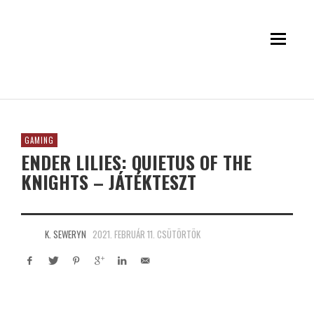
GAMING
ENDER LILIES: QUIETUS OF THE
KNIGHTS – JÁTÉKTESZT
K. SEWERYN
2021. FEBRUÁR 11. CSÜTÖRTÖK