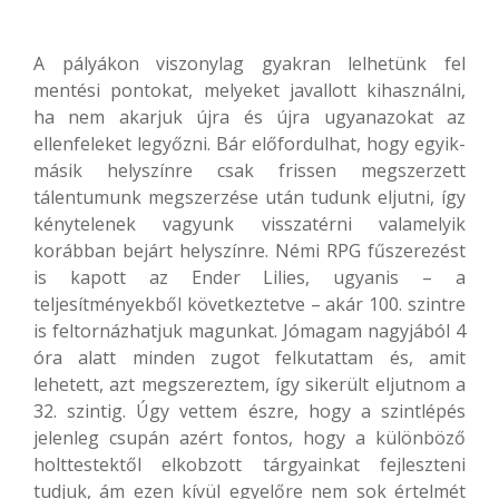
A pályákon viszonylag gyakran lelhetünk fel
mentési pontokat, melyeket javallott kihasználni,
ha nem akarjuk újra és újra ugyanazokat az
ellenfeleket legyőzni. Bár előfordulhat, hogy egyik-
másik helyszínre csak frissen megszerzett
tálentumunk megszerzése után tudunk eljutni, így
kénytelenek vagyunk visszatérni valamelyik
korábban bejárt helyszínre. Némi RPG fűszerezést
is kapott az Ender Lilies, ugyanis – a
teljesítményekből következtetve – akár 100. szintre
is feltornázhatjuk magunkat. Jómagam nagyjából 4
óra alatt minden zugot felkutattam és, amit
lehetett, azt megszereztem, így sikerült eljutnom a
32. szintig. Úgy vettem észre, hogy a szintlépés
jelenleg csupán azért fontos, hogy a különböző
holttestektől elkobzott tárgyainkat fejleszteni
tudjuk, ám ezen kívül egyelőre nem sok értelmét