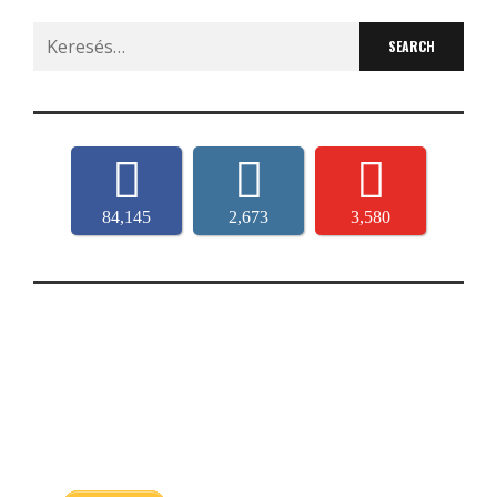
Search
for:
84,145
2,673
3,580