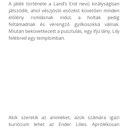
A játék története a Land’s End nevű királyságban
játszódik, ahol vészjósló esőzést követően minden
élőlény romlásnak indul, a holtak pedig
feltámadnak és vérengző gyilkosokká válnak.
Miután bekövetkezett a pusztulás, egy ifjú lány, Lily
felébred egy templomban.
Akik szeretik az animéket, azok számára igazi
kuriózum lehet az Ender Lilies. Aprólékosan