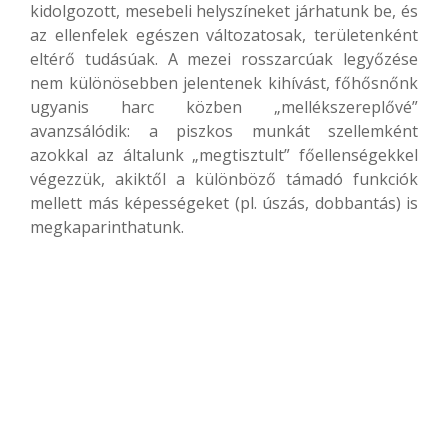
kidolgozott, mesebeli helyszíneket járhatunk be, és
az ellenfelek egészen változatosak, területenként
eltérő tudásúak. A mezei rosszarcúak legyőzése
nem különösebben jelentenek kihívást, főhősnőnk
ugyanis harc közben „mellékszereplővé”
avanzsálódik: a piszkos munkát szellemként
azokkal az általunk „megtisztult” főellenségekkel
végezzük, akiktől a különböző támadó funkciók
mellett más képességeket (pl. úszás, dobbantás) is
megkaparinthatunk.