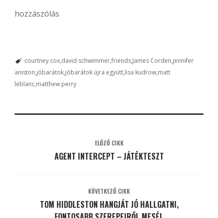
hozzászólás
courtney cox
david schwimmer
friends
James Corden
jennifer
aniston
jóbarátok
jóbarátok újra együtt
lisa kudrow
matt
leblanc
matthew perry
ELŐZŐ CIKK
AGENT INTERCEPT – JÁTÉKTESZT
KÖVETKEZŐ CIKK
TOM HIDDLESTON HANGJÁT JÓ HALLGATNI,
FONTOSABB SZEREPEIRŐL MESÉL