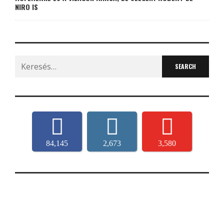
NIRO IS
Search
for:
84,145
2,673
3,580