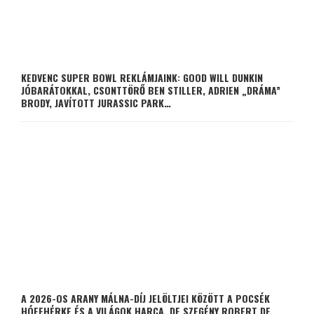
KEDVENC SUPER BOWL REKLÁMJAINK: GOOD WILL DUNKIN
JÓBARÁTOKKAL, CSONTTÖRŐ BEN STILLER, ADRIEN „DRÁMA”
BRODY, JAVÍTOTT JURASSIC PARK…
A 2026-OS ARANY MÁLNA-DÍJ JELÖLTJEI KÖZÖTT A POCSÉK
HÓFEHÉRKE ÉS A VILÁGOK HARCA, DE SZEGÉNY ROBERT DE