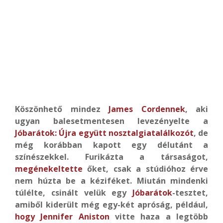
Köszönhető mindez
James Cordennek
, aki
ugyan balesetmentesen levezényelte a
Jóbarátok: Újra együtt nosztalgiatalálkozót
, de
még korábban kapott egy délutánt a
színészekkel. Furikázta a társaságot,
megénekeltette
őket, csak a stúdióhoz érve
nem húzta be a kéziféket. Miután mindenki
túlélte, csinált velük egy
Jóbarátok
-tesztet,
amiből kiderült még egy-két apróság, például,
hogy Jennifer Aniston
vitte haza a legtöbb