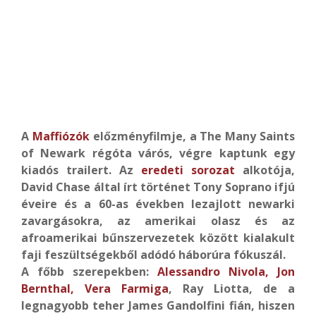
A
Maffiózók
előzményfilmje, a The Many Saints
of Newark régóta várós, végre kaptunk egy
kiadós trailert. Az
eredeti sorozat
alkotója,
David Chase által írt történet Tony Soprano ifjú
éveire és a 60-as években lezajlott newarki
zavargásokra, az amerikai olasz és az
afroamerikai bűnszervezetek között kialakult
faji feszültségekből adódó háborúra fókuszál.
A főbb szerepekben:
Alessandro Nivola, Jon
Bernthal, Vera Farmiga
, Ray Liotta, de a
legnagyobb teher James Gandolfini fián, hiszen