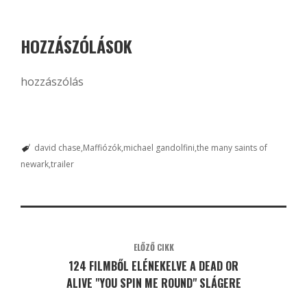
HOZZÁSZÓLÁSOK
hozzászólás
david chase
Maffiózók
michael gandolfini
the many saints of
newark
trailer
ELŐZŐ CIKK
124 FILMBŐL ELÉNEKELVE A DEAD OR
ALIVE "YOU SPIN ME ROUND" SLÁGERE