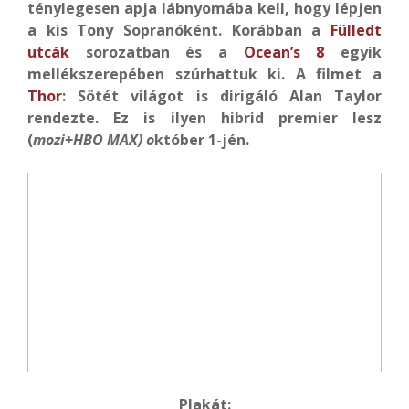
ténylegesen apja lábnyomába kell, hogy lépjen
a kis Tony Sopranóként. Korábban a
Fülledt
utcák
sorozatban és a
Ocean’s 8
egyik
mellékszerepében szúrhattuk ki. A filmet a
Thor
: Sötét világot is dirigáló Alan Taylor
rendezte. Ez is ilyen hibrid premier lesz
(
mozi+HBO MAX) o
któber 1-jén.
Plakát: