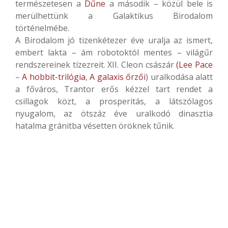
természetesen a
Dűne
a második – közül bele is
merülhettünk a Galaktikus Birodalom
történelmébe.
A Birodalom jó tizenkétezer éve uralja az ismert,
embert lakta – ám robotoktól mentes – világűr
rendszereinek tízezreit. XII. Cleon császár
(Lee Pace
–
A hobbit-trilógia
,
A galaxis őrzői
) uralkodása alatt
a főváros, Trantor erős kézzel tart rendet a
csillagok közt, a prosperitás, a látszólagos
nyugalom, az ötszáz éve uralkodó dinasztia
hatalma gránitba vésetten öröknek tűnik.