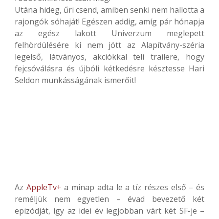
Utána hideg, űri csend, amiben senki nem hallotta a
rajongók sóhaját! Egészen addig, amíg pár hónapja
az egész lakott Univerzum meglepett
felhördülésére ki nem jött az Alapítvány-széria
legelső, látványos, akciókkal teli trailere, hogy
fejcsóválásra és újbóli kétkedésre késztesse Hari
Seldon munkásságának ismerőit!
Az
AppleTv+
a minap adta le a tíz részes első – és
reméljük nem egyetlen – évad bevezető két
epizódját, így az idei év legjobban várt két SF-je –