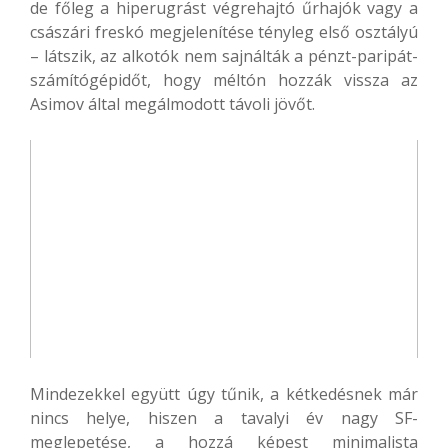
de főleg a hiperugrást végrehajtó űrhajók vagy a
császári freskó megjelenítése tényleg első osztályú
– látszik, az alkotók nem sajnálták a pénzt-paripát-
számítógépidőt, hogy méltón hozzák vissza az
Asimov által megálmodott távoli jövőt.
Mindezekkel együtt úgy tűnik, a kétkedésnek már
nincs helye, hiszen a tavalyi év nagy SF-
meglepetése, a hozzá képest minimalista