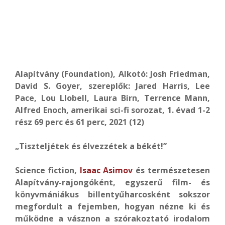
Alapítvány (Foundation), Alkotó: Josh Friedman,
David S. Goyer, szereplők: Jared Harris, Lee
Pace, Lou Llobell, Laura Birn, Terrence Mann,
Alfred Enoch, amerikai sci-fi sorozat, 1. évad 1-2
rész 69 perc és 61 perc, 2021 (12)
„Tiszteljétek és élvezzétek a békét!”
Science fiction,
Isaac Asimov
és természetesen
Alapítvány-rajongóként, egyszerű film- és
könyvmániákus billentyűharcosként sokszor
megfordult a fejemben, hogyan nézne ki és
működne a vásznon a szórakoztató irodalom