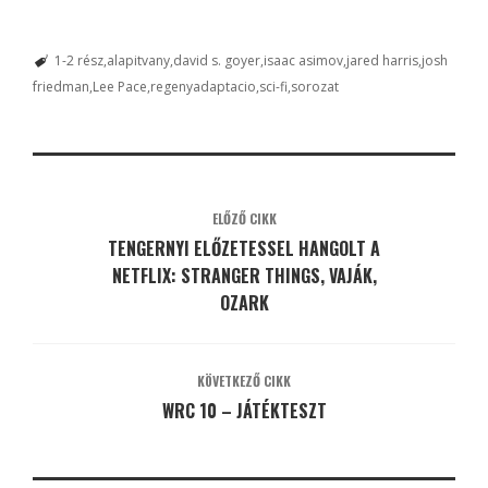
1-2 rész
alapitvany
david s. goyer
isaac asimov
jared harris
josh
friedman
Lee Pace
regenyadaptacio
sci-fi
sorozat
ELŐZŐ CIKK
TENGERNYI ELŐZETESSEL HANGOLT A
NETFLIX: STRANGER THINGS, VAJÁK,
OZARK
KÖVETKEZŐ CIKK
WRC 10 – JÁTÉKTESZT