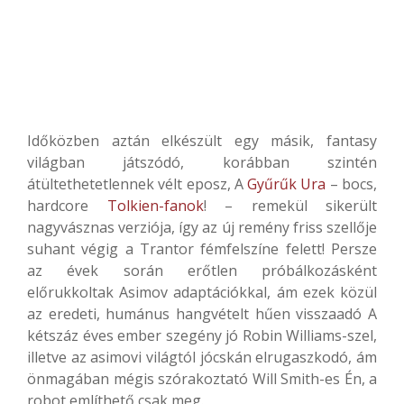
Időközben aztán elkészült egy másik, fantasy
világban játszódó, korábban szintén
átültethetetlennek vélt eposz, A
Gyűrűk Ura
– bocs,
hardcore
Tolkien-fanok
! – remekül sikerült
nagyvásznas verziója, így az új remény friss szellője
suhant végig a Trantor fémfelszíne felett! Persze
az évek során erőtlen próbálkozásként
előrukkoltak Asimov adaptációkkal, ám ezek közül
az eredeti, humánus hangvételt hűen visszaadó A
kétszáz éves ember szegény jó Robin Williams-szel,
illetve az asimovi világtól jócskán elrugaszkodó, ám
önmagában mégis szórakoztató Will Smith-es Én, a
robot említhető csak meg.