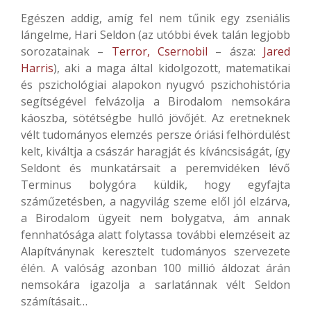
Egészen addig, amíg fel nem tűnik egy zseniális
lángelme, Hari Seldon (az utóbbi évek talán legjobb
sorozatainak –
Terror,
Csernobil
– ásza:
Jared
Harris
), aki a maga által kidolgozott, matematikai
és pszichológiai alapokon nyugvó pszichohistória
segítségével felvázolja a Birodalom nemsokára
káoszba, sötétségbe hulló jövőjét. Az eretneknek
vélt tudományos elemzés persze óriási felhördülést
kelt, kiváltja a császár haragját és kíváncsiságát, így
Seldont és munkatársait a peremvidéken lévő
Terminus bolygóra küldik, hogy egyfajta
száműzetésben, a nagyvilág szeme elől jól elzárva,
a Birodalom ügyeit nem bolygatva, ám annak
fennhatósága alatt folytassa további elemzéseit az
Alapítványnak keresztelt tudományos szervezete
élén. A valóság azonban 100 millió áldozat árán
nemsokára igazolja a sarlatánnak vélt Seldon
számításait…