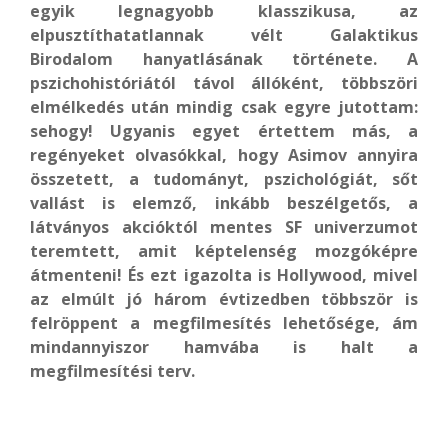
egyik legnagyobb klasszikusa, az
elpusztíthatatlannak vélt Galaktikus
Birodalom hanyatlásának története. A
pszichohistóriától távol állóként, többszöri
elmélkedés után mindig csak egyre jutottam:
sehogy! Ugyanis egyet értettem más, a
regényeket olvasókkal, hogy Asimov annyira
összetett, a tudományt, pszichológiát, sőt
vallást is elemző, inkább beszélgetős, a
látványos akcióktól mentes SF univerzumot
teremtett, amit képtelenség mozgóképre
átmenteni! És ezt igazolta is Hollywood, mivel
az elmúlt jó három évtizedben többször is
felröppent a megfilmesítés lehetősége, ám
mindannyiszor hamvába is halt a
megfilmesítési terv.