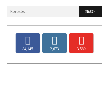
Search
for:
84,145
2,673
3,580