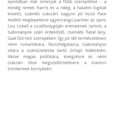
epizódban már ismerjük a főbb szereplőket – a
mindig remek Harris és a rideg, a hatalmi logikát
követő, számító császárt nagyon jól hozó Pace
mellett meglepetésre egyenrangú partner az újonc
Lou Lobell a szülőbolygóján eretneknek tartott, a
tudományok után érdeklődő, zseniális fiatal lány,
Gaal Dornick szerepében. Így jut idő természetesen
némi romantikára, filozofálgatásra, tudományos
vitára a száműzetésbe tartó űrhajó fedélzetén,
illetve magas politikára, kivégzésre és némi
császári titok megszellőztetésére a trantori
tróntermek környékén.