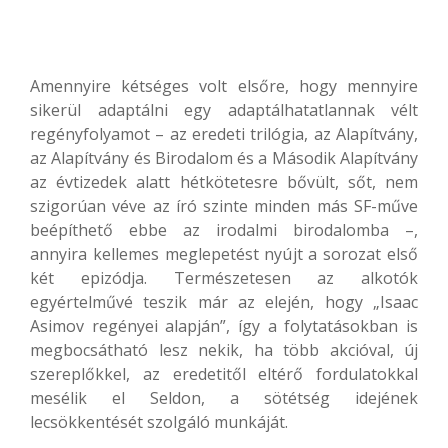
Amennyire kétséges volt elsőre, hogy mennyire
sikerül adaptálni egy adaptálhatatlannak vélt
regényfolyamot – az eredeti trilógia, az Alapítvány,
az Alapítvány és Birodalom és a Második Alapítvány
az évtizedek alatt hétkötetesre bővült, sőt, nem
szigorúan véve az író szinte minden más SF-műve
beépíthető ebbe az irodalmi birodalomba –,
annyira kellemes meglepetést nyújt a sorozat első
két epizódja. Természetesen az alkotók
egyértelművé teszik már az elején, hogy „Isaac
Asimov regényei alapján”, így a folytatásokban is
megbocsátható lesz nekik, ha több akcióval, új
szereplőkkel, az eredetitől eltérő fordulatokkal
mesélik el Seldon, a sötétség idejének
lecsökkentését szolgáló munkáját.