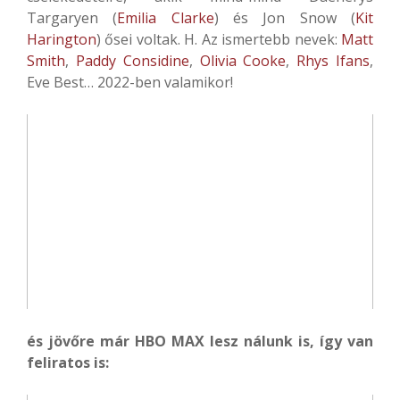
Targaryen (
Emilia Clarke
) és Jon Snow (
Kit
Harington
) ősei voltak. H. Az ismertebb nevek:
Matt
Smith
,
Paddy Considine
,
Olivia Cooke
,
Rhys Ifans
,
Eve Best… 2022-ben valamikor!
és jövőre már HBO MAX lesz nálunk is, így van
feliratos is: