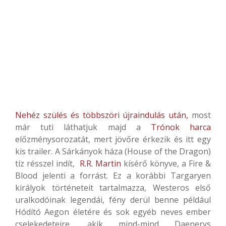
Nehéz szülés és többszöri újraindulás után,
most
már tuti láthatjuk majd a
Trónok harca
előzménysorozatát, mert jövőre érkezik és itt egy
kis trailer.
A Sárkányok háza (House of the Dragon)
tíz résszel indít,
R.R. Martin
kísérő könyve, a Fire &
Blood jelenti a forrást. Ez a korábbi Targaryen
királyok történeteit tartalmazza, Westeros első
uralkodóinak legendái, fény derül benne például
Hódító Aegon életére és sok egyéb neves ember
cselekedeteire, akik mind-mind Daenerys