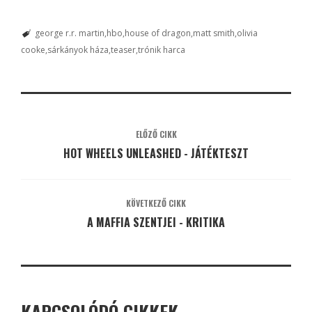
george r.r. martin
hbo
house of dragon
matt smith
olivia
cooke
sárkányok háza
teaser
trónik harca
ELŐZŐ CIKK
HOT WHEELS UNLEASHED - JÁTÉKTESZT
KÖVETKEZŐ CIKK
A MAFFIA SZENTJEI - KRITIKA
KAPCSOLÓDÓ CIKKEK