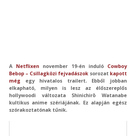
A
Netflixen
november 19-én induló
Cowboy
Bebop – Csillagközi fejvadászok
sorozat
kapott
még
egy hivatalos trailert. Ebből jobban
elkapható, milyen is lesz az élőszereplős
hollywoodi változata
Shinichirō Watanabe
kultikus anime szériájának. Ez alapján egész
szórakoztatónak tűnik.