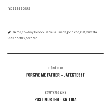
hozzászólás
anime
Cowboy Bebop
Daniella Pineda
john cho
kult
Mustafa
Shakir
netflix
sorozat
ELŐZŐ CIKK
FORGIVE ME FATHER – JÁTÉKTESZT
KÖVETKEZŐ CIKK
POST MORTEM - KRITIKA