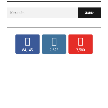
Search
for:
84,145
2,673
3,580