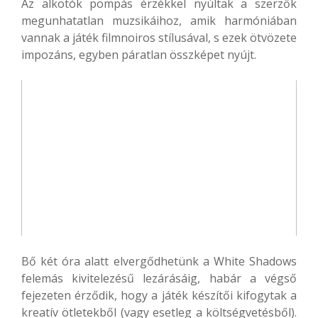
Az alkotók pompás érzékkel nyúltak a szerzők
megunhatatlan muzsikáihoz, amik harmóniában
vannak a játék filmnoiros stílusával, s ezek ötvözete
impozáns, egyben páratlan összképet nyújt.
Bő két óra alatt elvergődhetünk a White Shadows
felemás kivitelezésű lezárásáig, habár a végső
fejezeten érződik, hogy a játék készítői kifogytak a
kreatív ötletekből (vagy esetleg a költségvetésből).