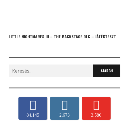
LITTLE NIGHTMARES III – THE BACKSTAGE DLC – JÁTÉKTESZT
Search
for:
84,145
2,673
3,580