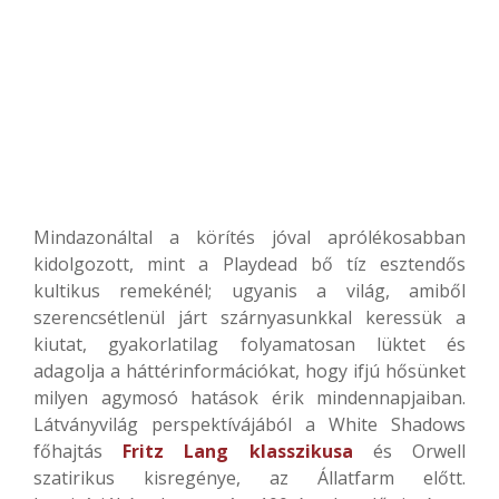
Mindazonáltal a körítés jóval aprólékosabban
kidolgozott, mint a Playdead bő tíz esztendős
kultikus remekénél; ugyanis a világ, amiből
szerencsétlenül járt szárnyasunkkal keressük a
kiutat, gyakorlatilag folyamatosan lüktet és
adagolja a háttérinformációkat, hogy ifjú hősünket
milyen agymosó hatások érik mindennapjaiban.
Látványvilág perspektívájából a White Shadows
főhajtás
Fritz Lang klasszikusa
és Orwell
szatirikus kisregénye, az Állatfarm előtt.