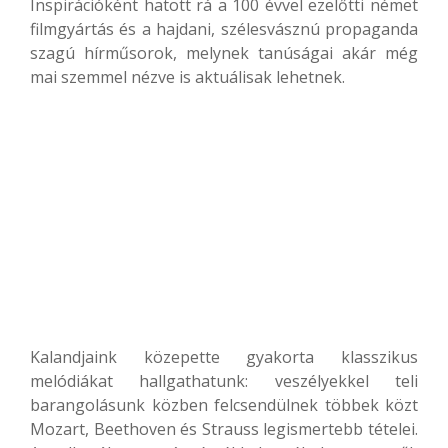
Inspirációként hatott rá a 100 évvel ezelőtti német
filmgyártás és a hajdani, szélesvásznú propaganda
szagú hírműsorok, melynek tanúságai akár még
mai szemmel nézve is aktuálisak lehetnek.
Kalandjaink közepette gyakorta klasszikus
melódiákat hallgathatunk: veszélyekkel teli
barangolásunk közben felcsendülnek többek közt
Mozart, Beethoven és Strauss legismertebb tételei.