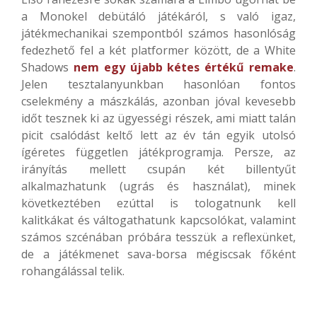
a Monokel debütáló játékáról, s való igaz,
játékmechanikai szempontból számos hasonlóság
fedezhető fel a két platformer között, de a White
Shadows
nem egy újabb kétes értékű remake
.
Jelen tesztalanyunkban hasonlóan fontos
cselekmény a mászkálás, azonban jóval kevesebb
időt tesznek ki az ügyességi részek, ami miatt talán
picit csalódást keltő lett az év tán egyik utolsó
ígéretes független játékprogramja. Persze, az
irányítás mellett csupán két billentyűt
alkalmazhatunk (ugrás és használat), minek
következtében ezúttal is tologatnunk kell
kalitkákat és váltogathatunk kapcsolókat, valamint
számos szcénában próbára tesszük a reflexünket,
de a játékmenet sava-borsa mégiscsak főként
rohangálással telik.