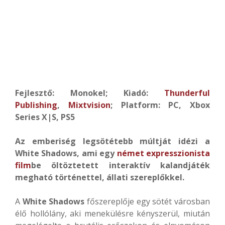
Fejlesztő: Monokel; Kiadó:
Thunderful
Publishing
,
Mixtvision
; Platform: PC, Xbox
Series X|S, PS5
Az emberiség legsötétebb múltját idézi a
White Shadows, ami egy
német expresszionista
film
be öltöztetett interaktív kalandjáték
megható történettel, állati szereplőkkel.
A
White Shadows
főszereplője egy sötét városban
élő hollólány, aki menekülésre kényszerül, miután