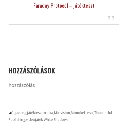
Faraday Protocol – játékteszt
HOZZÁSZÓLÁSOK
hozzászólás
gaming
játékteszt
kritika
Mixtvision
Monokel
teszt
Thunderful
Publishing
videojáték
White Shadows