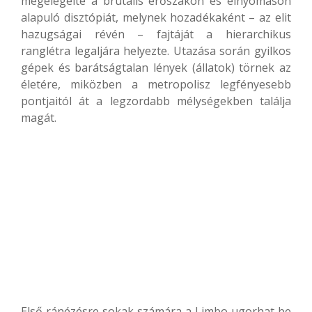
megelégelte a brutális erőszakon és elnyomáson
alapuló disztópiát, melynek hozadékaként – az elit
hazugságai révén – fajtáját a hierarchikus
ranglétra legaljára helyezte. Utazása során gyilkos
gépek és barátságtalan lények (állatok) törnek az
életére, miközben a metropolisz legfényesebb
pontjaitól át a legzordabb mélységekben találja
magát.
Első ránézésre sokak számára a Limbo ugorhat be