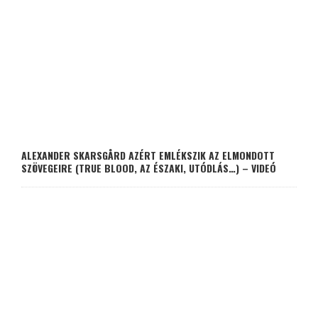
ALEXANDER SKARSGÅRD AZÉRT EMLÉKSZIK AZ ELMONDOTT
SZÖVEGEIRE (TRUE BLOOD, AZ ÉSZAKI, UTÓDLÁS…) – VIDEÓ