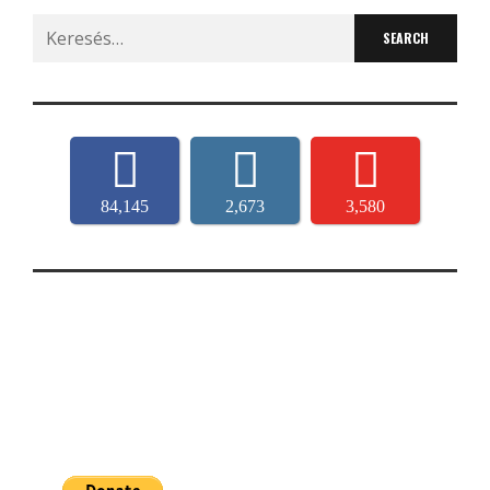
Search
for:
84,145
2,673
3,580