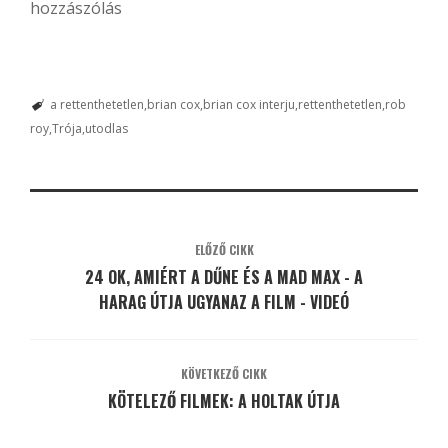
hozzászólás
a rettenthetetlen
brian cox
brian cox interju
rettenthetetlen
rob
roy
Trója
utodlas
ELŐZŐ CIKK
24 OK, AMIÉRT A DŰNE ÉS A MAD MAX - A
HARAG ÚTJA UGYANAZ A FILM - VIDEÓ
KÖVETKEZŐ CIKK
KÖTELEZŐ FILMEK: A HOLTAK ÚTJA