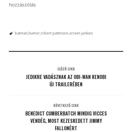
hozzászólás
batman
humor
robert pattinson
screen junkies
ELŐZŐ CIKK
JEDIKRE VADÁSZNAK AZ OBI-WAN KENOBI
ÚJ TRAILERÉBEN
KÖVETKEZŐ CIKK
BENEDICT CUMBERBATCH MINDIG VICCES
VENDÉG, MOST KEZESKEDETT JIMMY
FALLONÉRT