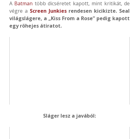
A
Batman
több dicséretet kapott, mint kritikát, de
végre a
Screen Junkies
rendesen kicikizte. Seal
világslágere, a „Kiss From a Rose” pedig kapott
egy röhejes átiratot.
Sláger lesz a javából: