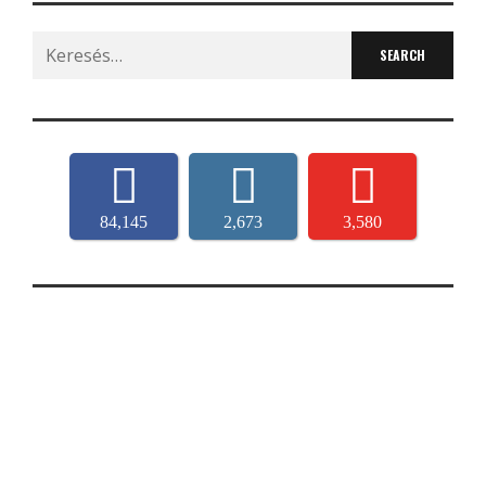
Search
for:
84,145
2,673
3,580