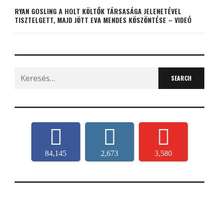
RYAN GOSLING A HOLT KÖLTŐK TÁRSASÁGA JELENETÉVEL
TISZTELGETT, MAJD JÖTT EVA MENDES KÖSZÖNTÉSE – VIDEÓ
Search
for:
84,145
2,673
3,580