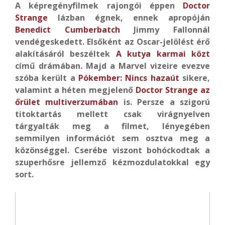
A képregényfilmek rajongói éppen
Doctor
Strange
lázban égnek, ennek apropóján
Benedict Cumberbatch
Jimmy Fallonnál
vendégeskedett. Elsőként az Oscar-jelölést érő
alakításáról beszéltek
A kutya karmai közt
című drámában. Majd a Marvel vizeire evezve
szóba került a
Pókember: Nincs hazaút
sikere,
valamint a héten megjelenő
Doctor Strange az
őrület multiverzumában
is. Persze a szigorú
titoktartás mellett csak virágnyelven
tárgyalták meg a filmet, lényegében
semmilyen információt sem osztva meg a
közönséggel. Cserébe viszont bohóckodtak a
szuperhősre jellemző kézmozdulatokkal egy
sort.