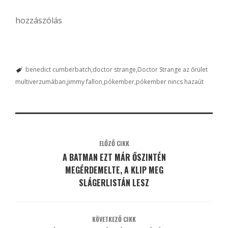
hozzászólás
benedict cumberbatch
doctor strange
Doctor Strange az őrület
multiverzumában
jimmy fallon
pókember
pókember nincs hazaút
ELŐZŐ CIKK
A BATMAN EZT MÁR ŐSZINTÉN
MEGÉRDEMELTE, A KLIP MEG
SLÁGERLISTÁN LESZ
KÖVETKEZŐ CIKK