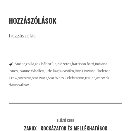
HOZZÁSZÓLÁSOK
hozzászólás
Andor
csillagok háborúja
előzetes
harrison ford
indiana
jones
Joanne Whalley
jude law
lucasfilm
Ron Howard
Skeleton
Crew
sorozat
star wars
Star Wars Celebration
trailer
warwick
davis
willow
ELŐZŐ CIKK
ZANOX - KOCKÁZATOK ÉS MELLÉKHATÁSOK