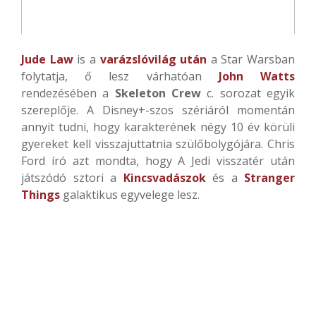
Jude Law
is a
varázslóvilág után
a Star Warsban
folytatja, ő lesz várhatóan
John Watts
rendezésében a
Skeleton Crew
c. sorozat egyik
szereplője. A Disney+-szos szériáról momentán
annyit tudni, hogy karakterének négy 10 év körüli
gyereket kell visszajuttatnia szülőbolygójára. Chris
Ford író azt mondta, hogy A Jedi visszatér után
játszódó sztori a
Kincsvadászok
és a
Stranger
Things
galaktikus egyvelege lesz.