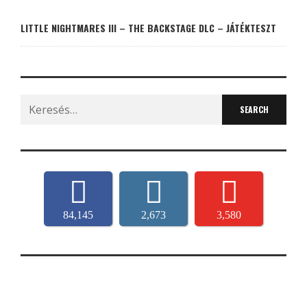
LITTLE NIGHTMARES III – THE BACKSTAGE DLC – JÁTÉKTESZT
Search
for:
84,145
2,673
3,580