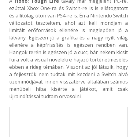
A
Hobo: Tough Life
tavaly már megjelent PC-re,
ezúttal Xbox One-ra és Switch-re is is ellátogatott
és állítólag úton van PS4-re is. Én a Nintendo Switch
változatot teszteltem, ahol azt kell mondjam a
limitált erőforrások ellenére is meglepően jó a
látvány. Egészen jó a grafika és a nagy nyílt világ
ellenére a képfrissítés is egészen rendben van.
Hangok terén is egészen jó a cucc, bár nekem kicsit
fura volt a visual novelekre hajazó történetmesélés
ebben a rideg témában. Viszont az jól látszik, hogy
a fejlesztők nem tudtak mit kezdeni a Switch alvó
üzemmódjával, innen visszatérve általában számos
menübeli hiba kísérte a játékot, amit csak
újraindítással tudtam orvosolni.