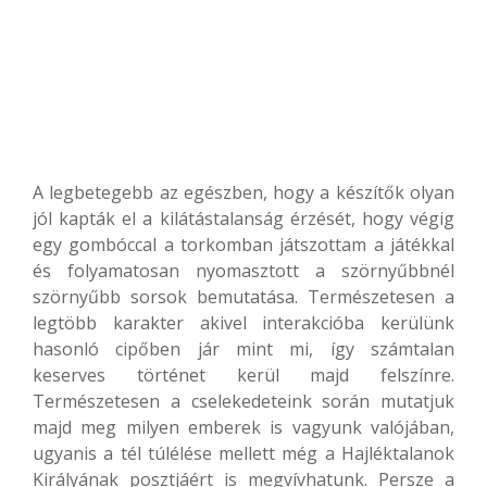
A legbetegebb az egészben, hogy a készítők olyan
jól kapták el a kilátástalanság érzését, hogy végig
egy gombóccal a torkomban játszottam a játékkal
és folyamatosan nyomasztott a szörnyűbbnél
szörnyűbb sorsok bemutatása. Természetesen a
legtöbb karakter akivel interakcióba kerülünk
hasonló cipőben jár mint mi, így számtalan
keserves történet kerül majd felszínre.
Természetesen a cselekedeteink során mutatjuk
majd meg milyen emberek is vagyunk valójában,
ugyanis a tél túlélése mellett még a Hajléktalanok
Királyának posztjáért is megvívhatunk. Persze a