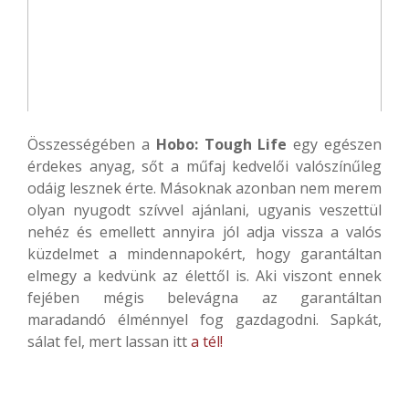
Összességében a
Hobo: Tough Life
egy egészen
érdekes anyag, sőt a műfaj kedvelői valószínűleg
odáig lesznek érte. Másoknak azonban nem merem
olyan nyugodt szívvel ajánlani, ugyanis veszettül
nehéz és emellett annyira jól adja vissza a valós
küzdelmet a mindennapokért, hogy garantáltan
elmegy a kedvünk az élettől is. Aki viszont ennek
fejében mégis belevágna az garantáltan
maradandó élménnyel fog gazdagodni. Sapkát,
sálat fel, mert lassan itt
a tél!