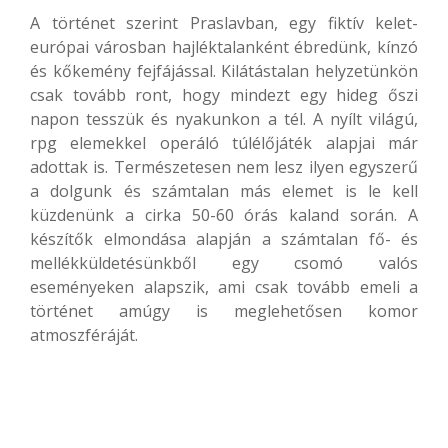
A történet szerint Praslavban, egy fiktív kelet-
európai városban hajléktalanként ébredünk, kínzó
és kőkemény fejfájással. Kilátástalan helyzetünkön
csak tovább ront, hogy mindezt egy hideg őszi
napon tesszük és nyakunkon a tél. A nyílt világú,
rpg elemekkel operáló túlélőjáték alapjai már
adottak is. Természetesen nem lesz ilyen egyszerű
a dolgunk és számtalan más elemet is le kell
küzdenünk a cirka 50-60 órás kaland során. A
készítők elmondása alapján a számtalan fő- és
mellékküldetésünkből egy csomó valós
eseményeken alapszik, ami csak tovább emeli a
történet amúgy is meglehetősen komor
atmoszféráját.