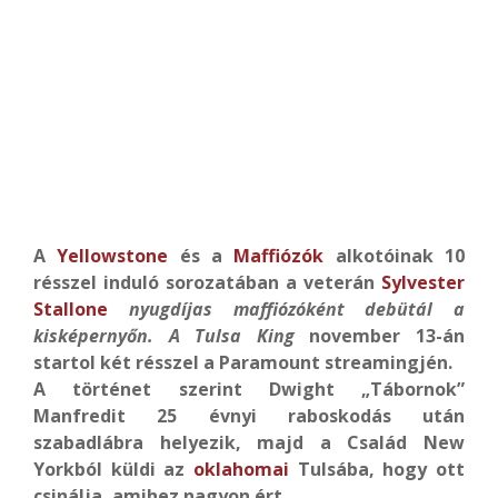
A
Yellowstone
és a
Maffiózók
alkotóinak 10
résszel induló sorozatában a veterán
Sylvester
Stallone
nyugdíjas maffiózóként debütál a
kisképernyőn. A Tulsa King
november 13-án
startol két résszel a Paramount streamingjén.
A történet szerint Dwight „Tábornok”
Manfredit 25 évnyi raboskodás után
szabadlábra helyezik, majd a Család New
Yorkból küldi az
oklahomai
Tulsába, hogy ott
csinálja, amihez nagyon ért.