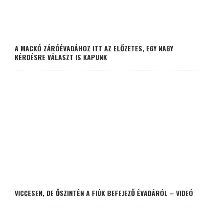
A MACKÓ ZÁRÓÉVADÁHOZ ITT AZ ELŐZETES, EGY NAGY
KÉRDÉSRE VÁLASZT IS KAPUNK
VICCESEN, DE ŐSZINTÉN A FIÚK BEFEJEZŐ ÉVADÁRÓL – VIDEÓ