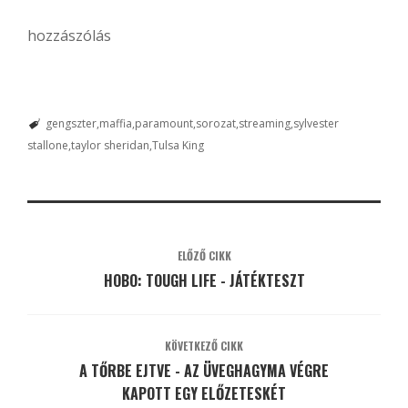
hozzászólás
gengszter
maffia
paramount
sorozat
streaming
sylvester
stallone
taylor sheridan
Tulsa King
ELŐZŐ CIKK
HOBO: TOUGH LIFE - JÁTÉKTESZT
KÖVETKEZŐ CIKK
A TŐRBE EJTVE - AZ ÜVEGHAGYMA VÉGRE
KAPOTT EGY ELŐZETESKÉT