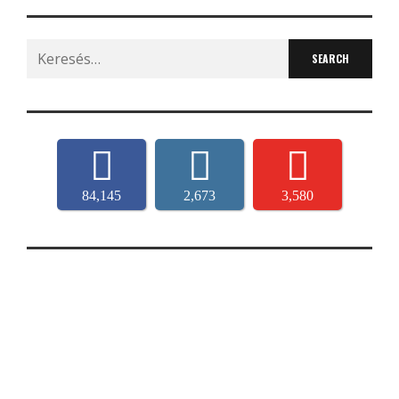
Search
for:
84,145
2,673
3,580