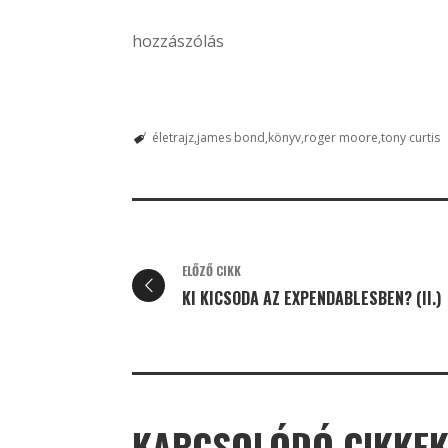
hozzászólás
életrajz
james bond
könyv
roger moore
tony curtis
ELŐZŐ CIKK
KI KICSODA AZ EXPENDABLESBEN? (II.)
KAPCSOLÓDÓ CIKKE