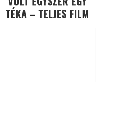
VOLT EGYSZER EGY
TÉKA – TELJES FILM