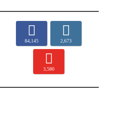
84,145
2,673
3,580