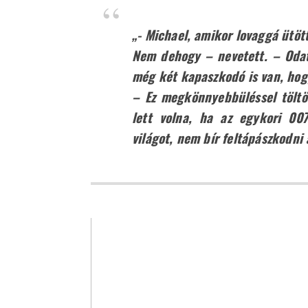
„- Michael, amikor lovaggá ütött
Nem dehogy – nevetett. – Odate
még két kapaszkodó is van, hogy
– Ez megkönnyebbüléssel töltöt
lett volna, ha az egykori 00
világot, nem bír feltápászkodni a