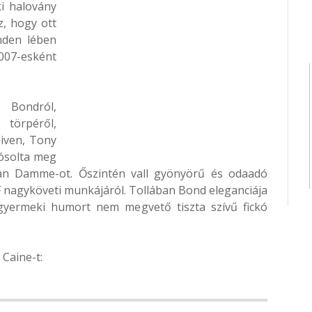
ki halovány
z, hogy ott
nden lében
007-esként
 Bondról,
 törpéről,
iven, Tony
jósolta meg
 Van Damme-ot. Őszintén vall gyönyörű és odaadó
 nagyköveti munkájáról. Tollában Bond eleganciája
 gyermeki humort nem megvető tiszta szívű fickó
 Caine-t: