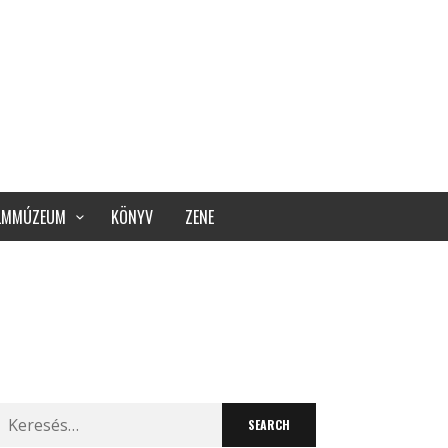
ILMMÚZEUM
KÖNYV
ZENE
Search
for: