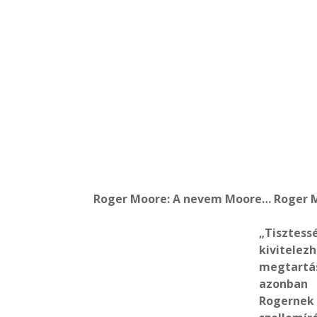
Roger Moore: A nevem Moore… Roger M
„Tiszte
kivitel
megtartás
azonban 
Rogernek 