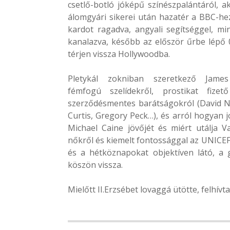
csetlő-botló jóképű színészpalántáról, a
álomgyári sikerei után hazatér a BBC-he
kardot ragadva, angyali segítséggel, mi
kanalazva, később az először űrbe lépő 
térjen vissza Hollywoodba.
Pletykál zokniban szeretkező James
fémfogú szelídekről, prostikat fizető
szerződésmentes barátságokról (David N
Curtis, Gregory Peck…), és arról hogyan 
Michael Caine jövőjét és miért utálja
nőkről és kiemelt fontossággal az UNICEF
és a hétköznapokat objektíven látó, a
köszön vissza.
Mielőtt II.Erzsébet lovaggá ütötte, felhívta