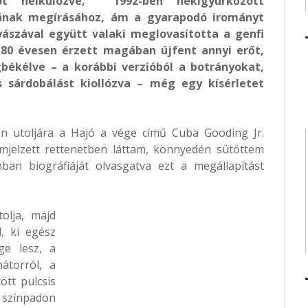
rót nélkülözve, 1992-ben nekigyürkőzött
nak megírásához, ám a gyarapodó irományt
ászával együtt valaki meglovasította a genfi
 80 évesen érzett magában újfent annyi erőt,
ékélve – a korábbi verzióból a botrányokat,
s sárdobálást kiollózva – még egy kísérletet
on utoljára a Hajó a vége című Cuba Gooding Jr.
mjelzett rettenetben láttam, könnyedén sütöttem
nban biográfiáját olvasgatva ezt a megállapítást
olja, majd
, ki egész
ge lesz, a
átorról, a
ött pulcsis
 színpadon