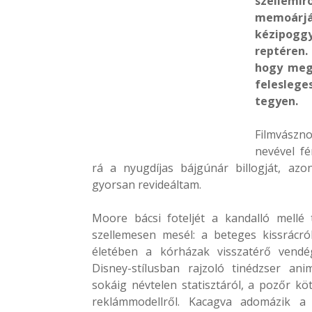
szellemí
memoárjá
kézipoggy
reptéren.
hogy megb
feleslege
tegyen.
Filmvászn
nevével fé
rá a nyugdíjas bájgúnár billogját, azo
gyorsan revideáltam.
Moore bácsi foteljét a kandalló mellé t
szellemesen mesél: a beteges kissrácról
életében a kórházak visszatérő vendé
Disney-stílusban rajzoló tinédzser anim
sokáig névtelen statisztáról, a pozőr köt
reklámmodellről. Kacagva adomázik a