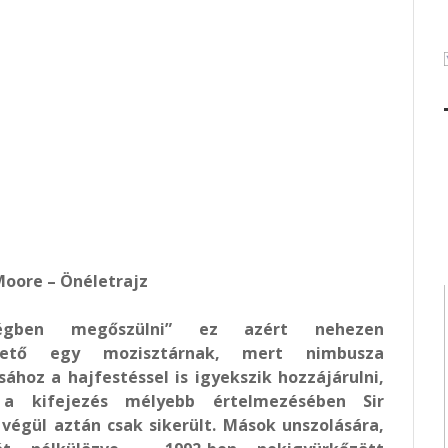
oore – Önéletrajz
sségben megőszülni” ez azért nehezen
ezhető egy mozisztárnak, mert nimbusza
ához a hajfestéssel is igyekszik hozzájárulni,
a kifejezés mélyebb értelmezésében Sir
végül aztán csak sikerült. Mások unszolására,