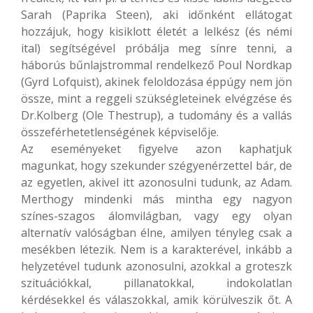
Sarah (Paprika Steen), aki időnként ellátogat
hozzájuk, hogy kisiklott életét a lelkész (és némi
ital) segítségével próbálja meg sínre tenni, a
háborús bűnlajstrommal rendelkező Poul Nordkap
(Gyrd Lofquist), akinek feloldozása éppúgy nem jön
össze, mint a reggeli szükségleteinek elvégzése és
Dr.Kolberg (Ole Thestrup), a tudomány és a vallás
összeférhetetlenségének képviselője.
Az eseményeket figyelve azon kaphatjuk
magunkat, hogy szekunder szégyenérzettel bár, de
az egyetlen, akivel itt azonosulni tudunk, az Adam.
Merthogy mindenki más mintha egy nagyon
színes-szagos álomvilágban, vagy egy olyan
alternatív valóságban élne, amilyen tényleg csak a
mesékben létezik. Nem is a karakterével, inkább a
helyzetével tudunk azonosulni, azokkal a groteszk
szituációkkal, pillanatokkal, indokolatlan
kérdésekkel és válaszokkal, amik körülveszik őt. A