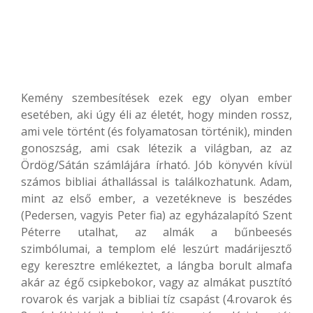
Kemény szembesítések ezek egy olyan ember
esetében, aki úgy éli az életét, hogy minden rossz,
ami vele történt (és folyamatosan történik), minden
gonoszság, ami csak létezik a világban, az az
Ördög/Sátán számlájára írható. Jób könyvén kívül
számos bibliai áthallással is találkozhatunk. Adam,
mint az első ember, a vezetékneve is beszédes
(Pedersen, vagyis Peter fia) az egyházalapító Szent
Péterre utalhat, az almák a bűnbeesés
szimbólumai, a templom elé leszúrt madárijesztő
egy keresztre emlékeztet, a lángba borult almafa
akár az égő csipkebokor, vagy az almákat pusztító
rovarok és varjak a bibliai tíz csapást (4.rovarok és