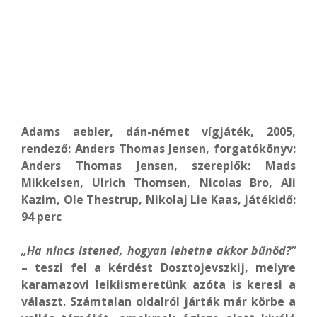
Adams aebler, dán-német vígjáték, 2005,
rendező: Anders Thomas Jensen, forgatókönyv:
Anders Thomas Jensen, szereplők: Mads
Mikkelsen, Ulrich Thomsen, Nicolas Bro, Ali
Kazim, Ole Thestrup, Nikolaj Lie Kaas, játékidő:
94 perc
„Ha nincs Istened, hogyan lehetne akkor bűnöd?”
– teszi fel a kérdést Dosztojevszkij, melyre
karamazovi lelkiismeretünk azóta is keresi a
választ. Számtalan oldalról járták már körbe a