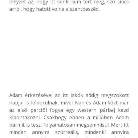
helyzet az, hogy itt senki sem tért meg, szó sincs
arról, hogy hatott volna a szentbeszéd.
Adam érkezésével az itt lakók addig megszokott
napjai is felborulnak, mivel Ivan és Adam közt már
az első perctől fogva egy western párbaj kezd
kibontakozni. Csakhogy ebben a miliőben Adam
bármit is tesz, folyamatosan megsemmisül. Mert itt
minden annyira szürreális, mindenki annyira