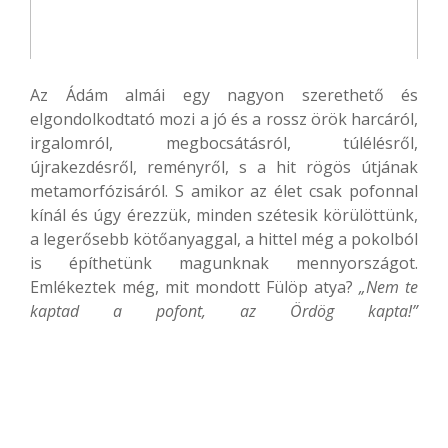
Az Ádám almái egy nagyon szerethető és
elgondolkodtató mozi a jó és a rossz örök harcáról,
irgalomról, megbocsátásról, túlélésről,
újrakezdésről, reményről, s a hit rögös útjának
metamorfózisáról. S amikor az élet csak pofonnal
kínál és úgy érezzük, minden szétesik körülöttünk,
a legerősebb kötőanyaggal, a hittel még a pokolból
is építhetünk magunknak mennyországot.
Emlékeztek még, mit mondott Fülöp atya?
„Nem te
kaptad a pofont, az Ördög kapta!”