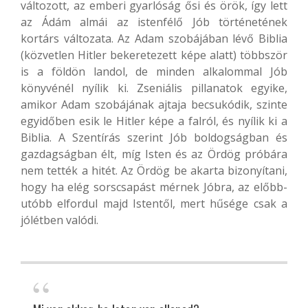
változott, az emberi gyarlóság ősi és örök, így lett
az Ádám almái az istenfélő Jób történetének
kortárs változata. Az Adam szobájában lévő Biblia
(közvetlen Hitler bekeretezett képe alatt) többször
is a földön landol, de minden alkalommal Jób
könyvénél nyílik ki. Zseniális pillanatok egyike,
amikor Adam szobájának ajtaja becsukódik, szinte
egyidőben esik le Hitler képe a falról, és nyílik ki a
Biblia. A Szentírás szerint Jób boldogságban és
gazdagságban élt, míg Isten és az Ördög próbára
nem tették a hitét. Az Ördög be akarta bizonyítani,
hogy ha elég sorscsapást mérnek Jóbra, az előbb-
utóbb elfordul majd Istentől, mert hűsége csak a
jólétben valódi.