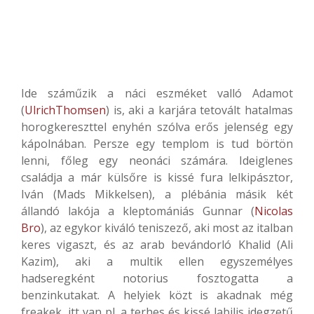
Ide száműzik a náci eszméket valló Adamot
(
UlrichThomsen
) is, aki a karjára tetovált hatalmas
horogkereszttel enyhén szólva erős jelenség egy
kápolnában. Persze egy templom is tud börtön
lenni, főleg egy neonáci számára. Ideiglenes
családja a már külsőre is kissé fura lelkipásztor,
Iván (Mads Mikkelsen), a plébánia másik két
állandó lakója a kleptomániás Gunnar (
Nicolas
Bro
), az egykor kiváló teniszező, aki most az italban
keres vigaszt, és az arab bevándorló Khalid (Ali
Kazim), aki a multik ellen egyszemélyes
hadseregként notorius fosztogatta a
benzinkutakat. A helyiek közt is akadnak még
freakek, itt van pl. a terhes és kissé labilis idegzetű