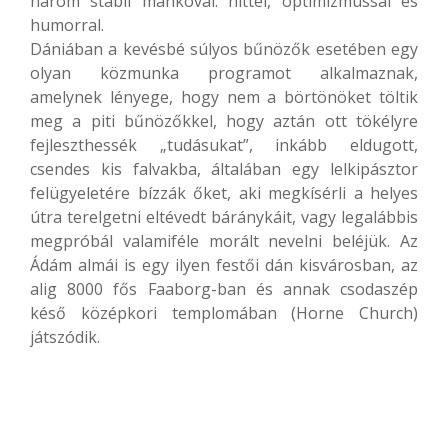
három stabil mankóval: hittel, optimizmussal és
humorral.
Dániában a kevésbé súlyos bűnözők esetében egy
olyan közmunka programot alkalmaznak,
amelynek lényege, hogy nem a börtönöket töltik
meg a piti bűnözőkkel, hogy aztán ott tökélyre
fejleszthessék „tudásukat”, inkább eldugott,
csendes kis falvakba, általában egy lelkipásztor
felügyeletére bízzák őket, aki megkísérli a helyes
útra terelgetni eltévedt báránykáit, vagy legalábbis
megpróbál valamiféle morált nevelni beléjük. Az
Ádám almái is egy ilyen festői dán kisvárosban, az
alig 8000 fős Faaborg-ban és annak csodaszép
késő középkori templomában (Horne Church)
játszódik.