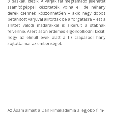
8. sáskák) idézik. A varjak fát megtámadó jelenetét
számítógéppel készítették volna el, de néhány
derék csehnek köszönhetően – akik négy doboz
betanított varjúval állítottak be a forgatásra – ezt a
snittet valódi madarakkal is sikerült a stábnak
felvennie. Azért azon érdemes elgondolkodni kicsit,
hogy az elmúlt évek alatt a tíz csapásból hány
sújtotta már az emberiséget.
Az Ádám almáit a Dán Filmakadémia a legjobb film-,