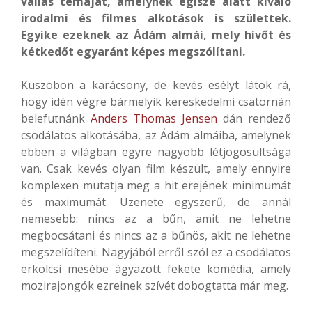
vallás témáját, amelynek égisze alatt kiváló
irodalmi és filmes alkotások is születtek.
Egyike ezeknek az Ádám almái, mely hívőt és
kétkedőt egyaránt képes megszólítani.
Küszöbön a karácsony, de kevés esélyt látok rá,
hogy idén végre bármelyik kereskedelmi csatornán
belefutnánk
Anders Thomas Jensen
dán rendező
csodálatos alkotásába, az Ádám almáiba, amelynek
ebben a világban egyre nagyobb létjogosultsága
van. Csak kevés olyan film készült, amely ennyire
komplexen mutatja meg a hit erejének minimumát
és maximumát. Üzenete egyszerű, de annál
nemesebb: nincs az a bűn, amit ne lehetne
megbocsátani és nincs az a bűnös, akit ne lehetne
megszelídíteni. Nagyjából erről szól ez a csodálatos
erkölcsi mesébe ágyazott fekete komédia, amely
mozirajongók ezreinek szívét dobogtatta már meg.