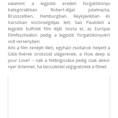
valamint a legjobb eredeti forgatókönyv
kategóriákban Robert-díjjal jutalmazta,
Brüsszelben, Hamburgban, Reykjavikban és
Varsóban közönségdíjas lett, Sao Pauloból a
legjobb külföldi film díját hozta el, az Európai
Filmfesztiválon pedig a legjobb forgatókönyvért
volt versenyben.
Ami a film zenéjét illeti, egyházi zsoltárok helyett a
Gibb-fivérek örökzöld slágerének, a How deep is
your Love? – nak a feldolgozása pedig csak akkor
nyer értelmet, ha becsülettel végignézitek a filmet.