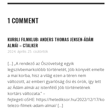
1 COMMENT
KURBLI FILMKLUB: ANDERS THOMAS JENSEN-ÁDÁM
ALMÁI – CTALKER
2024. április 25. csütörtök
[…] „A rendező az Ószövetség egyik
legszívbemarkolóbb történetét, Jób könyvét emelte
a mai korba, hisz a világ ezen a téren nem
változott, az emberi gyarlóság ősi és örök, így lett
az Ádám almái az istenfélő Jób történetének
kortárs változata.” –
fejtegeti oSHE: https://hetediksor.hu/2022/12/17/ko
telezo-filmek-adam-almai/ […]