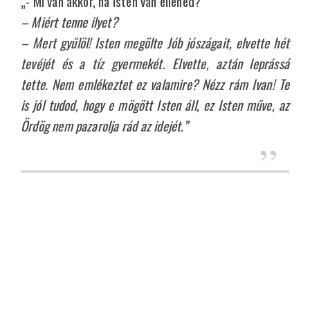
„- Mi van akkor, ha Isten van ellened?
– Miért tenne ilyet?
– Mert gyűlöl! Isten megölte Jób jószágait, elvette hét
tevéjét és a tíz gyermekét. Elvette, aztán leprássá
tette. Nem emlékeztet ez valamire? Nézz rám Ivan! Te
is jól tudod, hogy e mögött Isten áll, ez Isten műve, az
Ördög nem pazarolja rád az idejét.”