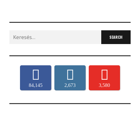
Search
for:
84,145
2,673
3,580