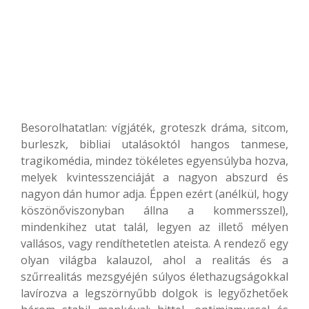
Besorolhatatlan: vígjáték, groteszk dráma, sitcom,
burleszk, bibliai utalásoktól hangos tanmese,
tragikomédia, mindez tökéletes egyensúlyba hozva,
melyek kvintesszenciáját a nagyon abszurd és
nagyon dán humor adja. Éppen ezért (anélkül, hogy
köszönőviszonyban állna a kommersszel),
mindenkihez utat talál, legyen az illető mélyen
vallásos, vagy rendíthetetlen ateista. A rendező egy
olyan világba kalauzol, ahol a realitás és a
szűrrealitás mezsgyéjén súlyos élethazugságokkal
lavírozva a legszörnyűbb dolgok is legyőzhetőek