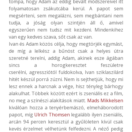
tompa, hogy Adam az eddig bevált módszereivel itt
folyamatosan zsákutcába kerül. A papot sem
megsérteni, sem megalázni, sem megbántani nem
tudja, a jóság olyan szintjén áll ő, amivel
egyszerűen nem tudsz mit kezdeni. Mindenkihez
van egy kedves szava, sőt csak az van.
Ivan és Adam közös célja, hogy megtörjék egymást,
de míg a lelkész a bűnöst csak a helyes útra
szeretné terelni, addig Adam, akinek esze ágában
sincs a horogkeresztet feszületre
cserélni, agressziótól fuldokolva, Ivan sziklaszilárd
hitét készül porrá zúzni. Nem is sejthetjük, hogy mi
lesz ennek a harcnak a vége, hisz tényleg bárhogy
alakulhat. Többek között ezért is zseniális ez a film,
no meg a színészi alakítások miatt.
Mads Mikkelsen
kiválóan hozza a tenyérbemászó, elmeháborodott
papot, míg
Ulrich Thomsen
legalább ilyen zseniális,
arcán 94 percen keresztül a gyűlöleten kívül csak
kevés érzelmet vélhetünk felfedezni. A néző pedig