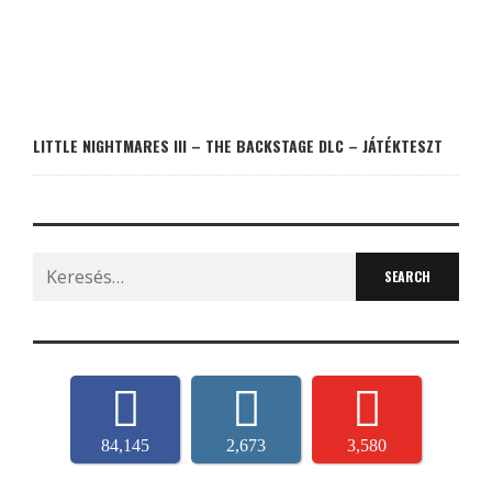
LITTLE NIGHTMARES III – THE BACKSTAGE DLC – JÁTÉKTESZT
Search
for:
84,145
2,673
3,580