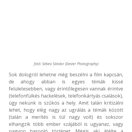
fotó: Sebesi Sándor (Dester Photography)
Sok dologról lehetne még beszélni a film kapcsán,
de ahogy abban is egyes témák kissé
felületesebben, vagy érintőlegesen vannak érintve
(telefonfülkés hackelések, telefonkártyás csalások),
úgy nekünk is szűkös a hely. Amit talán kritizálni
lehet, hogy elég nagy az ugrálás a témák között
(talán a merítés is túl nagy volt) és sokszor
elhangzik több ember szájából is ugyanaz, vagy
nagyon hasonló történet. Mégis aki átélte a