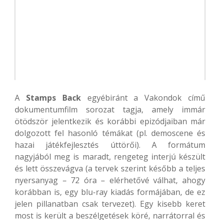
A
Stamps Back
egyébiránt a Vakondok című
dokumentumfilm sorozat tagja, amely immár
ötödször jelentkezik és korábbi epizódjaiban már
dolgozott fel hasonló témákat (pl. demoscene és
hazai játékfejlesztés úttörői). A formátum
nagyjából meg is maradt, rengeteg interjú készült
és lett összevágva (a tervek szerint később a teljes
nyersanyag – 72 óra – elérhetővé válhat, ahogy
korábban is, egy blu-ray kiadás formájában, de ez
jelen pillanatban csak tervezet). Egy kisebb keret
most is került a beszélgetések köré, narrátorral és