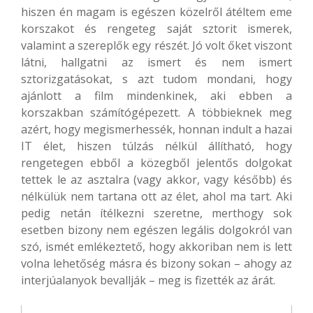
hiszen én magam is egészen közelről átéltem eme
korszakot és rengeteg saját sztorit ismerek,
valamint a szereplők egy részét. Jó volt őket viszont
látni, hallgatni az ismert és nem ismert
sztorizgatásokat, s azt tudom mondani, hogy
ajánlott a film mindenkinek, aki ebben a
korszakban számítógépezett. A többieknek meg
azért, hogy megismerhessék, honnan indult a hazai
IT élet, hiszen túlzás nélkül állítható, hogy
rengetegen ebből a közegből jelentős dolgokat
tettek le az asztalra (vagy akkor, vagy később) és
nélkülük nem tartana ott az élet, ahol ma tart. Aki
pedig netán ítélkezni szeretne, merthogy sok
esetben bizony nem egészen legális dolgokról van
szó, ismét emlékeztető, hogy akkoriban nem is lett
volna lehetőség másra és bizony sokan – ahogy az
interjúalanyok bevallják – meg is fizették az árát.