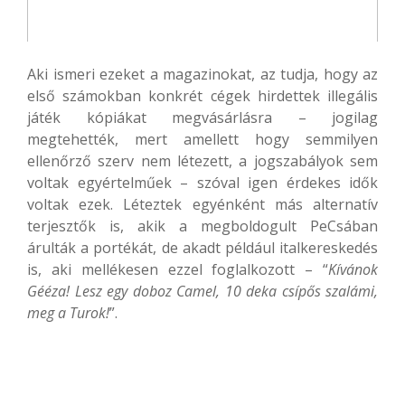
Aki ismeri ezeket a magazinokat, az tudja, hogy az
első számokban konkrét cégek hirdettek illegális
játék kópiákat megvásárlásra – jogilag
megtehették, mert amellett hogy semmilyen
ellenőrző szerv nem létezett, a jogszabályok sem
voltak egyértelműek – szóval igen érdekes idők
voltak ezek. Léteztek egyénként más alternatív
terjesztők is, akik a megboldogult PeCsában
árulták a portékát, de akadt például italkereskedés
is, aki mellékesen ezzel foglalkozott – “
Kívánok
Gééza! Lesz egy doboz Camel, 10 deka csípős szalámi,
meg a Turok!
”.