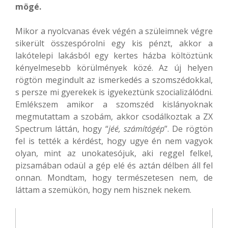
mögé.
Mikor a nyolcvanas évek végén a szüleimnek végre
sikerült összespórolni egy kis pénzt, akkor a
lakótelepi lakásból egy kertes házba költöztünk
kényelmesebb körülmények közé. Az új helyen
rögtön megindult az ismerkedés a szomszédokkal,
s persze mi gyerekek is igyekeztünk szocializálódni.
Emlékszem amikor a szomszéd kislányoknak
megmutattam a szobám, akkor csodálkoztak a ZX
Spectrum láttán, hogy “
jéé, számítógép
”. De rögtön
fel is tették a kérdést, hogy ugye én nem vagyok
olyan, mint az unokatesójuk, aki reggel felkel,
pizsamában odaül a gép elé és aztán délben áll fel
onnan. Mondtam, hogy természetesen nem, de
láttam a szemükön, hogy nem hisznek nekem.