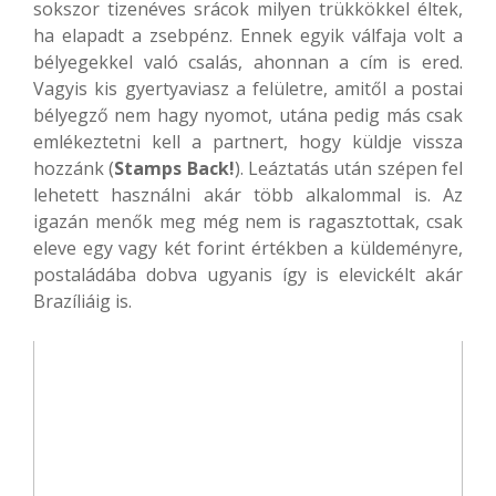
sokszor tizenéves srácok milyen trükkökkel éltek,
ha elapadt a zsebpénz. Ennek egyik válfaja volt a
bélyegekkel való csalás, ahonnan a cím is ered.
Vagyis kis gyertyaviasz a felületre, amitől a postai
bélyegző nem hagy nyomot, utána pedig más csak
emlékeztetni kell a partnert, hogy küldje vissza
hozzánk (
Stamps Back!
). Leáztatás után szépen fel
lehetett használni akár több alkalommal is. Az
igazán menők meg még nem is ragasztottak, csak
eleve egy vagy két forint értékben a küldeményre,
postaládába dobva ugyanis így is elevickélt akár
Brazíliáig is.