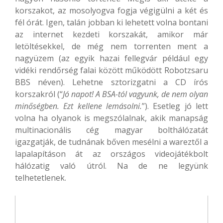
korszakot, az mosolyogva fogja végigülni a két és
fél órát. Igen, talán jobban ki lehetett volna bontani
az internet kezdeti korszakát, amikor már
letöltésekkel, de még nem torrenten ment a
nagyüzem (az egyik hazai fellegvár például egy
vidéki rendőrség falai között működött Robotzsaru
BBS néven). Lehetne sztorizgatni a CD írós
korszakról (“
Jó napot! A BSA-tól vagyunk, de nem olyan
minőségben. Ezt kellene lemásolni.
”). Esetleg jó lett
volna ha olyanok is megszólalnak, akik manapság
multinacionális cég magyar bolthálózatát
igazgatják, de tudnának bőven mesélni a wareztől a
lapalapításon át az országos videojátékbolt
hálózatig való útról. Na de ne legyünk
telhetetlenek.