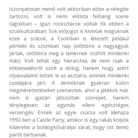
Iszonyatosan menő volt akkoriban ebbe a rétegbe
tartozni, volt is némi elitista felhang scene
tagokban – igazi rocksztárok voltak ők ebben a
szubkultúrában. Sok előjogot is kivívtak maguknak
ezek a srácok, a Csokiban is létezett például
pénteki és szombati nap (előbbire a nagyágyúk
jártak, utóbbira meg a lamernek csúfolt mindenki
más). Volt tehát egy hierarchia, de nem csak a
klikkesedésről szólt a dolog, hanem hogy azért
olyasvalamit tettek le az asztalra, aminek mindenki
csodájára járt. A demóknak gyakran külön
megmérettetéseket szerveztek, ahol a játékok már
nem is igazán játszottak szerepet, hanem
ténylegesen az egymás elleni egészséges
versengés. Ennek az egyik csúcsa volt idehaza
1992-ben a Castle Party, amikor is egy rakás kölyök
kibérelte a boldogkőváraljai várat, hogy ott demo
partit tartsanak.