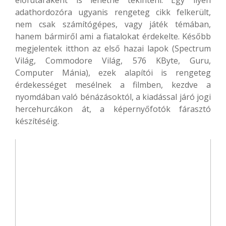
előfutáraként is lehetne tekinteni. Egy ilyen
adathordozóra ugyanis rengeteg cikk felkerült,
nem csak számítógépes, vagy játék témában,
hanem bármiről ami a fiatalokat érdekelte. Később
megjelentek itthon az első hazai lapok (Spectrum
Világ, Commodore Világ, 576 KByte, Guru,
Computer Mánia), ezek alapítói is rengeteg
érdekességet mesélnek a filmben, kezdve a
nyomdában való bénázásoktól, a kiadással járó jogi
hercehurcákon át, a képernyőfotók fárasztó
készítéséig.