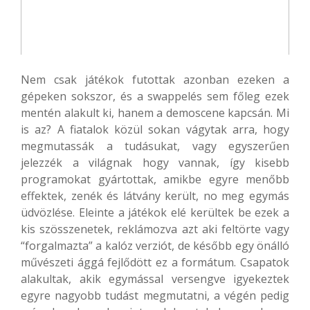
Nem csak játékok futottak azonban ezeken a
gépeken sokszor, és a swappelés sem főleg ezek
mentén alakult ki, hanem a demoscene kapcsán. Mi
is az? A fiatalok közül sokan vágytak arra, hogy
megmutassák a tudásukat, vagy egyszerűen
jelezzék a világnak hogy vannak, így kisebb
programokat gyártottak, amikbe egyre menőbb
effektek, zenék és látvány került, no meg egymás
üdvözlése. Eleinte a játékok elé kerültek be ezek a
kis szösszenetek, reklámozva azt aki feltörte vagy
“forgalmazta” a kalóz verziót, de később egy önálló
művészeti ággá fejlődött ez a formátum. Csapatok
alakultak, akik egymással versengve igyekeztek
egyre nagyobb tudást megmutatni, a végén pedig