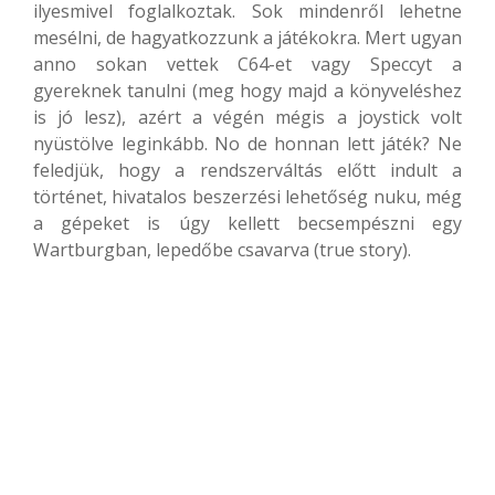
ilyesmivel foglalkoztak. Sok mindenről lehetne
mesélni, de hagyatkozzunk a játékokra. Mert ugyan
anno sokan vettek C64-et vagy Speccyt a
gyereknek tanulni (meg hogy majd a könyveléshez
is jó lesz), azért a végén mégis a joystick volt
nyüstölve leginkább. No de honnan lett játék? Ne
feledjük, hogy a rendszerváltás előtt indult a
történet, hivatalos beszerzési lehetőség nuku, még
a gépeket is úgy kellett becsempészni egy
Wartburgban, lepedőbe csavarva (true story).