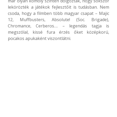
már olyan komoly szinten dolgoztak, hogy sokszor
lekörözték a játékok fejlesztőit is tudásban. Nem
csoda, hogy a filmben több magyar csapat – Majic
12, Muffbusters, Absolute! (Soc. Brigade),
Chromance, Cerberos…. – legendás tagja is
megszólal, kissé fura érzés őket középkorú,
pocakos apukaként viszontlátni.