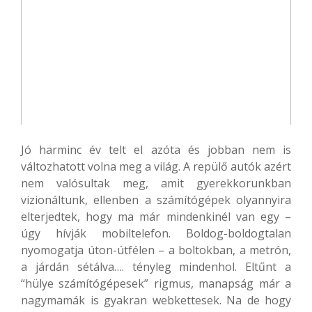
Jó harminc év telt el azóta és jobban nem is
változhatott volna meg a világ. A repülő autók azért
nem valósultak meg, amit gyerekkorunkban
vizionáltunk, ellenben a számítógépek olyannyira
elterjedtek, hogy ma már mindenkinél van egy –
úgy hívják mobiltelefon. Boldog-boldogtalan
nyomogatja úton-útfélen – a boltokban, a metrón,
a járdán sétálva…. tényleg mindenhol. Eltűnt a
“hülye számítógépesek” rigmus, manapság már a
nagymamák is gyakran webkettesek. Na de hogy