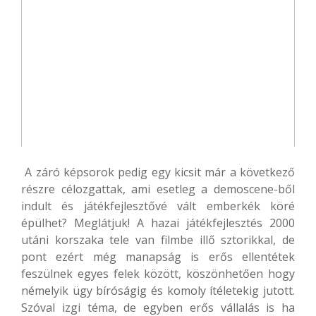
A záró képsorok pedig egy kicsit már a következő
részre célozgattak, ami esetleg a demoscene-ből
indult és játékfejlesztővé vált emberkék köré
épülhet? Meglátjuk! A hazai játékfejlesztés 2000
utáni korszaka tele van filmbe illő sztorikkal, de
pont ezért még manapság is erős ellentétek
feszülnek egyes felek között, köszönhetően hogy
némelyik ügy bíróságig és komoly ítéletekig jutott.
Szóval izgi téma, de egyben erős vállalás is ha