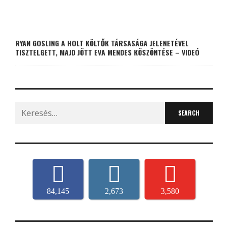
RYAN GOSLING A HOLT KÖLTŐK TÁRSASÁGA JELENETÉVEL
TISZTELGETT, MAJD JÖTT EVA MENDES KÖSZÖNTÉSE – VIDEÓ
Search
for:
84,145
2,673
3,580