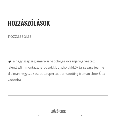
HOZZÁSZÓLÁSOK
hozzászólás
a nagy szépség
amerikai pszichó
az óceánjáró
elveszett
jelentés
filmmontázs
harcosok klubja
holt költők társasága
jeanne
dielman
negyszaz csapas
supercut
trainspotting
truman show
Út a
vadonba
ELŐZŐ CIKK