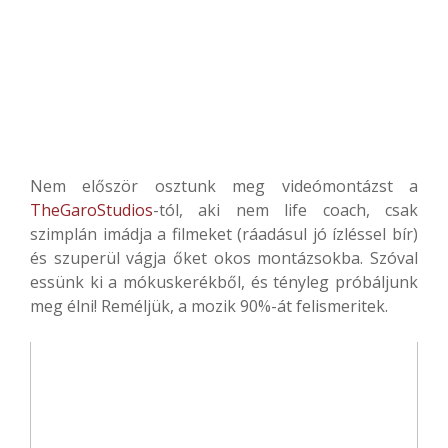
Nem először osztunk meg videómontázst a
TheGaroStudios
-tól, aki nem life coach, csak
szimplán imádja a filmeket (ráadásul jó ízléssel bír)
és szuperül vágja őket okos montázsokba. Szóval
essünk ki a mókuskerékből, és tényleg próbáljunk
meg élni! Reméljük, a mozik 90%-át felismeritek.