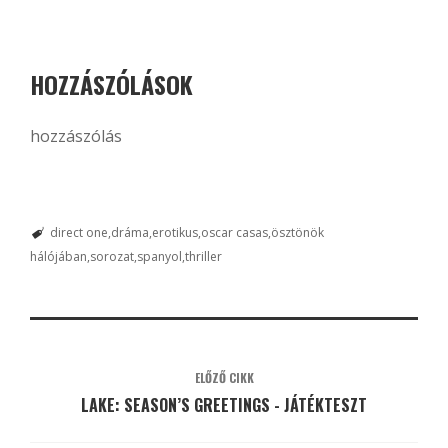
HOZZÁSZÓLÁSOK
hozzászólás
direct one
dráma
erotikus
oscar casas
ösztönök
hálójában
sorozat
spanyol
thriller
ELŐZŐ CIKK
LAKE: SEASON’S GREETINGS - JÁTÉKTESZT