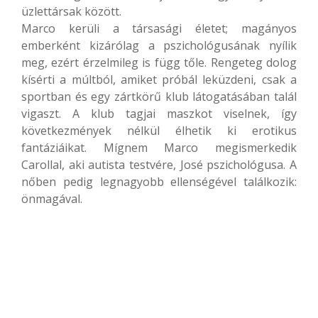
üzlettársak között.
Marco kerüli a társasági életet; magányos
emberként kizárólag a pszichológusának nyílik
meg, ezért érzelmileg is függ tőle. Rengeteg dolog
kísérti a múltból, amiket próbál leküzdeni, csak a
sportban és egy zártkörű klub látogatásában talál
vigaszt. A klub tagjai maszkot viselnek, így
következmények nélkül élhetik ki erotikus
fantáziáikat. Mígnem Marco megismerkedik
Carollal, aki autista testvére, José pszichológusa. A
nőben pedig legnagyobb ellenségével találkozik:
önmagával.