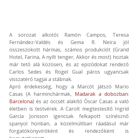
A sorozat alkotói: Ramón Campos, Teresa
Fernández-Valdés és Gema R. Neira jól
összeszokott hármas, számos produkciót (Grand
Hotel, Farina, A nyílt tenger, Akkor és most) hoztak
már tető alá közösen, és az epizódokat rendező
Carlos Sedes és Rogel Gual páros ugyancsak
visszatérő tagjai a stábnak.
Apró érdekesség, hogy a Marcót játszó Mario
Casas (
A harminchármak,
Madarak a dobozban:
Barcelona
) és az öccsét alakító
Óscar Casas a való
életben is testvérek. A
Carolt
megtestesítő
Ingrid
García Jonsson igencsak felkapott színésznő
spanyol honban, a közelmúltban ráadásul már
forgatókönyvíróként és rendezőként is