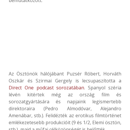
bemutatkozott.
Az Ösztönök hálójábant Puzsér Róbert, Horváth
Oszkár és Szirmai Gergely is lecsupaszította a
Direct One podcast sorozatában
. Spanyol széria
lévén kitértek még az ország film és
sorozatgyártására és napjaink legismertebb
direktoraira (Pedro Almodóvar,
Alejandro
Amenábar, stb.). Felidézték az erotikus filmtörténet
emlékezetesebb produkcióit (9 és 1/2, Elemi ösztön,
stb.), majd a műfaj célközönségét is belőtték.