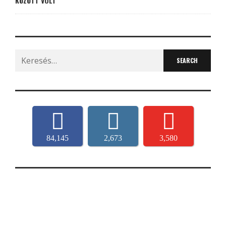
KÖZÖTT VOLT
Search
for:
84,145
2,673
3,580