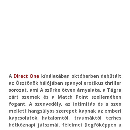
A
Direct One
kínálatában októberben debütált
az Ösztönök hálójában spanyol erotikus thriller
sorozat, ami A szürke ötven árnyalata, a Tágra
zárt szemek és a Match Point szellemében
fogant. A szenvedély, az intimitás és a szex
mellett hangsúlyos szerepet kapnak az emberi
kapcsolatok hatalomtól, traumáktól terhes
hétköznapi játszmái, félelmei (legfőképpen a