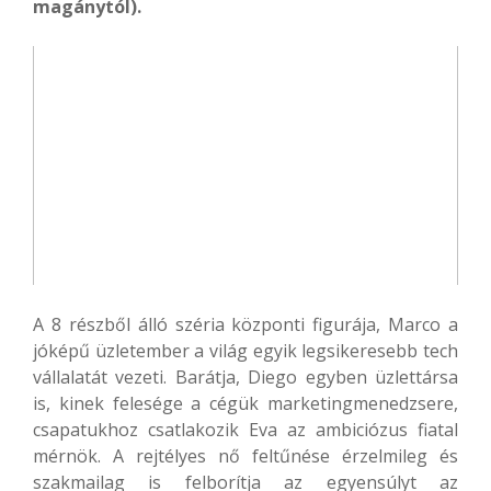
magánytól).
A 8 részből álló széria központi figurája, Marco a
jóképű üzletember a világ egyik legsikeresebb tech
vállalatát vezeti. Barátja, Diego egyben üzlettársa
is, kinek felesége a cégük marketingmenedzsere,
csapatukhoz csatlakozik Eva az ambiciózus fiatal
mérnök. A rejtélyes nő feltűnése érzelmileg és
szakmailag is felborítja az egyensúlyt az