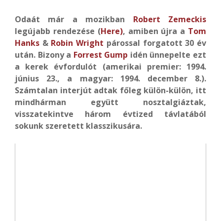
Odaát már a mozikban
Robert Zemeckis
legújabb rendezése (
Here)
, amiben újra a
Tom
Hanks
&
Robin Wright
párossal forgatott 30 év
után. Bizony a
Forrest Gump
idén ünnepelte ezt
a kerek évfordulót (amerikai premier: 1994.
június 23., a magyar: 1994. december 8.).
Számtalan interjút adtak főleg külön-külön, itt
mindhárman együtt nosztalgiáztak,
visszatekintve három évtized távlatából
sokunk szeretett klasszikusára.