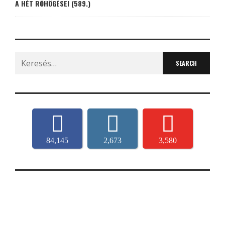
A HÉT RÖHÖGÉSEI (589.)
Search
for:
84,145
2,673
3,580