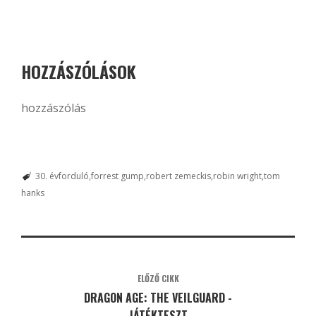
HOZZÁSZÓLÁSOK
hozzászólás
30. évforduló
forrest gump
robert zemeckis
robin wright
tom
hanks
ELŐZŐ CIKK
DRAGON AGE: THE VEILGUARD -
JÁTÉKTESZT