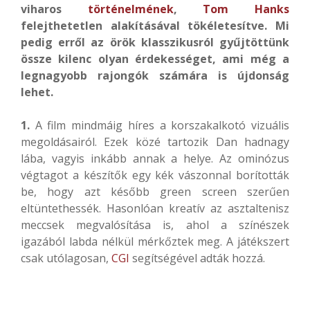
viharos
történelmének
,
Tom Hanks
felejthetetlen alakításával tökéletesítve. Mi
pedig erről az örök klasszikusról gyűjtöttünk
össze kilenc olyan érdekességet, ami még a
legnagyobb rajongók számára is újdonság
lehet.
1.
A film mindmáig híres a korszakalkotó vizuális
megoldásairól. Ezek közé tartozik Dan hadnagy
lába, vagyis inkább annak a helye. Az ominózus
végtagot a készítők egy kék vászonnal borították
be, hogy azt később green screen szerűen
eltüntethessék. Hasonlóan kreatív az asztaltenisz
meccsek megvalósítása is, ahol a színészek
igazából labda nélkül mérkőztek meg. A játékszert
csak utólagosan,
CGI
segítségével adták hozzá.