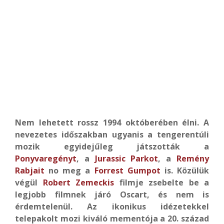
Nem lehetett rossz 1994 októberében élni. A
nevezetes időszakban ugyanis a tengerentúli
mozik egyidejűleg játszották a
Ponyvaregényt
, a
Jurassic Parkot
, a
Remény
Rabjait
no meg a
Forrest Gumpot
is. Közülük
végül
Robert Zemeckis
filmje zsebelte be a
legjobb filmnek járó Oscart, és nem is
érdemtelenül. Az ikonikus idézetekkel
telepakolt mozi kiváló mementója a 20. század