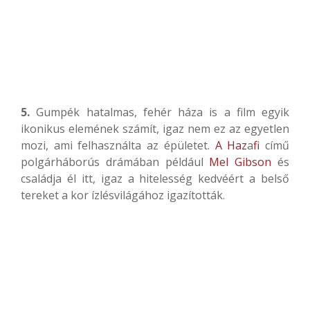
5.
Gumpék hatalmas, fehér háza is a film egyik
ikonikus elemének számít, igaz nem ez az egyetlen
mozi, ami felhasználta az épületet.
A Haz
a
fi
című
polgárháborús drámában például
Mel Gibson
és
családja él itt, igaz a hitelesség kedvéért a belső
tereket a kor ízlésvilágához igazították.