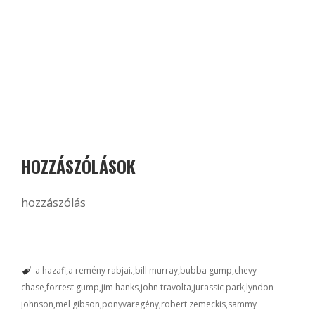
HOZZÁSZÓLÁSOK
hozzászólás
a hazafi
a remény rabjai.
bill murray
bubba gump
chevy
chase
forrest gump
jim hanks
john travolta
jurassic park
lyndon
johnson
mel gibson
ponyvaregény
robert zemeckis
sammy