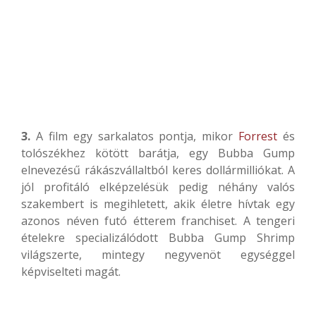
3.
A film egy sarkalatos pontja, mikor
Forrest
és
tolószékhez kötött barátja, egy Bubba Gump
elnevezésű rákászvállaltból keres dollármilliókat. A
jól profitáló elképzelésük pedig néhány valós
szakembert is megihletett, akik életre hívtak egy
azonos néven futó étterem franchiset. A tengeri
ételekre specializálódott Bubba Gump Shrimp
világszerte, mintegy negyvenöt egységgel
képviselteti magát.