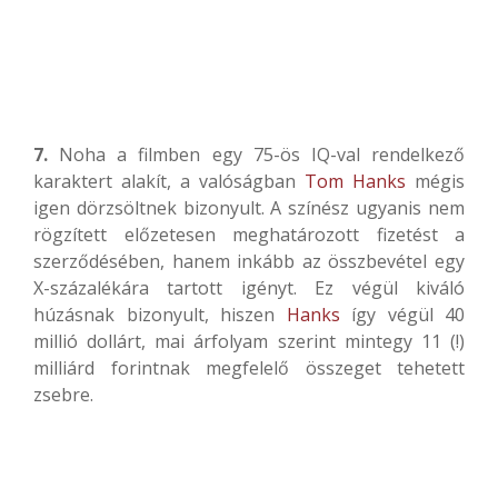
7.
Noha a filmben egy 75-ös IQ-val rendelkező
karaktert alakít, a valóságban
Tom Hanks
mégis
igen dörzsöltnek bizonyult. A színész ugyanis nem
rögzített előzetesen meghatározott fizetést a
szerződésében, hanem inkább az összbevétel egy
X-százalékára tartott igényt. Ez végül kiváló
húzásnak bizonyult, hiszen
Hanks
így végül 40
millió dollárt, mai árfolyam szerint mintegy 11 (!)
milliárd forintnak megfelelő összeget tehetett
zsebre.