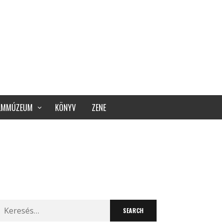
ILMMÚZEUM
KÖNYV
ZENE
Search
for: