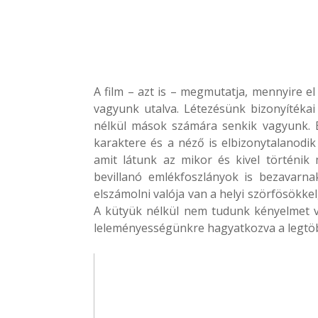
A film – azt is – megmutatja, mennyire 
vagyunk utalva. Létezésünk bizonyítékai 
nélkül mások számára senkik vagyunk.
karaktere és a néző is elbizonytalanodi
amit látunk az mikor és kivel történik
bevillanó emlékfoszlányok is bezavarn
elszámolni valója van a helyi szörfösökkel
A kütyük nélkül nem tudunk kényelmet v
leleményességünkre hagyatkozva a legtö