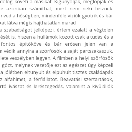
dolog követi a másikat. Kigúnyolják, meglopják és
re azonban számíthat, mert nem neki hisznek.
enved a hőségben, mindenféle víziók gyötrik és bár
kat látva mégis hajthatatlan marad.
 a szabadságot jelképezi, értem ezalatt a végtelen
sét is, hiszen a hullámok között csak a tudás és a
 fontos építőköve és bár erősen jelen van a
m védik annyira a szörfösök a saját partszakaszuk,
ete veszélyben legyen. A filmben a helyi szörfösök
 gőzt, melynek vezetője ezt az egészet úgy képzeli
 a jólétben eltunyult és elpuhult tisztes családapák
alfahímet, a férfiállatot. Beavatási szertartások,
tó ivászat és lerészegedés, valamint a kívülállók