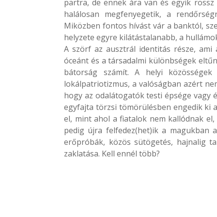
partra, de ennek ára van és egyik rossz 
halálosan megfenyegetik, a rendőrség
Miközben fontos hívást vár a banktól, sz
helyzete egyre kilátástalanabb, a hullámo
A szörf az ausztrál identitás része, ami
óceánt és a társadalmi különbségek eltűné
bátorság számít. A helyi közösségek
lokálpatriotizmus, a valóságban azért ne
hogy az odalátogatók testi épsége vagy él
egyfajta törzsi tömörülésben engedik ki a
el, mint ahol a fiatalok nem kallódnak el,
pedig újra felfedez(het)ik a magukban az 
erőpróbák, közös sütögetés, hajnalig tar
zaklatása. Kell ennél több?