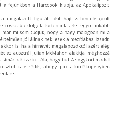
rt a fejünkben a Harcosok klubja, az Apokalipszis
 megalázott figurát, akit hajt valamiféle őrült
yre rosszabb dolgok történnek vele, egyre inkább
után már mi sem tudjuk, hogy a nagy melegben mi a
yértelműen jól állnak neki ezek a mezítlábas, izzadt,
akkor is, ha a hírnevét megalapozóktól azért elég
jét az ausztrál Julian McMahon alakítja, méghozzá
de simán elhisszük róla, hogy tud. Az egykori modell
resztül is érződik, ahogy piros fürdőköpenyben
denkire.