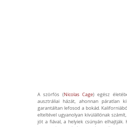
A szörfös (
Nicolas Cage
) egész életéb
ausztráliai házát, ahonnan páratlan k
garantáltan lefosod a bokád. Kaliforniábó
elteltével ugyanolyan kívülállónak számít
jót a fiával, a helyiek csúnyán elhajtják