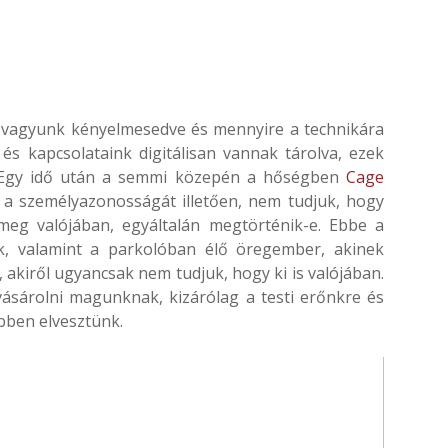
el vagyunk kényelmesedve és mennyire a technikára
és kapcsolataink digitálisan vannak tárolva, ezek
 Egy idő után a semmi közepén a hőségben
Cage
k a személyazonosságát illetően, nem tudjuk, hogy
 meg valójában, egyáltalán megtörténik-e. Ebbe a
ak, valamint a parkolóban élő öregember, akinek
, akiről ugyancsak nem tudjuk, hogy ki is valójában.
ásárolni magunknak, kizárólag a testi erőnkre és
bben elvesztünk.