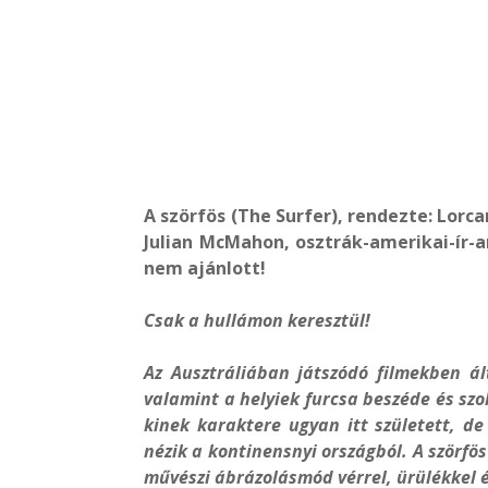
A szörfös (The Surfer), rendezte: Lorca
Julian McMahon, osztrák-amerikai-ír-an
nem ajánlott!
Csak a hullámon keresztül!
Az Ausztráliában játszódó filmekben ál
valamint a helyiek furcsa beszéde és szo
kinek karaktere ugyan itt született, de
nézik a kontinensnyi országból. A szörfö
művészi ábrázolásmód vérrel, ürülékkel é