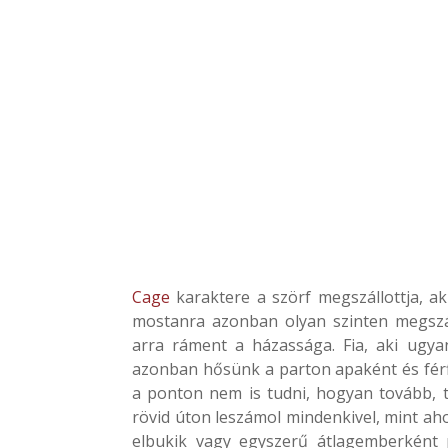
Cage
karaktere a szörf megszállottja, aki
mostanra azonban olyan szinten megszál
arra ráment a házassága. Fia, aki ugyan
azonban hősünk a parton apaként és férf
a ponton nem is tudni, hogyan tovább, t
rövid úton leszámol mindenkivel, mint ah
elbukik vagy egyszerű átlagemberként 