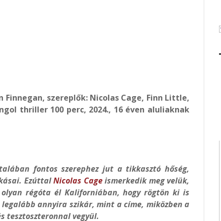
n Finnegan, szereplők: Nicolas Cage, Finn Little,
gol thriller 100 perc, 2024., 16 éven aluliaknak
talában fontos szerephez jut a tikkasztó hőség,
kásai. Ezúttal
Nicolas Cage
ismerkedik meg velük,
 olyan régóta él Kaliforniában, hogy rögtön ki is
s legalább annyira szikár, mint a címe, miközben a
s tesztoszteronnal vegyül.