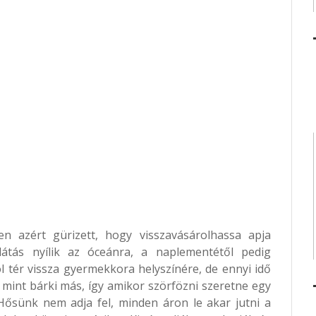
en azért gürizett, hogy visszavásárolhassa apja
ilátás nyílik az óceánra, a naplementétől pedig
l tér vissza gyermekkora helyszínére, de ennyi idő
, mint bárki más, így amikor szörfözni szeretne egy
. Hősünk nem adja fel, minden áron le akar jutni a