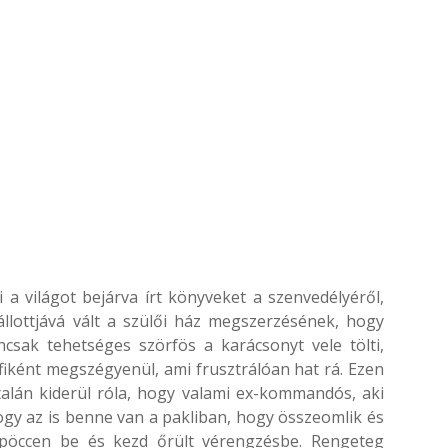
 a világot bejárva írt könyveket a szenvedélyéről,
lottjává vált a szülői ház megszerzésének, hogy
csak tehetséges szörfös a karácsonyt vele tölti,
iként megszégyenül, ami frusztrálóan hat rá. Ezen
alán kiderül róla, hogy valami ex-kommandós, aki
ogy az is benne van a pakliban, hogy összeomlik és
pöccen be és kezd őrült vérengzésbe. Rengeteg