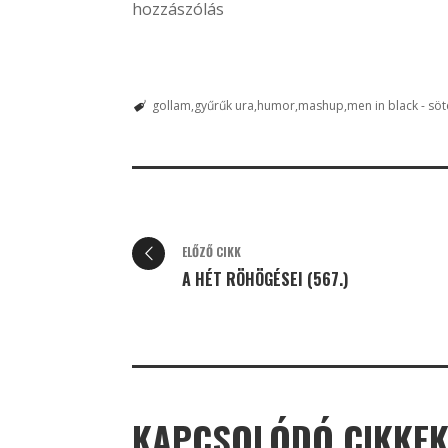
hozzászólás
gollam
gyűrűk ura
humor
mashup
men in black - söt
ELŐZŐ CIKK
A HÉT RÖHÖGÉSEI (567.)
KAPCSOLÓDÓ CIKKE