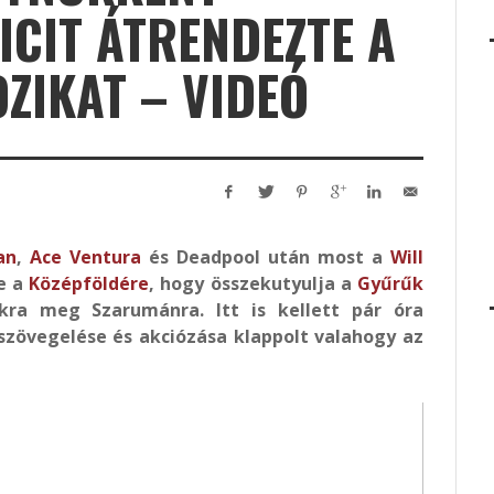
ICIT ÁTRENDEZTE A
ZIKAT – VIDEÓ
an
,
Ace Ventura
és Deadpool után most a
Will
e a
Középföldére
, hogy összekutyulja a
Gyűrűk
kra meg Szarumánra. Itt is kellett pár óra
 szövegelése és akciózása klappolt valahogy az