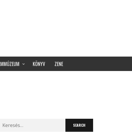
ILMMÚZEUM
KÖNYV
ZENE
Search
for: