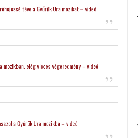
 röhejessé téve a Gyűrűk Ura mozikat – videó
ra mozikban, elég vicces végeredmény – videó
asszol a Gyűrűk Ura mozikba – videó