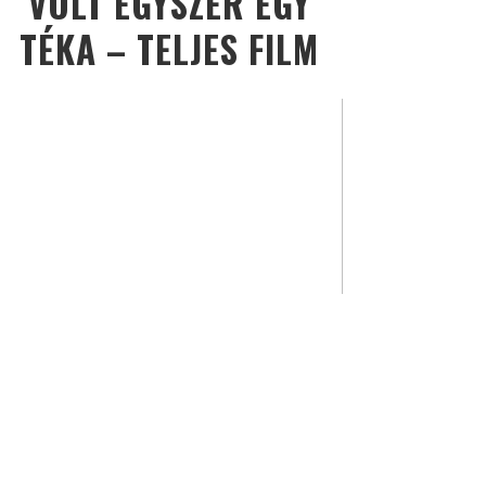
VOLT EGYSZER EGY
TÉKA – TELJES FILM