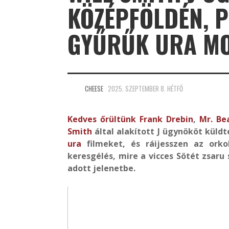
KÖZÉPFÖLDÉN, P
GYŰRŰK URA MO
CHEESE
2025. SZEPTEMBER 8. HÉTFŐ
Kedves őrültünk
Frank Drebin
,
Mr. Be
Smith
által alakított J ügynököt küldt
ura
filmeket, és ráijesszen az orko
keresgélés, mire a vicces Sötét zsaru
adott jelenetbe.