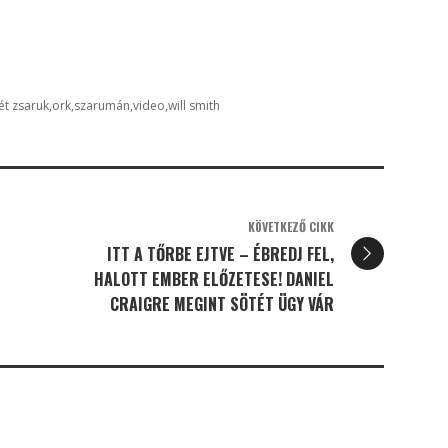
ét zsaruk
ork
szarumán
video
will smith
KÖVETKEZŐ CIKK
ITT A TŐRBE EJTVE – ÉBREDJ FEL,
HALOTT EMBER ELŐZETESE! DANIEL
CRAIGRE MEGINT SÖTÉT ÜGY VÁR
K