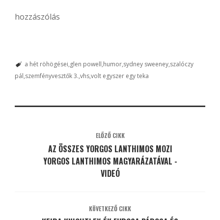
hozzászólás
a hét röhögései
glen powell
humor
sydney sweeney
szalóczy
pál
szemfényvesztők 3.
vhs
volt egyszer egy teka
ELŐZŐ CIKK
AZ ÖSSZES YORGOS LANTHIMOS MOZI
YORGOS LANTHIMOS MAGYARÁZATÁVAL -
VIDEÓ
KÖVETKEZŐ CIKK