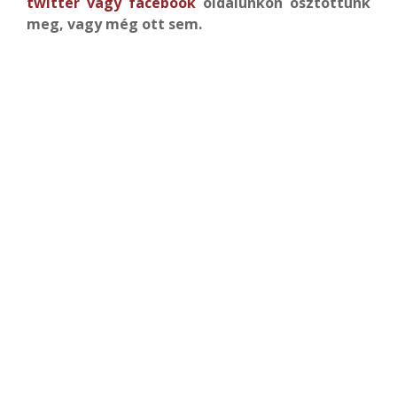
twitter
vagy
facebook
oldalunkon osztottunk
meg, vagy még ott sem.