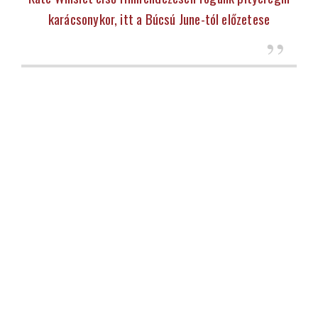
karácsonykor, itt a Búcsú June-tól előzetese