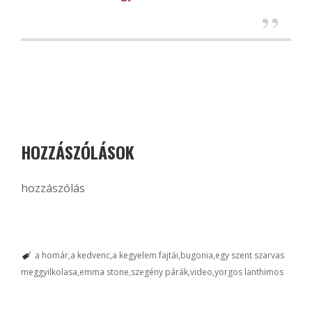
HOZZÁSZÓLÁSOK
hozzászólás
a homár
a kedvenc
a kegyelem fajtái
bugonia
egy szent szarvas
meggyilkolasa
emma stone
szegény párák
video
yorgos lanthimos