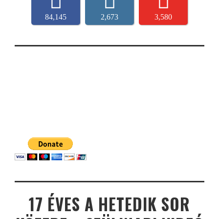
84,145
2,673
3,580
17 ÉVES A HETEDIK SOR