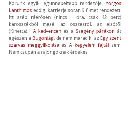
Korunk egyik legünnepeltebb rendezője,
Yorgos
Lanthimos
eddigi karrierje során 9 filmet rendezett.
Itt szép ráérősen (nincs 1 óra, csak 42 perc)
karosszékből mesél az összesről, az elsőtől
(Kinetta),
A kedvencen
és a
Szegény párákon
át
egészen a
Bugoniág
, de nem marad ki az
Egy szent
szarvas meggyilkolása
és
A kegyelem fajtái
sem.
Nem csupán a rajongóknak érdekes!