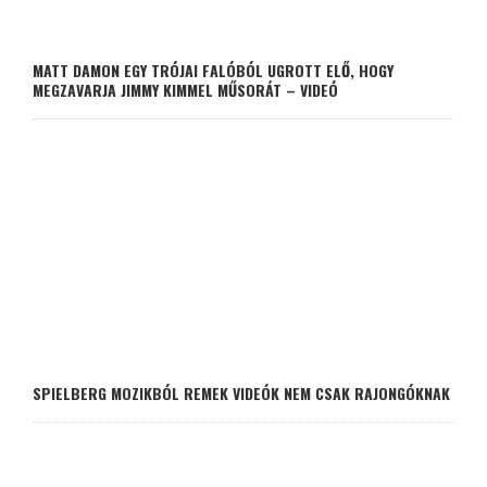
MATT DAMON EGY TRÓJAI FALÓBÓL UGROTT ELŐ, HOGY
MEGZAVARJA JIMMY KIMMEL MŰSORÁT – VIDEÓ
SPIELBERG MOZIKBÓL REMEK VIDEÓK NEM CSAK RAJONGÓKNAK