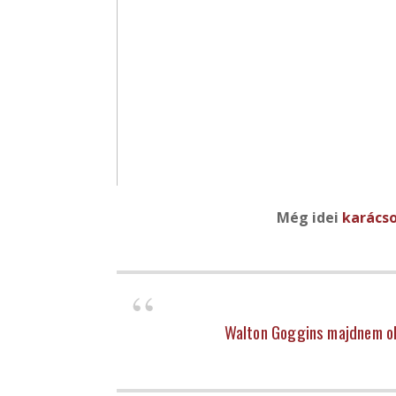
Még idei
karács
Walton Goggins majdnem oly