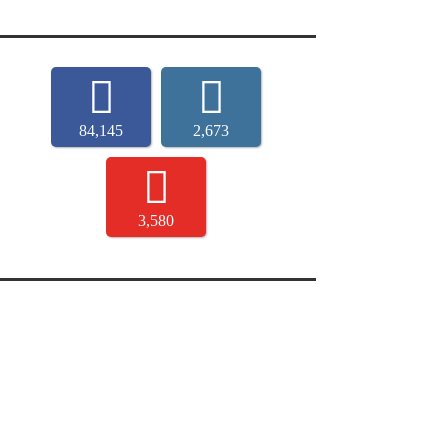
84,145
2,673
3,580