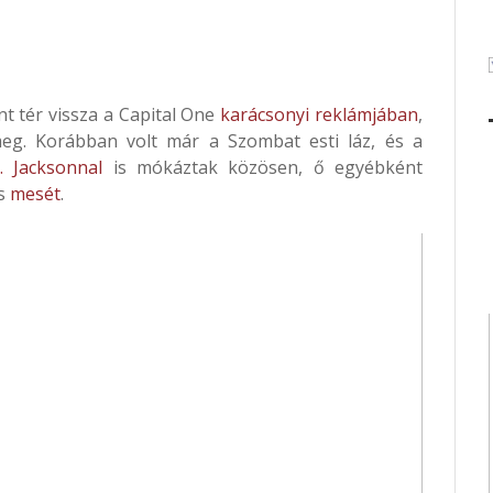
t tér vissza a Capital One
karácsonyi reklámjában
,
meg. Korábban volt már a Szombat esti láz, és a
. Jacksonnal
is mókáztak közösen, ő egyébként
s
mesét
.