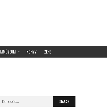
ILMMÚZEUM
KÖNYV
ZENE
Search
for: