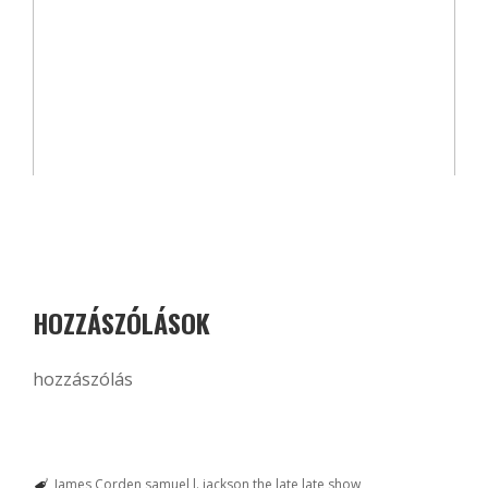
HOZZÁSZÓLÁSOK
hozzászólás
James Corden
samuel l. jackson
the late late show