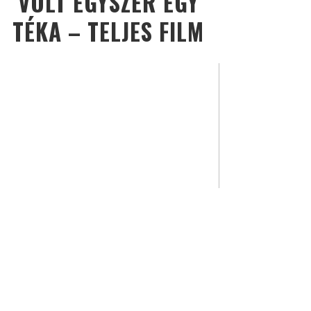
VOLT EGYSZER EGY
TÉKA – TELJES FILM