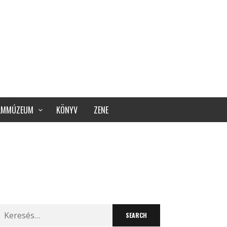
ILMMÚZEUM
KÖNYV
ZENE
Search
for: