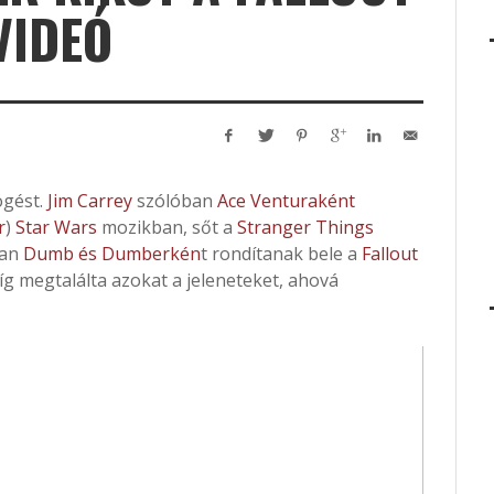
VIDEÓ
ögést.
Jim Carrey
szólóban
Ace Venturaként
r
)
Star Wars
mozikban, sőt a
Stranger Things
ban
Dumb és Dumberkén
t rondítanak bele a
Fallout
míg megtalálta azokat a jeleneteket, ahová