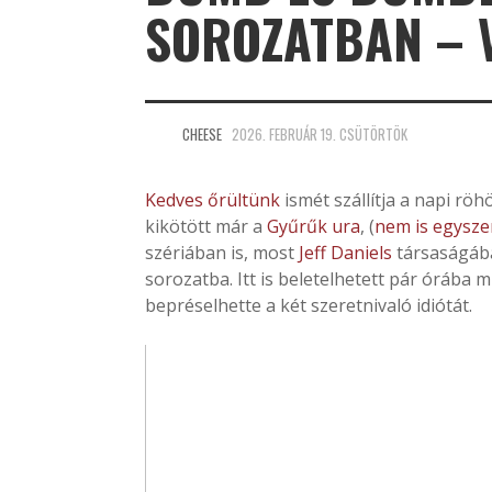
SOROZATBAN – 
CHEESE
2026. FEBRUÁR 19. CSÜTÖRTÖK
Kedves őrültünk
ismét szállítja a napi röh
kikötött már a
Gyűrűk ura
, (
nem is egysze
szériában is, most
Jeff Daniels
társaságá
sorozatba. Itt is beletelhetett pár órába 
bepréselhette a két szeretnivaló idiótát.