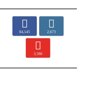
84,145
2,673
3,580