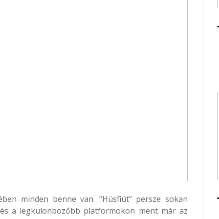
ésében minden benne van. “Húsfiút” persze sokan
n és a legkülönbözőbb platformokon ment már az