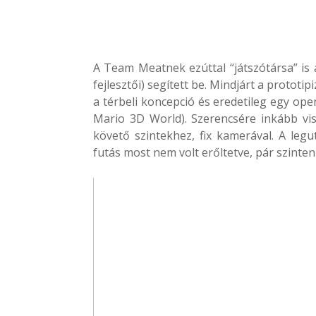
A Team Meatnek ezúttal “játszótársa” is a
fejlesztői) segített be. Mindjárt a protot
a térbeli koncepció és eredetileg egy ope
Mario 3D World). Szerencsére inkább vi
követő szintekhez, fix kamerával. A le
futás most nem volt erőltetve, pár szinten 