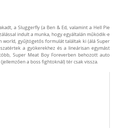
kadt, a Sluggerfly (a Ben & Ed, valamint a Hell Pie
ipizálással indult a munka, hogy egyáltalán működik-e
n world, gyűjtögetős formulát találtak ki (álá Super
sszatértek a gyökerekhez és a lineárisan egymást
gutóbb, Super Meat Boy Foreverben behozott auto
(jellemzően a boss fightoknál) tér csak vissza.