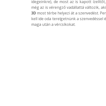
idegeinkre), de most az is kapott ízelítő
még az is vérengző vadállattá változik, a
3D
most térbe helyezi át a szenvedést. Per
kell ide oda terelgetnünk a szenvedéssel 
maga után a vércsíkokat.