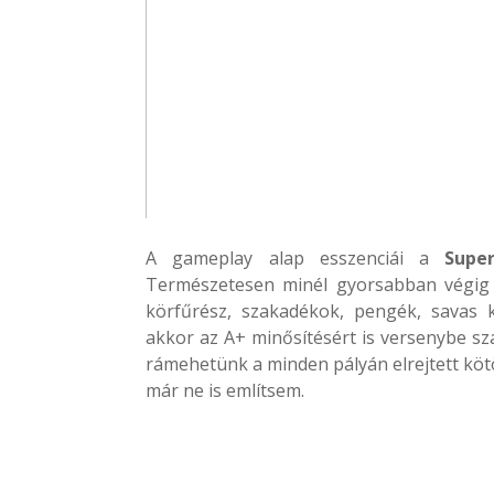
A gameplay alap esszenciái a
Supe
Természetesen minél gyorsabban végig k
körfűrész, szakadékok, pengék, savas
akkor az A+ minősítésért is versenybe szá
rámehetünk a minden pályán elrejtett kötö
már ne is említsem.