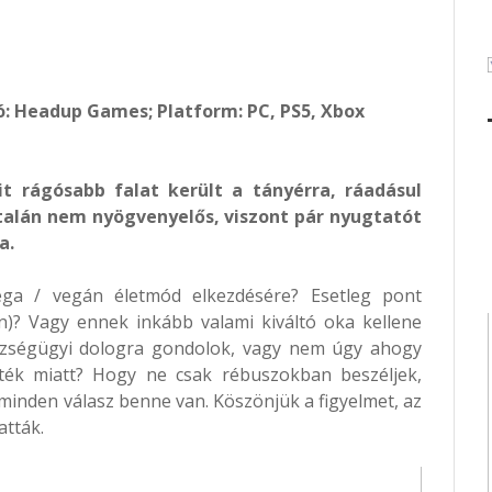
ó: Headup Games; Platform: PC, PS5, Xbox
t rágósabb falat került a tányérra, ráadásul
alán nem nyögvenyelős, viszont pár nyugtatót
a.
ega / vegán életmód elkezdésére? Esetleg pont
)? Vagy ennek inkább valami kiváltó oka kellene
szségügyi dologra gondolok, vagy nem úgy ahogy
áték miatt? Hogy ne csak rébuszokban beszéljek,
inden válasz benne van. Köszönjük a figyelmet, az
atták.