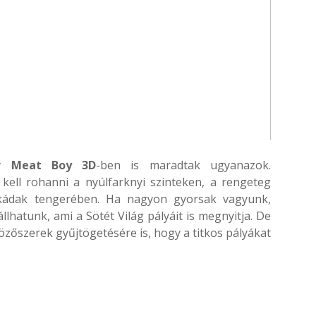
r Meat Boy 3D
-ben is maradtak ugyanazok.
ell rohanni a nyúlfarknyi szinteken, a rengeteg
 kádak tengerében. Ha nagyon gyorsak vagyunk,
llhatunk, ami a Sötét Világ pályáit is megnyitja. De
zőszerek gyűjtögetésére is, hogy a titkos pályákat