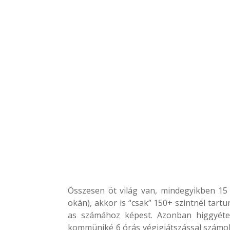
Összesen öt világ van, mindegyikben 15
okán), akkor is “csak” 150+ szintnél tart
as számához képest. Azonban higgyétek
kommüniké 6 órás végigjátszással számol,