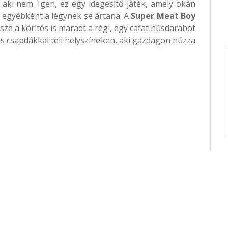
t, aki nem. Igen, ez egy idegesítő játék, amely okán
ki egyébként a légynek se ártana. A
Super Meat Boy
sze a körítés is maradt a régi, egy cafat húsdarabot
és csapdákkal teli helyszíneken, aki gazdagon húzza