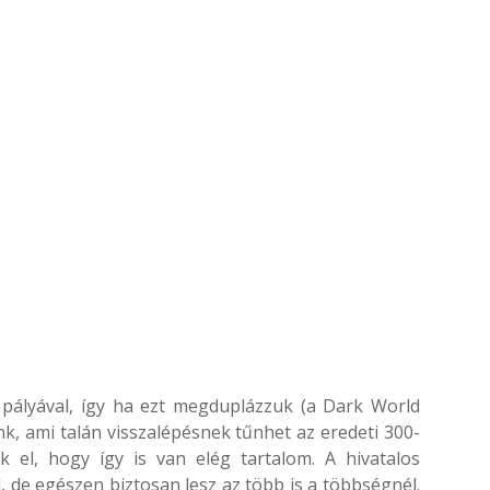
 pályával, így ha ezt megduplázzuk (a Dark World
unk, ami talán visszalépésnek tűnhet az eredeti 300-
 el, hogy így is van elég tartalom. A hivatalos
 de egészen biztosan lesz az több is a többségnél.