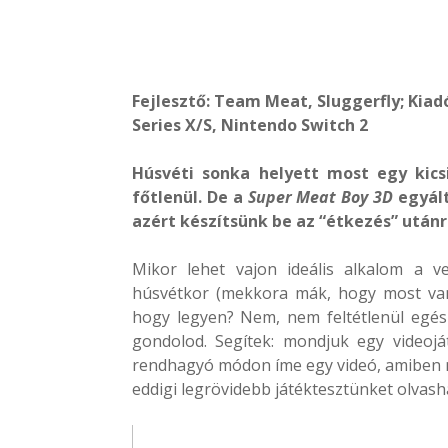
Fejlesztő: Team Meat, Sluggerfly; Kiad
Series X/S, Nintendo Switch 2
Húsvéti sonka helyett most egy kicsi
főtlenül. De a
Super Meat Boy 3D
egyált
azért készítsünk be az “étkezés” utánr
Mikor lehet vajon ideális alkalom a v
húsvétkor (mekkora mák, hogy most van
hogy legyen? Nem, nem feltétlenül egé
gondolod. Segítek: mondjuk egy videoj
rendhagyó módon íme egy videó, amiben m
eddigi legrövidebb játéktesztünket olvash