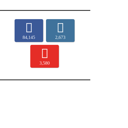
84,145
2,673
3,580