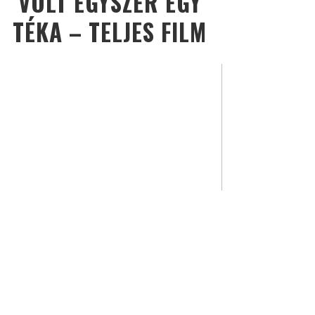
VOLT EGYSZER EGY
TÉKA – TELJES FILM