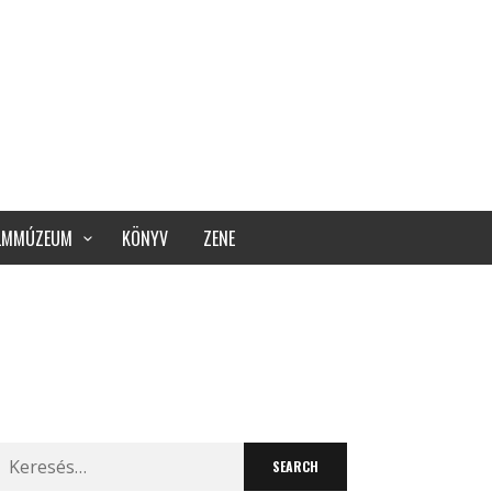
ILMMÚZEUM
KÖNYV
ZENE
Search
for: