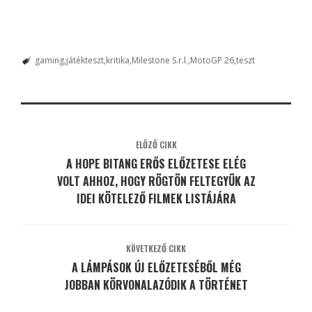
gaming
játékteszt
kritika
Milestone S.r.l.
MotoGP 26
teszt
ELŐZŐ CIKK
A HOPE BITANG ERŐS ELŐZETESE ELÉG
VOLT AHHOZ, HOGY RÖGTÖN FELTEGYÜK AZ
IDEI KÖTELEZŐ FILMEK LISTÁJÁRA
KÖVETKEZŐ CIKK
A LÁMPÁSOK ÚJ ELŐZETESÉBŐL MÉG
JOBBAN KÖRVONALAZÓDIK A TÖRTÉNET