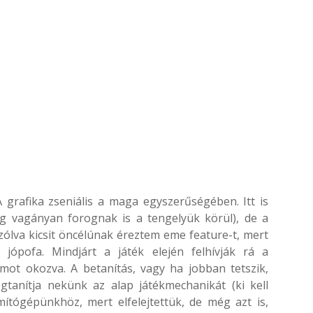
grafika zseniális a maga egyszerűségében. Itt is
g vagányan forognak is a tengelyük körül), de a
ólva kicsit öncélúnak éreztem eme feature-t, mert
 jópofa. Mindjárt a játék elején felhívják rá a
ot okozva. A betanítás, vagy ha jobban tetszik,
egtanítja nekünk az alap játékmechanikát (ki kell
ítógépünkhöz, mert elfelejtettük, de még azt is,