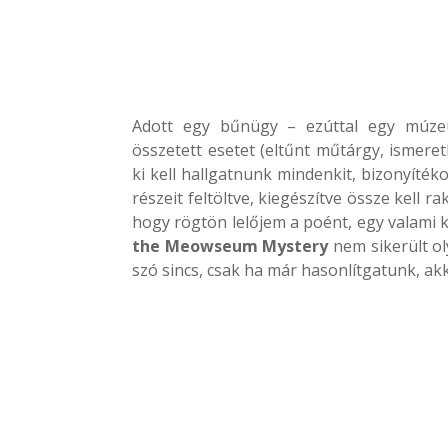
Adott egy bűnügy – ezúttal egy múzeu
összetett esetet (eltűnt műtárgy, ismere
ki kell hallgatnunk mindenkit, bizonyíték
részeit feltöltve, kiegészítve össze kell r
hogy rögtön lelőjem a poént, egy valami
the Meowseum Mystery
nem sikerült ol
szó sincs, csak ha már hasonlítgatunk, ak