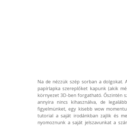
Na de nézzük szép sorban a dolgokat. A 
papírlapka szereplőket kapunk (akik mé
környezet 3D-ben forgatható. Őszintén sz
annyira nincs kihasználva, de legalább
figyelmünket, egy kisebb wow momentum
tutorial a saját irodánkban zajlik és m
nyomoznunk a saját jelszavunkat a szám