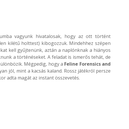
mba vagyunk hivatalosak, hogy az ott történt
tlen kilétű holttest) kibogozzuk. Mindehhez szépen
okat kell gyűjtenünk, aztán a naplónknak a hiányos
aknunk a történéseket. A feladat is ismerős tehát, de
 különbözik. Mégpedig, hogy a
Feline Forensics and
yan jól, mint a kacsás kaland. Rossz játékról persze
kor adta magát az instant összevetés.