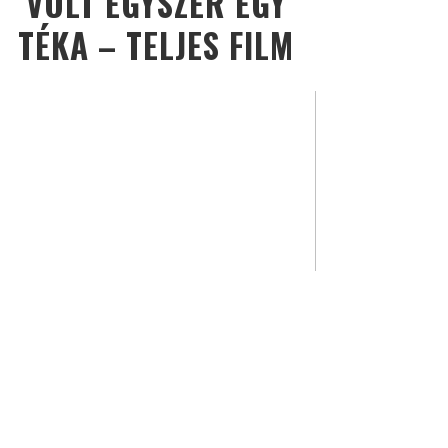
VOLT EGYSZER EGY
TÉKA – TELJES FILM