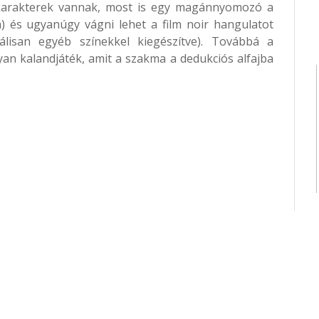
 karakterek vannak, most is egy magánnyomozó a
) és ugyanúgy vágni lehet a film noir hangulatot
álisan egyéb színekkel kiegészítve). Továbbá a
yan kalandjáték, amit a szakma a dedukciós alfajba