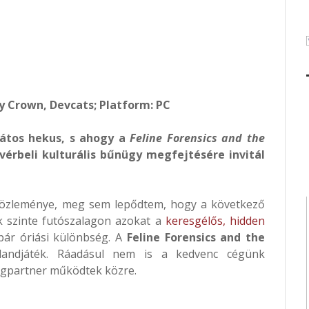
y Crown, Devcats; Platform: PC
bátos hekus, s ahogy a
Feline Forensics and the
 vérbeli kulturális bűnügy megfejtésére invitál
óközleménye, meg sem lepődtem, hogy a következő
ák szinte futószalagon azokat a
keresgélős, hidden
pár óriási különbség. A
Feline Forensics and the
andjáték. Ráadásul nem is a kedvenc cégünk
ingpartner működtek közre.