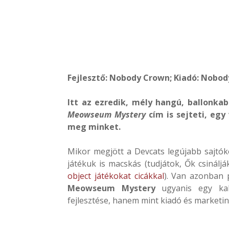
Fejlesztő: Nobody Crown; Kiadó: Nobod
Itt az ezredik, mély hangú, ballonka
Meowseum Mystery
cím is sejteti, egy
meg minket.
Mikor megjött a Devcats legújabb sajt
játékuk is macskás (tudjátok, Ők csinálj
object játékokat cicákkal
). Van azonban 
Meowseum Mystery
ugyanis egy kal
fejlesztése, hanem mint kiadó és market