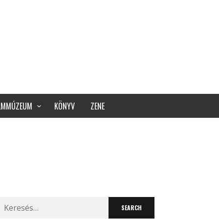
ILMMÚZEUM
KÖNYV
ZENE
Search
for: