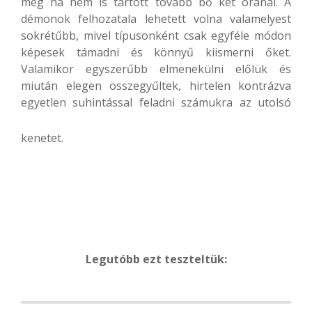
még ha nem is tartott tovább bő két óránál. A
démonok felhozatala lehetett volna valamelyest
sokrétűbb, mivel típusonként csak egyféle módon
képesek támadni és könnyű kiismerni őket.
Valamikor egyszerűbb elmenekülni előlük és
miután elegen összegyűltek, hirtelen kontrázva
egyetlen suhintással feladni számukra az utolsó
kenetet.
Legutóbb ezt teszteltük: