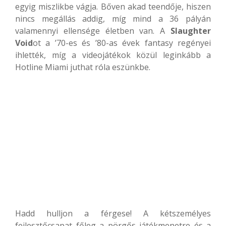
egyig miszlikbe vágja. Bőven akad teendője, hiszen
nincs megállás addig, míg mind a 36 pályán
valamennyi ellensége életben van. A
Slaughter
Void
ot a ’70-es és ’80-as évek fantasy regényei
ihlették, míg a videojátékok közül leginkább a
Hotline Miami juthat róla eszünkbe.
Hadd hulljon a férgese! A kétszemélyes
fejlesztőcsapat főleg a pörgős játékmenetre és a