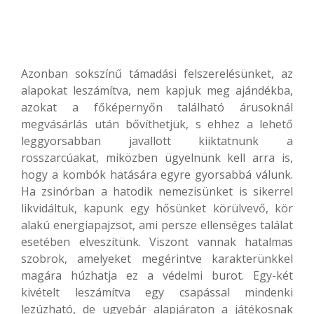
Azonban sokszínű támadási felszerelésünket, az
alapokat leszámítva, nem kapjuk meg ajándékba,
azokat a főképernyőn található árusoknál
megvásárlás után bővíthetjük, s ehhez a lehető
leggyorsabban javallott kiiktatnunk a
rosszarcúakat, miközben ügyelnünk kell arra is,
hogy a kombók hatására egyre gyorsabbá válunk.
Ha zsinórban a hatodik nemezisünket is sikerrel
likvidáltuk, kapunk egy hősünket körülvevő, kör
alakú energiapajzsot, ami persze ellenséges találat
esetében elveszítünk. Viszont vannak hatalmas
szobrok, amelyeket megérintve karakterünkkel
magára húzhatja ez a védelmi burot. Egy-két
kivételt leszámítva egy csapással mindenki
lezúzható, de ugyebár alapjáraton a játékosnak