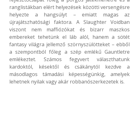
ranglistákban elért helyezések közötti versengésre
helyezte a hangsúlyt – emiatt magas az
újrajátszhatósági faktora. A Slaughter Voidban
viszont nem maffiózókat és bizarr maszkos
embereket tehetünk el láb alól, hanem a sötét
fantasy világra jellemző szörnyszülötteket – ebből
a szempontból főleg a szép emlékű Gauntletre
emlékeztet. Számos fegyvert választhatunk
kardoktól, késektől és csákánytól kezdve a
másodlagos támadási képességünkig, amelyek
lehetnek nyilak vagy akár robbanószerkezetek is.