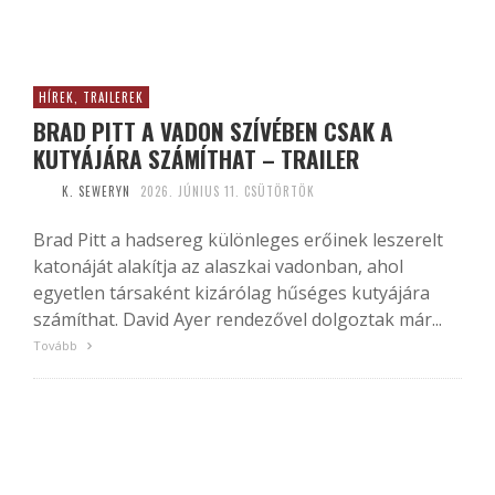
HÍREK, TRAILEREK
BRAD PITT A VADON SZÍVÉBEN CSAK A
KUTYÁJÁRA SZÁMÍTHAT – TRAILER
K. SEWERYN
2026. JÚNIUS 11. CSÜTÖRTÖK
Brad Pitt a hadsereg különleges erőinek leszerelt
katonáját alakítja az alaszkai vadonban, ahol
egyetlen társaként kizárólag hűséges kutyájára
számíthat. David Ayer rendezővel dolgoztak már...
Tovább