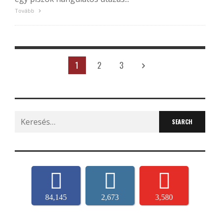
Tovább
1
2
3
Search
for:
84,145
2,673
3,580