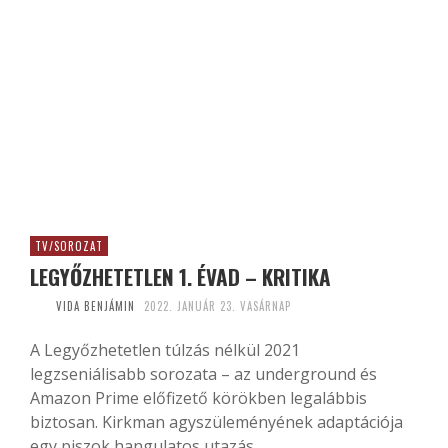
TV/SOROZAT
LEGYŐZHETETLEN 1. ÉVAD – KRITIKA
VIDA BENJÁMIN
2022. JANUÁR 23. VASÁRNAP
A Legyőzhetetlen túlzás nélkül 2021
legzseniálisabb sorozata – az underground és
Amazon Prime előfizető körökben legalábbis
biztosan. Kirkman agyszüleményének adaptációja
egy piszok hangulatos utazás...