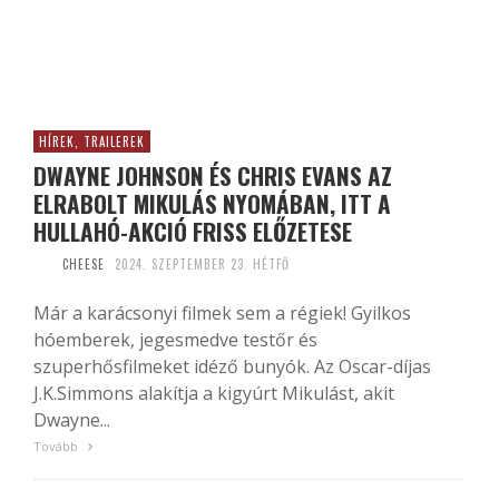
HÍREK, TRAILEREK
DWAYNE JOHNSON ÉS CHRIS EVANS AZ
ELRABOLT MIKULÁS NYOMÁBAN, ITT A
HULLAHÓ-AKCIÓ FRISS ELŐZETESE
CHEESE
2024. SZEPTEMBER 23. HÉTFŐ
Már a karácsonyi filmek sem a régiek! Gyilkos
hóemberek, jegesmedve testőr és
szuperhősfilmeket idéző bunyók. Az Oscar-díjas
J.K.Simmons alakítja a kigyúrt Mikulást, akit
Dwayne...
Tovább