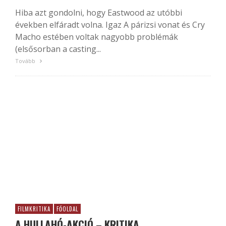
Hiba azt gondolni, hogy Eastwood az utóbbi
években elfáradt volna. Igaz A párizsi vonat és Cry
Macho estében voltak nagyobb problémák
(elsősorban a casting...
Tovább
FILMKRITIKA
FŐOLDAL
A HULLAHÓ-AKCIÓ – KRITIKA