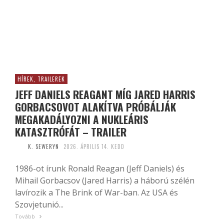
HÍREK, TRAILEREK
JEFF DANIELS REAGANT MÍG JARED HARRIS
GORBACSOVOT ALAKÍTVA PRÓBÁLJÁK
MEGAKADÁLYOZNI A NUKLEÁRIS
KATASZTRÓFÁT – TRAILER
K. SEWERYN
2026. ÁPRILIS 14. KEDD
1986-ot írunk Ronald Reagan (Jeff Daniels) és
Mihail Gorbacsov (Jared Harris) a háború szélén
lavírozik a The Brink of War-ban. Az USA és
Szovjetunió...
Tovább