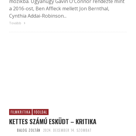
mozikba. Ugyanúgy Gavin O'Connor rendezte mint
a 2016-ost, Ben Affleck mellett Jon Bernthal,
Cynthia Addai-Robinson...
Tovább
FILMKRITIKA
FŐOLDAL
KETTES SZÁMÚ ESKÜDT – KRITIKA
BALOG ZOLTÁN
2024. DECEMBER 14. SZOMBAT