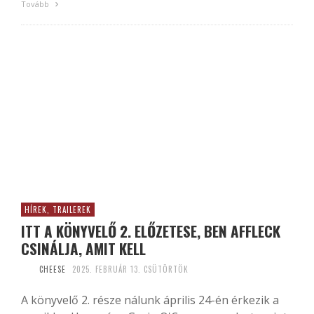
Tovább
HÍREK, TRAILEREK
ITT A KÖNYVELŐ 2. ELŐZETESE, BEN AFFLECK
CSINÁLJA, AMIT KELL
CHEESE
2025. FEBRUÁR 13. CSÜTÖRTÖK
A könyvelő 2. része nálunk április 24-én érkezik a