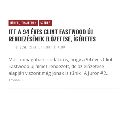
HÍREK, TRAILEREK
SZÍNES
ITT A 94 ÉVES CLINT EASTWOOD ÚJ
RENDEZÉSÉNEK ELŐZETESE, ÍGÉRETES
CHEESE
2024. OKTÓBER 1. KEDD
Már önmagában csodálatos, hogy a 94 éves Clint
Eastwood új filmet rendezett, de az előzetese
alapján viszont még jónak is tűnik. A Juror #2...
Tovább