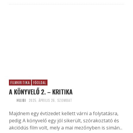
FILMKRITIKA
FŐOLDAL
A KÖNYVELŐ 2. – KRITIKA
HUJBI
2025. ÁPRILIS 26. SZOMBAT
Majdnem egy évtizedet kellett várni a folytatásra,
pedig A könyvelő egy jól sikerült, szórakoztató és
akciódús film volt, mely a mai mezőnyben is simán...