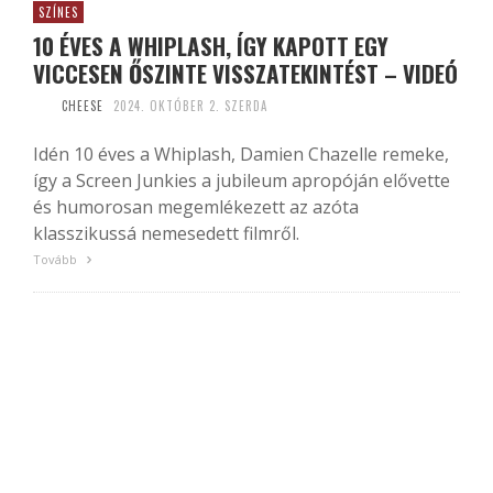
SZÍNES
10 ÉVES A WHIPLASH, ÍGY KAPOTT EGY
VICCESEN ŐSZINTE VISSZATEKINTÉST – VIDEÓ
CHEESE
2024. OKTÓBER 2. SZERDA
Idén 10 éves a Whiplash, Damien Chazelle remeke,
így a Screen Junkies a jubileum apropóján elővette
és humorosan megemlékezett az azóta
klasszikussá nemesedett filmről.
Tovább