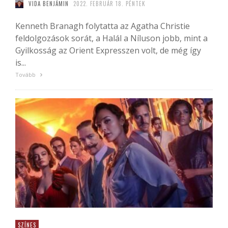
VIDA BENJÁMIN
2022. FEBRUÁR 18. PÉNTEK
Kenneth Branagh folytatta az Agatha Christie
feldolgozások sorát, a Halál a Níluson jobb, mint a
Gyilkosság az Orient Expresszen volt, de még így
is...
Tovább
SZÍNES