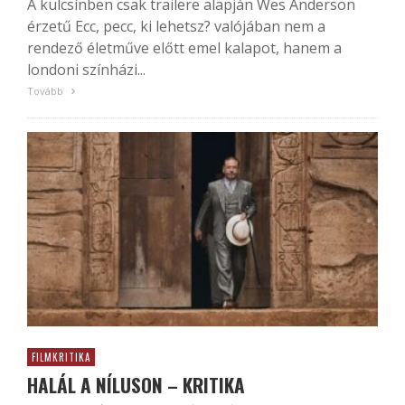
A külcsínben csak trailere alapján Wes Anderson
érzetű Ecc, pecc, ki lehetsz? valójában nem a
rendező életműve előtt emel kalapot, hanem a
londoni színházi...
Tovább
FILMKRITIKA
HALÁL A NÍLUSON – KRITIKA