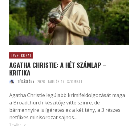
TV/SOROZAT
AGATHA CHRISTIE: A HÉT SZÁMLAP –
KRITIKA
TÉKÁSLÁNY
2026. JANUÁR 17. SZOMBAT
Agatha Christie legújabb krimifeldolgozását maga
a Broadchurch készítője vitte színre, de
bármennyire is ígéretes ez a két tény, a 3 részes
netflixes minisorozat sajnos...
Tovább