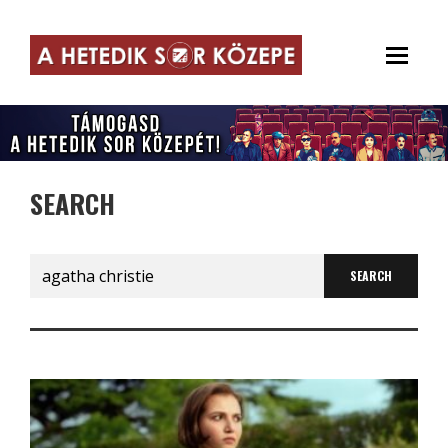
SEARCH
Search
for: