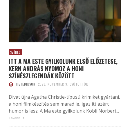
SZÍNES
ITT A MA ESTE GYILKOLUNK ELSŐ ELŐZETESE,
KERN ANDRÁS NYOMOZ A HONI
SZÍNÉSZLEGENDÁK KÖZÖTT
HETEDIKSOR
2023. NOVEMBER 9. CSÜTÖRTÖK
Divat újra Agatha Christie-típusú krimiket gyártani,
a honi filmkészítés sem marad le, igaz itt azért
humor is lesz. A Ma este gyilkolunk Köbli Norbert...
Tovább