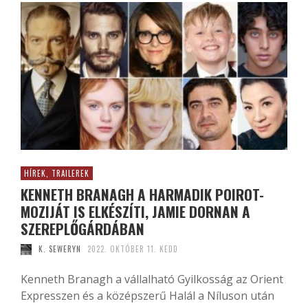
HÍREK, TRAILEREK
KENNETH BRANAGH A HARMADIK POIROT-
MOZIJÁT IS ELKÉSZÍTI, JAMIE DORNAN A
SZEREPLŐGÁRDÁBAN
K. SEWERYN
2022. OKTÓBER 11. KEDD
Kenneth Branagh a vállalható Gyilkosság az Orient
Expresszen és a középszerű Halál a Níluson után