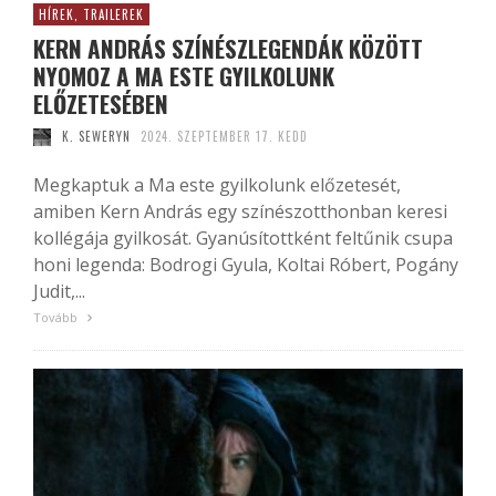
HÍREK, TRAILEREK
KERN ANDRÁS SZÍNÉSZLEGENDÁK KÖZÖTT
NYOMOZ A MA ESTE GYILKOLUNK
ELŐZETESÉBEN
K. SEWERYN
2024. SZEPTEMBER 17. KEDD
Megkaptuk a Ma este gyilkolunk előzetesét,
amiben Kern András egy színészotthonban keresi
kollégája gyilkosát. Gyanúsítottként feltűnik csupa
honi legenda: Bodrogi Gyula, Koltai Róbert, Pogány
Judit,...
Tovább