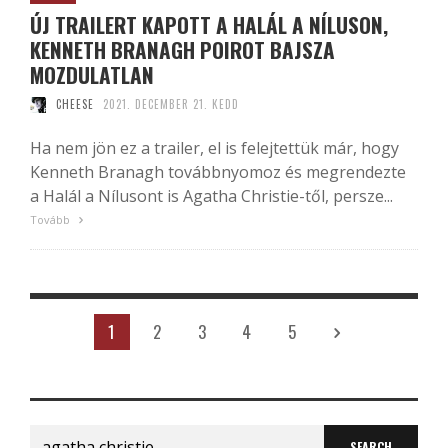
ÚJ TRAILERT KAPOTT A HALÁL A NÍLUSON,
KENNETH BRANAGH POIROT BAJSZA
MOZDULATLAN
CHEESE
2021. DECEMBER 21. KEDD
Ha nem jön ez a trailer, el is felejtettük már, hogy
Kenneth Branagh továbbnyomoz és megrendezte
a Halál a Nílusont is Agatha Christie-től, persze...
Tovább
1
2
3
4
5
Search