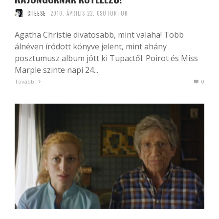
CHEESE
2010. ÁPRILIS 22. CSÜTÖRTÖK
Agatha Christie divatosabb, mint valaha! Több
álnéven íródott könyve jelent, mint ahány
posztumusz album jött ki Tupactől. Poirot és Miss
Marple szinte napi 24...
Tovább
0