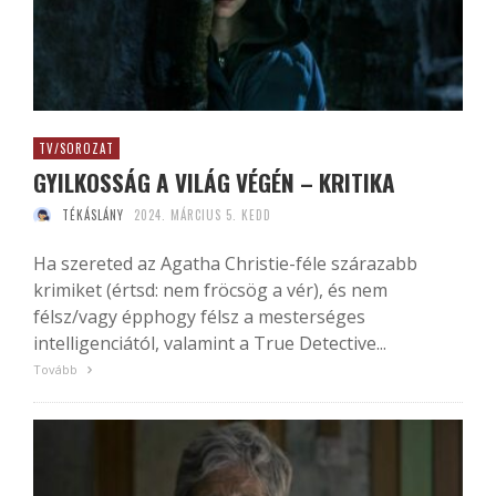
TV/SOROZAT
GYILKOSSÁG A VILÁG VÉGÉN – KRITIKA
TÉKÁSLÁNY
2024. MÁRCIUS 5. KEDD
Ha szereted az Agatha Christie-féle szárazabb
krimiket (értsd: nem fröcsög a vér), és nem
félsz/vagy épphogy félsz a mesterséges
intelligenciától, valamint a True Detective...
Tovább