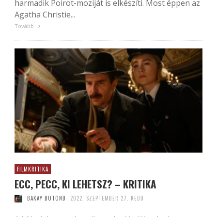
harmadik Poirot-moziját is elkészíti. Most éppen az
Agatha Christie...
Tovább
FILMKRITIKA
ECC, PECC, KI LEHETSZ? – KRITIKA
BAKAY BOTOND
2022. SZEPTEMBER 27. KEDD